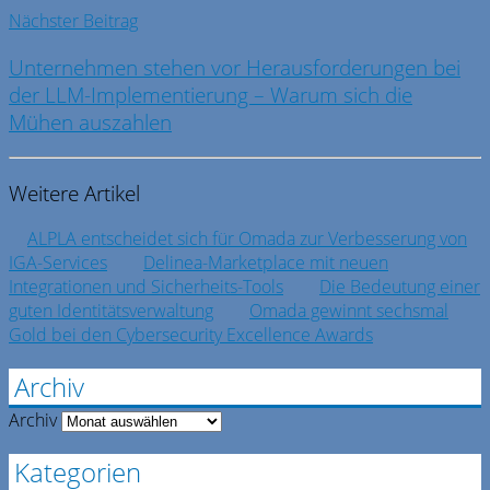
Nächster Beitrag
Unternehmen stehen vor Herausforderungen bei
der LLM-Implementierung – Warum sich die
Mühen auszahlen
Weitere Artikel
ALPLA entscheidet sich für Omada zur Verbesserung von
IGA-Services
Delinea-Marketplace mit neuen
Integrationen und Sicherheits-Tools
Die Bedeutung einer
guten Identitätsverwaltung
Omada gewinnt sechsmal
Gold bei den Cybersecurity Excellence Awards
Archiv
Archiv
Kategorien