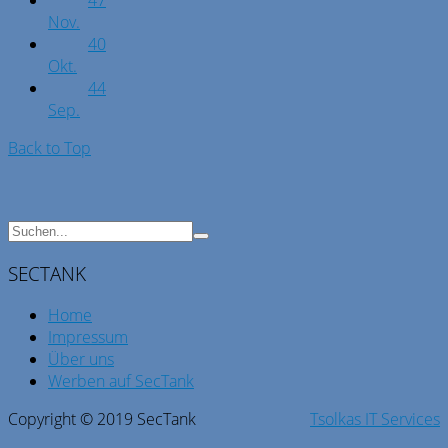
47
Nov.
40
Okt.
44
Sep.
Back to Top
SECTANK
Home
Impressum
Über uns
Werben auf SecTank
Copyright © 2019 SecTank
Tsolkas IT Services