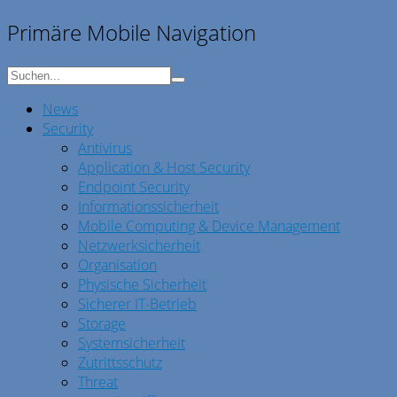
Primäre Mobile Navigation
News
Security
Antivirus
Application & Host Security
Endpoint Security
Informationssicherheit
Mobile Computing & Device Management
Netzwerksicherheit
Organisation
Physische Sicherheit
Sicherer IT-Betrieb
Storage
Systemsicherheit
Zutrittsschutz
Threat