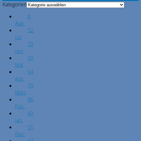
Kategorien
8
Aug.
52
Juli
72
Juni
59
Mai
64
Apr.
79
März
86
Feb.
49
Jan.
51
Dez.