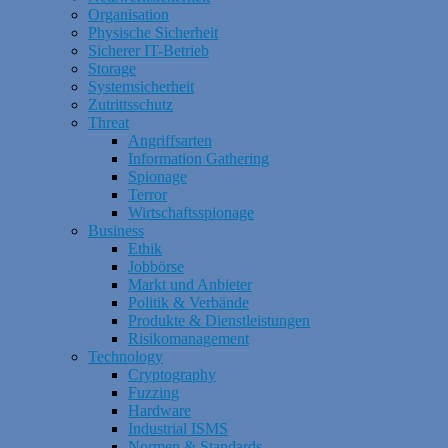
Organisation
Physische Sicherheit
Sicherer IT-Betrieb
Storage
Systemsicherheit
Zutrittsschutz
Threat
Angriffsarten
Information Gathering
Spionage
Terror
Wirtschaftsspionage
Business
Ethik
Jobbörse
Markt und Anbieter
Politik & Verbände
Produkte & Dienstleistungen
Risikomanagement
Technology
Cryptography
Fuzzing
Hardware
Industrial ISMS
Normen & Standards