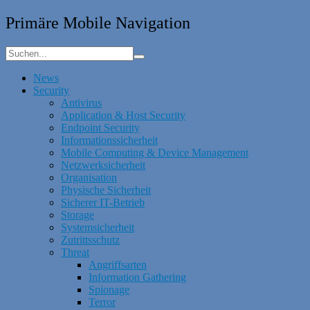
Primäre Mobile Navigation
News
Security
Antivirus
Application & Host Security
Endpoint Security
Informationssicherheit
Mobile Computing & Device Management
Netzwerksicherheit
Organisation
Physische Sicherheit
Sicherer IT-Betrieb
Storage
Systemsicherheit
Zutrittsschutz
Threat
Angriffsarten
Information Gathering
Spionage
Terror