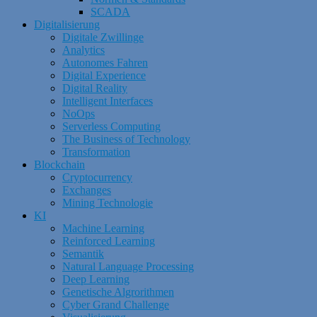
SCADA
Digitalisierung
Digitale Zwillinge
Analytics
Autonomes Fahren
Digital Experience
Digital Reality
Intelligent Interfaces
NoOps
Serverless Computing
The Business of Technology
Transformation
Blockchain
Cryptocurrency
Exchanges
Mining Technologie
KI
Machine Learning
Reinforced Learning
Semantik
Natural Language Processing
Deep Learning
Genetische Algrorithmen
Cyber Grand Challenge