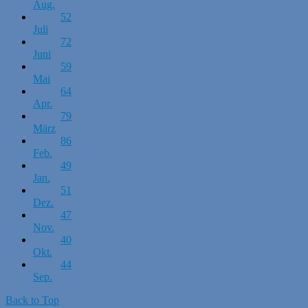
Aug.
52
Juli
72
Juni
59
Mai
64
Apr.
79
März
86
Feb.
49
Jan.
51
Dez.
47
Nov.
40
Okt.
44
Sep.
Back to Top