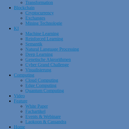
Transformation
Blockchain
Cryptocurrency
Exchanges
Mining Technologie
KI
Machine Learning
Reinforced Learning
Semantik
Natural Language Processing
Deep Learning
Genetische Algrorithmen
Cyber Grand Challenge
Visualisierung
Computing
Cloud Computing
Edge Computing
Quantum Computing
Video
Feature
White Paper
Fachartikel
Events & Webinare
Laokoon & Cassandra
Home