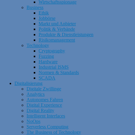
Wirtschaftsspionage
Business
Ethik
Jobbörse
Markt und Anbieter
Politik & Verbände
Produkte & Dienstleistungen
Risikomanagement
Technology
Cryptography
Fuzzing
Hardware
Industrial ISMS
Normen & Standards
SCADA
Digitalisierung
Digitale Zwillinge
Analytics
Autonomes Fahren
Digital Experience
Digital Reality
Intelligent Interfaces
NoOps
Serverless Computing
The Business of Technology