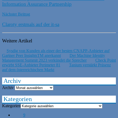
Information Assurance Partnership
Nächster Beitrag
Claroty erstmals auf der it-sa
Weitere Artikel
Sysdig von Kunden als einer der besten CNAPP-Anbieter auf
Gartner Peer InsightsTM anerkannt
Der Machine Identity
Management Summit 2023 verkündet die Sprecher
Check Point
erwirbt SSE-Anbieter Perimeter 81
Tanium verstärkt Präsenz
auf dem österreichischen Markt
Archiv
Archiv
Kategorien
Kategorien
9