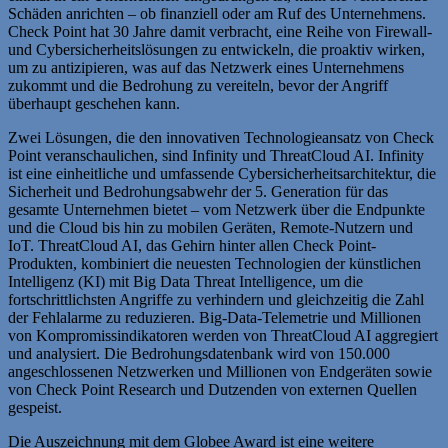
Schäden anrichten – ob finanziell oder am Ruf des Unternehmens.
Check Point hat 30 Jahre damit verbracht, eine Reihe von Firewall-
und Cybersicherheitslösungen zu entwickeln, die proaktiv wirken,
um zu antizipieren, was auf das Netzwerk eines Unternehmens
zukommt und die Bedrohung zu vereiteln, bevor der Angriff
überhaupt geschehen kann.
Zwei Lösungen, die den innovativen Technologieansatz von Check
Point veranschaulichen, sind Infinity und ThreatCloud AI. Infinity
ist eine einheitliche und umfassende Cybersicherheitsarchitektur, die
Sicherheit und Bedrohungsabwehr der 5. Generation für das
gesamte Unternehmen bietet – vom Netzwerk über die Endpunkte
und die Cloud bis hin zu mobilen Geräten, Remote-Nutzern und
IoT. ThreatCloud AI, das Gehirn hinter allen Check Point-
Produkten, kombiniert die neuesten Technologien der künstlichen
Intelligenz (KI) mit Big Data Threat Intelligence, um die
fortschrittlichsten Angriffe zu verhindern und gleichzeitig die Zahl
der Fehlalarme zu reduzieren. Big-Data-Telemetrie und Millionen
von Kompromissindikatoren werden von ThreatCloud AI aggregiert
und analysiert. Die Bedrohungsdatenbank wird von 150.000
angeschlossenen Netzwerken und Millionen von Endgeräten sowie
von Check Point Research und Dutzenden von externen Quellen
gespeist.
Die Auszeichnung mit dem Globee Award ist eine weitere