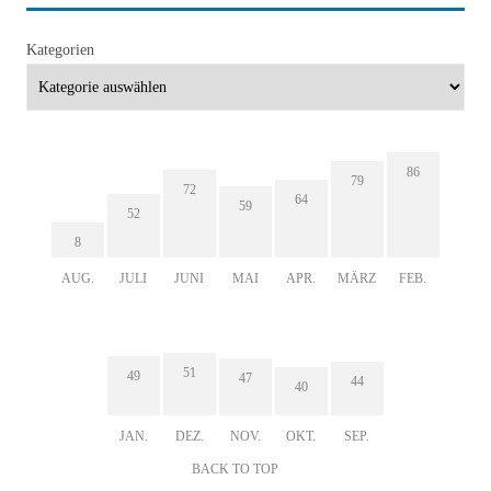
Kategorien
86
79
72
64
59
52
8
AUG.
JULI
JUNI
MAI
APR.
MÄRZ
FEB.
51
49
47
44
40
JAN.
DEZ.
NOV.
OKT.
SEP.
BACK TO TOP