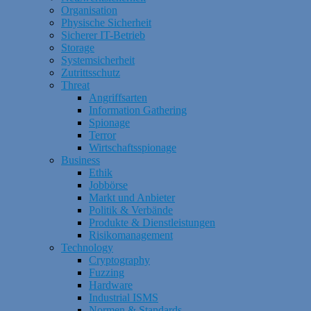
Organisation
Physische Sicherheit
Sicherer IT-Betrieb
Storage
Systemsicherheit
Zutrittsschutz
Threat
Angriffsarten
Information Gathering
Spionage
Terror
Wirtschaftsspionage
Business
Ethik
Jobbörse
Markt und Anbieter
Politik & Verbände
Produkte & Dienstleistungen
Risikomanagement
Technology
Cryptography
Fuzzing
Hardware
Industrial ISMS
Normen & Standards