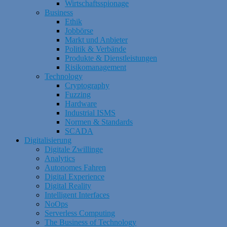
Wirtschaftsspionage
Business
Ethik
Jobbörse
Markt und Anbieter
Politik & Verbände
Produkte & Dienstleistungen
Risikomanagement
Technology
Cryptography
Fuzzing
Hardware
Industrial ISMS
Normen & Standards
SCADA
Digitalisierung
Digitale Zwillinge
Analytics
Autonomes Fahren
Digital Experience
Digital Reality
Intelligent Interfaces
NoOps
Serverless Computing
The Business of Technology