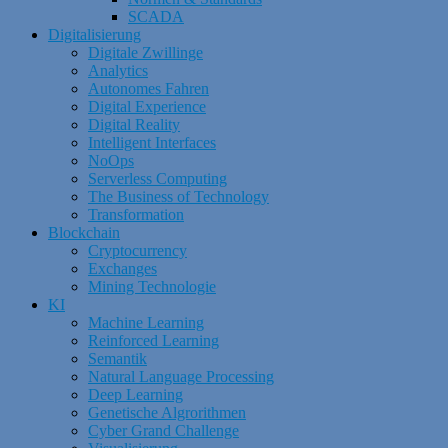
SCADA
Digitalisierung
Digitale Zwillinge
Analytics
Autonomes Fahren
Digital Experience
Digital Reality
Intelligent Interfaces
NoOps
Serverless Computing
The Business of Technology
Transformation
Blockchain
Cryptocurrency
Exchanges
Mining Technologie
KI
Machine Learning
Reinforced Learning
Semantik
Natural Language Processing
Deep Learning
Genetische Algrorithmen
Cyber Grand Challenge