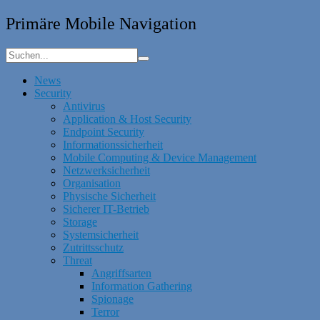
Primäre Mobile Navigation
News
Security
Antivirus
Application & Host Security
Endpoint Security
Informationssicherheit
Mobile Computing & Device Management
Netzwerksicherheit
Organisation
Physische Sicherheit
Sicherer IT-Betrieb
Storage
Systemsicherheit
Zutrittsschutz
Threat
Angriffsarten
Information Gathering
Spionage
Terror