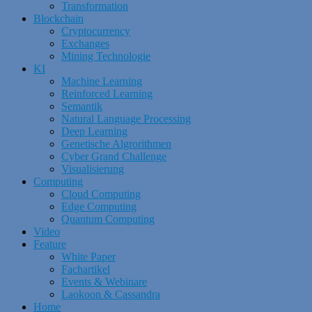
Transformation
Blockchain
Cryptocurrency
Exchanges
Mining Technologie
KI
Machine Learning
Reinforced Learning
Semantik
Natural Language Processing
Deep Learning
Genetische Algrorithmen
Cyber Grand Challenge
Visualisierung
Computing
Cloud Computing
Edge Computing
Quantum Computing
Video
Feature
White Paper
Fachartikel
Events & Webinare
Laokoon & Cassandra
Home