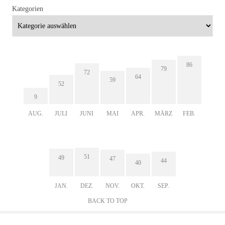
Kategorien
86
79
72
64
59
52
9
AUG.
JULI
JUNI
MAI
APR.
MÄRZ
FEB.
51
49
47
44
40
JAN.
DEZ.
NOV.
OKT.
SEP.
BACK TO TOP