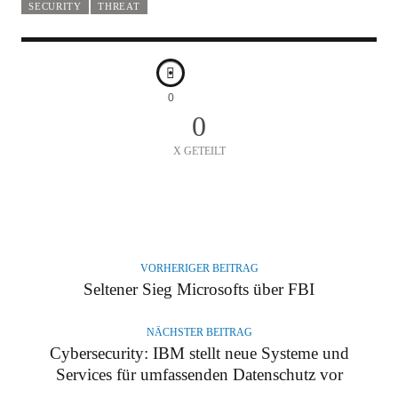
SECURITY
THREAT
0
0
X GETEILT
A
U
T
VORHERIGER BEITRAG
O
Seltener Sieg Microsofts über FBI
R
NÄCHSTER BEITRAG
Cybersecurity: IBM stellt neue Systeme und
Services für umfassenden Datenschutz vor