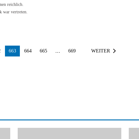
nen reichlich.
k war vertreten.
2
663
664
665
…
669
WEITER