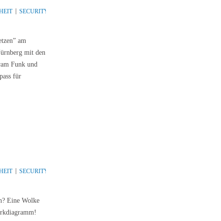
HEIT
SECURITY
THREAT
etzen” am
Nürnberg mit den
fram Funk und
pass für
HEIT
SECURITY
STORAGE
THREAT
ch? Eine Wolke
werkdiagramm!