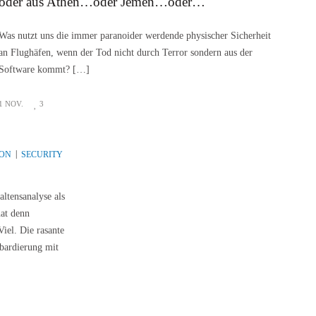
oder aus Athen…oder Jemen…oder…
Was nutzt uns die immer paranoider werdende physischer Sicherheit
an Flughäfen, wenn der Tod nicht durch Terror sondern aus der
Software kommt? […]
1 NOV.
3
ION
SECURITY
THREAT
UNCATEGORIZED
ltensanalyse als
at denn
iel. Die rasante
bardierung mit