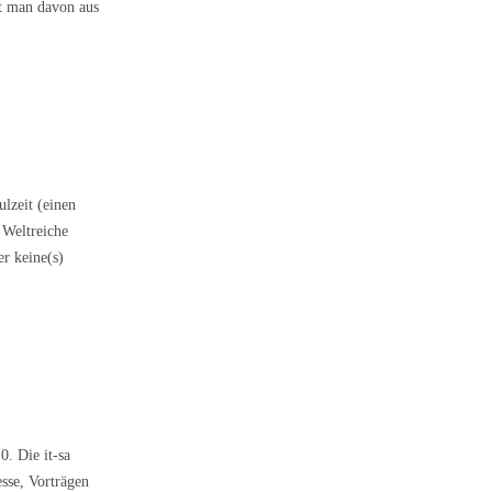
t man davon aus
ulzeit (einen
 Weltreiche
r keine(s)
0. Die it-sa
sse, Vorträgen