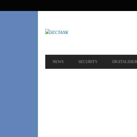
SEKUNDÄRE
NAVIGATION
HAUPT-
NEWS
SECURITY
DIGITALISIE
NAVIGATION