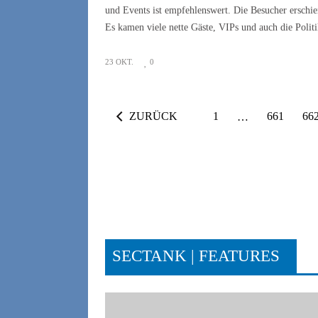
und Events ist empfehlenswert. Die Besucher erschie
Es kamen viele nette Gäste, VIPs und auch die Politi
23 OKT.
0
ZURÜCK
1
…
661
66
SECTANK | FEATURES