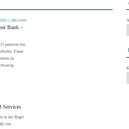
A
EWS
ORGANISATION
SECURITY
SPIONAGE
THREAT
UNCATEGORIZE
cher Bank –
?) passierte mir
schichte: Einen
merin zu
chwierig.
K
d Services
n in der Regel
ahl von