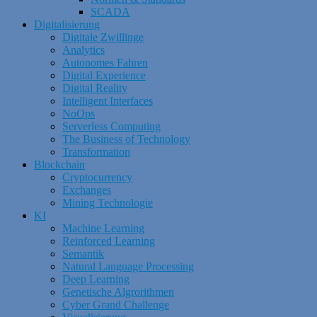
SCADA
Digitalisierung
Digitale Zwillinge
Analytics
Autonomes Fahren
Digital Experience
Digital Reality
Intelligent Interfaces
NoOps
Serverless Computing
The Business of Technology
Transformation
Blockchain
Cryptocurrency
Exchanges
Mining Technologie
KI
Machine Learning
Reinforced Learning
Semantik
Natural Language Processing
Deep Learning
Genetische Algrorithmen
Cyber Grand Challenge