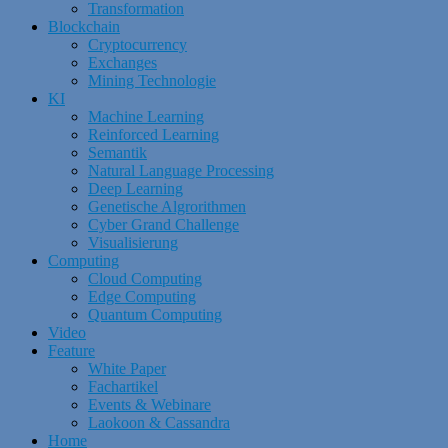
Transformation
Blockchain
Cryptocurrency
Exchanges
Mining Technologie
KI
Machine Learning
Reinforced Learning
Semantik
Natural Language Processing
Deep Learning
Genetische Algrorithmen
Cyber Grand Challenge
Visualisierung
Computing
Cloud Computing
Edge Computing
Quantum Computing
Video
Feature
White Paper
Fachartikel
Events & Webinare
Laokoon & Cassandra
Home