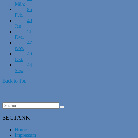
März
86
Feb.
49
Jan.
51
Dez.
47
Nov.
40
Okt.
44
Sep.
Back to Top
SECTANK
Home
Impressum