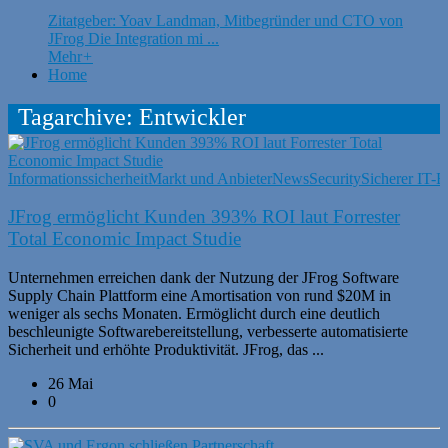
Zitatgeber: Yoav Landman, Mitbegründer und CTO von
JFrog Die Integration mi ...
Mehr
+
Home
Tagarchive: Entwickler
Informationssicherheit
Markt und Anbieter
News
Security
Sicherer IT-B
JFrog ermöglicht Kunden 393% ROI laut Forrester
Total Economic Impact Studie
Unternehmen erreichen dank der Nutzung der JFrog Software
Supply Chain Plattform eine Amortisation von rund $20M in
weniger als sechs Monaten. Ermöglicht durch eine deutlich
beschleunigte Softwarebereitstellung, verbesserte automatisierte
Sicherheit und erhöhte Produktivität. JFrog, das ...
26 Mai
0