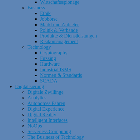
Wirtschaftsspionage
Business
Ethik
Jobbörse
Markt und Anbieter
Politik & Verbände
Produkte & Dienstleistungen
Risikomanagement
Technology
Cryptography
Fuzzing
Hardware
Industrial ISMS
Normen & Standards
SCADA
Digitalisierung
Digitale Zwillinge
Analytics
Autonomes Fahren
Digital Experience
Digital Reality
Intelligent Interfaces
NoOps
Serverless Computing
The Business of Technology