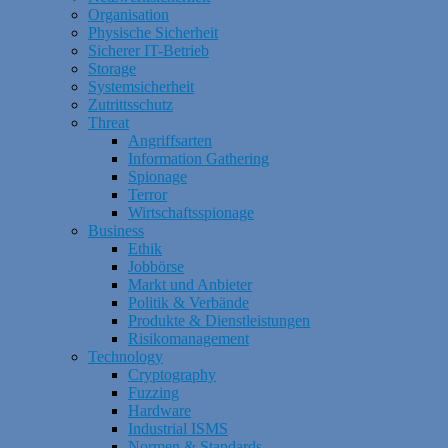
Organisation
Physische Sicherheit
Sicherer IT-Betrieb
Storage
Systemsicherheit
Zutrittsschutz
Threat
Angriffsarten
Information Gathering
Spionage
Terror
Wirtschaftsspionage
Business
Ethik
Jobbörse
Markt und Anbieter
Politik & Verbände
Produkte & Dienstleistungen
Risikomanagement
Technology
Cryptography
Fuzzing
Hardware
Industrial ISMS
Normen & Standards