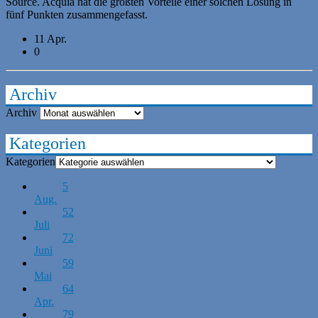
Source. Acquia hat die größten Vorteile einer solchen Lösung in
fünf Punkten zusammengefasst.
11 Apr.
0
Archiv
Archiv
Kategorien
Kategorien
5
Aug.
52
Juli
72
Juni
59
Mai
64
Apr.
79