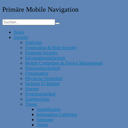
Primäre Mobile Navigation
News
Security
Antivirus
Application & Host Security
Endpoint Security
Informationssicherheit
Mobile Computing & Device Management
Netzwerksicherheit
Organisation
Physische Sicherheit
Sicherer IT-Betrieb
Storage
Systemsicherheit
Zutrittsschutz
Threat
Angriffsarten
Information Gathering
Spionage
Terror