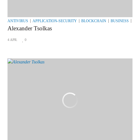
ANTIVIRUS
APPLICATION-SECURITY
BLOCKCHAIN
BUSINESS
BU
Alexander Tsolkas
4 APR.
0