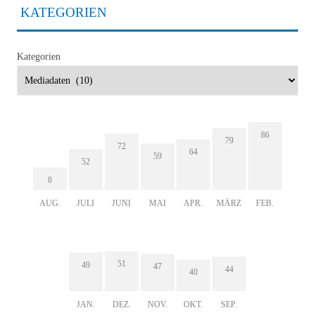
KATEGORIEN
Kategorien
86
79
72
64
59
52
8
AUG.
JULI
JUNI
MAI
APR.
MÄRZ
FEB.
51
49
47
44
40
JAN.
DEZ.
NOV.
OKT.
SEP.