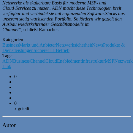
Netzwerke als skalierbare Basis für moderne MSP‑ und
Cloud‑Services zu nutzen. ADN macht diese Technologien breit
verfügbar und verbindet sie mit ergänzenden Software‑Stacks aus
unserem stetig wachsenden Portfolio. So fördern wir gezielt den
Ausbau wiederkehrender Geschäftsmodelle im
Channel“,
schließt Ramacher.
Kategorien
Business
Markt und Anbieter
Netzwerksicherheit
News
Produkte &
Dienstleistungen
Sicherer IT-Betrieb
Tags:
ADN
Business
Channel
Cloud
Enabledment
Infrastruktur
MSP
Netzwerk
Link
0
0
x geteilt
Autor