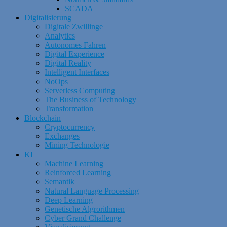
SCADA
Digitalisierung
Digitale Zwillinge
Analytics
Autonomes Fahren
Digital Experience
Digital Reality
Intelligent Interfaces
NoOps
Serverless Computing
The Business of Technology
Transformation
Blockchain
Cryptocurrency
Exchanges
Mining Technologie
KI
Machine Learning
Reinforced Learning
Semantik
Natural Language Processing
Deep Learning
Genetische Algrorithmen
Cyber Grand Challenge