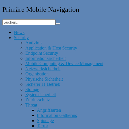
Primäre Mobile Navigation
News
Security
Antivirus
Application & Host Security
Endpoint Security
Informationssicherheit
Mobile Computing & Device Management
Netzwerksicherheit
Organisation
Physische Sicherheit
Sicherer IT-Betrieb
Storage
Systemsicherheit
Zutrittsschutz
Threat
Angriffsarten
Information Gathering
Spionage
Terror