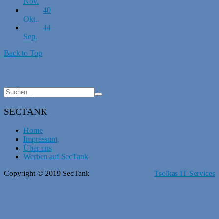
Nov.
40
Okt.
44
Sep.
Back to Top
SECTANK
Home
Impressum
Über uns
Werben auf SecTank
Copyright © 2019 SecTank
Tsolkas IT Services