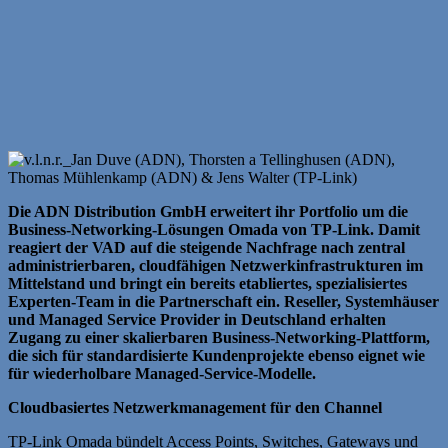
Die ADN Distribution GmbH erweitert ihr Portfolio um die
Business
‑
Networking
‑
L
ö
sungen Omada von TP
‑
Link. Damit
reagiert der VAD auf die steigende Nachfrage nach zentral
administrierbaren, cloudf
ä
higen Netzwerkinfrastrukturen im
Mittelstand und bringt ein bereits etabliertes, spezialisiertes
Experten-Team in die Partnerschaft ein. Reseller, Systemh
ä
user
und Managed Service Provider in Deutschland erhalten
Zugang zu einer skalierbaren Business-Networking-Plattform,
die sich f
ü
r standardisierte Kundenprojekte ebenso eignet wie
für wiederholbare Managed-Service-Modelle.
Cloudbasiertes Netzwerkmanagement für den Channel
TP‑Link Omada bündelt Access Points, Switches, Gateways und