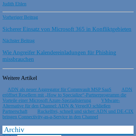
Judith Ehlen
Vorheriger Beitrag
Sicherer Einsatz von Microsoft 365 in Konfliktgebieten
Nächster Beitrag
Wie Angreifer Kalendereinladungen für Phishing
missbrauchen
Weitere Artikel
ADN als neuer Aggregator für Commvault MSP SaaS
ADN
eröffnet Resellern mit „How to Specialize“-Partnerprogramm die
Vorteile einer Microsoft Azure-Spezialisierung
VMware-
Alternative für den Channel: ADN & VergeIO schließen
Partnerschaft
Ruckelfrei, schnell und sicher: ADN und DE-CIX
bringen Connectivity-as-a-Service in den Channel
Archiv