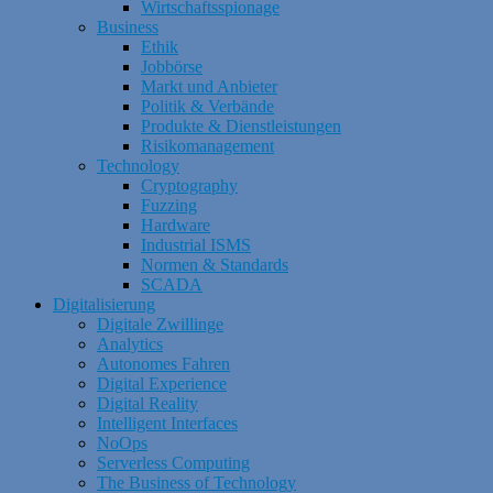
Wirtschaftsspionage
Business
Ethik
Jobbörse
Markt und Anbieter
Politik & Verbände
Produkte & Dienstleistungen
Risikomanagement
Technology
Cryptography
Fuzzing
Hardware
Industrial ISMS
Normen & Standards
SCADA
Digitalisierung
Digitale Zwillinge
Analytics
Autonomes Fahren
Digital Experience
Digital Reality
Intelligent Interfaces
NoOps
Serverless Computing
The Business of Technology