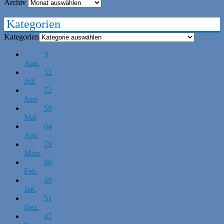
Archiv
Kategorien
Kategorien
9
Aug.
52
Juli
72
Juni
59
Mai
64
Apr.
79
März
86
Feb.
49
Jan.
51
Dez.
47