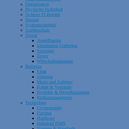
Organisation
Physische Sicherheit
Sicherer IT-Betrieb
Storage
Systemsicherheit
Zutrittsschutz
Threat
Angriffsarten
Information Gathering
Spionage
Terror
Wirtschaftsspionage
Business
Ethik
Jobbörse
Markt und Anbieter
Politik & Verbände
Produkte & Dienstleistungen
Risikomanagement
Technology
Cryptography
Fuzzing
Hardware
Industrial ISMS
Normen & Standards