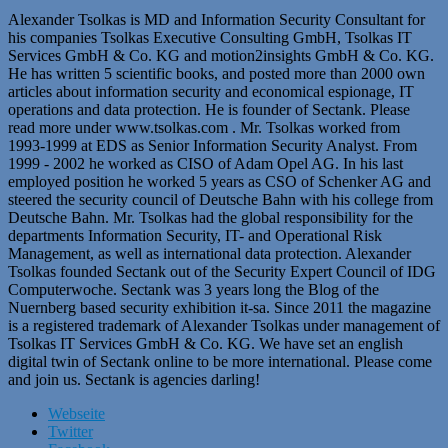
Alexander Tsolkas is MD and Information Security Consultant for
his companies Tsolkas Executive Consulting GmbH, Tsolkas IT
Services GmbH & Co. KG and motion2insights GmbH & Co. KG.
He has written 5 scientific books, and posted more than 2000 own
articles about information security and economical espionage, IT
operations and data protection. He is founder of Sectank. Please
read more under www.tsolkas.com . Mr. Tsolkas worked from
1993-1999 at EDS as Senior Information Security Analyst. From
1999 - 2002 he worked as CISO of Adam Opel AG. In his last
employed position he worked 5 years as CSO of Schenker AG and
steered the security council of Deutsche Bahn with his college from
Deutsche Bahn. Mr. Tsolkas had the global responsibility for the
departments Information Security, IT- and Operational Risk
Management, as well as international data protection. Alexander
Tsolkas founded Sectank out of the Security Expert Council of IDG
Computerwoche. Sectank was 3 years long the Blog of the
Nuernberg based security exhibition it-sa. Since 2011 the magazine
is a registered trademark of Alexander Tsolkas under management of
Tsolkas IT Services GmbH & Co. KG. We have set an english
digital twin of Sectank online to be more international. Please come
and join us. Sectank is agencies darling!
Webseite
Twitter