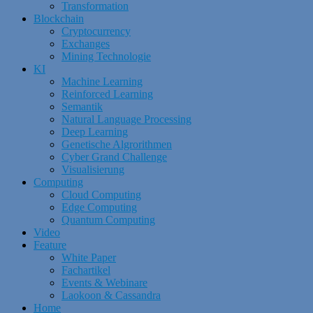
Transformation
Blockchain
Cryptocurrency
Exchanges
Mining Technologie
KI
Machine Learning
Reinforced Learning
Semantik
Natural Language Processing
Deep Learning
Genetische Algrorithmen
Cyber Grand Challenge
Visualisierung
Computing
Cloud Computing
Edge Computing
Quantum Computing
Video
Feature
White Paper
Fachartikel
Events & Webinare
Laokoon & Cassandra
Home