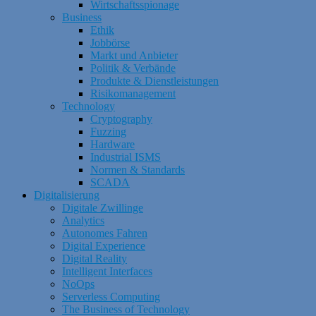
Wirtschaftsspionage
Business
Ethik
Jobbörse
Markt und Anbieter
Politik & Verbände
Produkte & Dienstleistungen
Risikomanagement
Technology
Cryptography
Fuzzing
Hardware
Industrial ISMS
Normen & Standards
SCADA
Digitalisierung
Digitale Zwillinge
Analytics
Autonomes Fahren
Digital Experience
Digital Reality
Intelligent Interfaces
NoOps
Serverless Computing
The Business of Technology