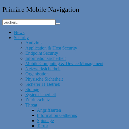
Primäre Mobile Navigation
News
Security
Antivirus
Application & Host Security
Endpoint Security
Informationssicherheit
Mobile Computing & Device Management
Netzwerksicherheit
Organisation
Physische Sicherheit
Sicherer IT-Betrieb
Storage
Systemsicherheit
Zutrittsschutz
Threat
Angriffsarten
Information Gathering
Spionage
Terror