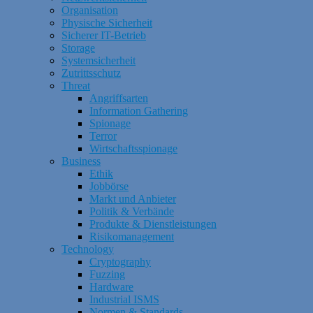
Organisation
Physische Sicherheit
Sicherer IT-Betrieb
Storage
Systemsicherheit
Zutrittsschutz
Threat
Angriffsarten
Information Gathering
Spionage
Terror
Wirtschaftsspionage
Business
Ethik
Jobbörse
Markt und Anbieter
Politik & Verbände
Produkte & Dienstleistungen
Risikomanagement
Technology
Cryptography
Fuzzing
Hardware
Industrial ISMS
Normen & Standards