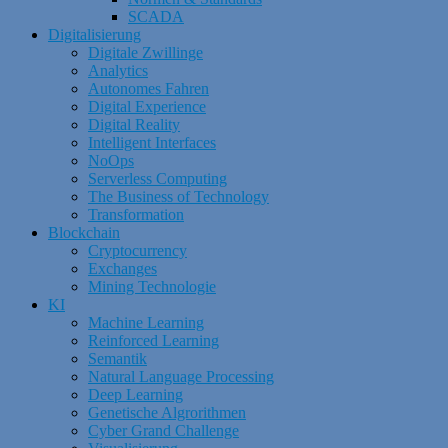
SCADA
Digitalisierung
Digitale Zwillinge
Analytics
Autonomes Fahren
Digital Experience
Digital Reality
Intelligent Interfaces
NoOps
Serverless Computing
The Business of Technology
Transformation
Blockchain
Cryptocurrency
Exchanges
Mining Technologie
KI
Machine Learning
Reinforced Learning
Semantik
Natural Language Processing
Deep Learning
Genetische Algrorithmen
Cyber Grand Challenge