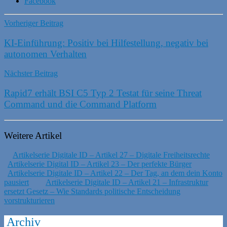
Facebook
Vorheriger Beitrag
KI-Einführung: Positiv bei Hilfestellung, negativ bei
autonomen Verhalten
Nächster Beitrag
Rapid7 erhält BSI C5 Typ 2 Testat für seine Threat
Command und die Command Platform
Weitere Artikel
Artikelserie Digitale ID – Artikel 27 – Digitale Freiheitsrechte
Artikelserie Digital ID – Artikel 23 – Der perfekte Bürger
Artikelserie Digitale ID – Artikel 22 – Der Tag, an dem dein Konto
pausiert
Artikelserie Digitale ID – Artikel 21 – Infrastruktur
ersetzt Gesetz – Wie Standards politische Entscheidung
vorstrukturieren
Archiv