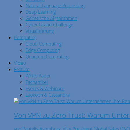
Natural Language Processing
Deep Learning
Genetische Algrorithmen
Cyber Grand Challenge
Visualisierung
Computing
Cloud Computing
Edge Computing
Quantum Computing
Video
Feature
White Paper
Fachartikel
Events & Webinare
Laokoon & Cassandra
Von VPN zu Zero Trust: Warum Unte
von Pantelis Astenburg, Vice President Global Sales DACH