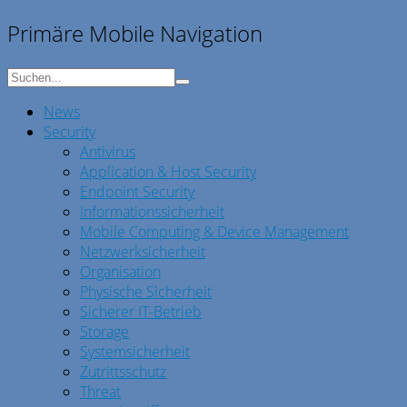
Primäre Mobile Navigation
News
Security
Antivirus
Application & Host Security
Endpoint Security
Informationssicherheit
Mobile Computing & Device Management
Netzwerksicherheit
Organisation
Physische Sicherheit
Sicherer IT-Betrieb
Storage
Systemsicherheit
Zutrittsschutz
Threat