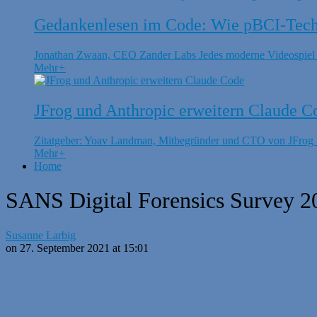
Gedankenlesen im Code: Wie pBCI-Techn
Jonathan Zwaan, CEO Zander Labs Jedes moderne Videospiel is
Mehr
+
JFrog und Anthropic erweitern Claude C
Zitatgeber: Yoav Landman, Mitbegründer und CTO von JFrog Di
Mehr
+
Home
SANS Digital Forensics Survey 20
Susanne Larbig
on 27. September 2021 at 15:01