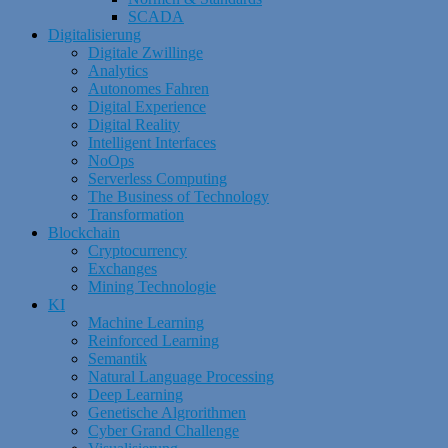
SCADA
Digitalisierung
Digitale Zwillinge
Analytics
Autonomes Fahren
Digital Experience
Digital Reality
Intelligent Interfaces
NoOps
Serverless Computing
The Business of Technology
Transformation
Blockchain
Cryptocurrency
Exchanges
Mining Technologie
KI
Machine Learning
Reinforced Learning
Semantik
Natural Language Processing
Deep Learning
Genetische Algrorithmen
Cyber Grand Challenge