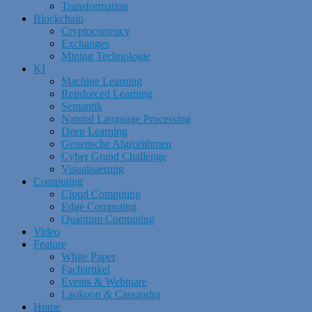
Transformation
Blockchain
Cryptocurrency
Exchanges
Mining Technologie
KI
Machine Learning
Reinforced Learning
Semantik
Natural Language Processing
Deep Learning
Genetische Algrorithmen
Cyber Grand Challenge
Visualisierung
Computing
Cloud Computing
Edge Computing
Quantum Computing
Video
Feature
White Paper
Fachartikel
Events & Webinare
Laokoon & Cassandra
Home