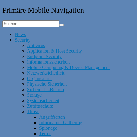
Primäre Mobile Navigation
News
Security
Antivirus
Application & Host Security
Endpoint Security
Informationssicherheit
Mobile Computing & Device Management
Netzwerksicherheit
Organisation
Physische Sicherheit
Sicherer IT-Betrieb
Storage
Systemsicherheit
Zutrittsschutz
Threat
Angriffsarten
Information Gathering
Spionage
Terror