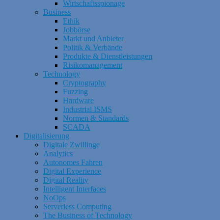
Wirtschaftsspionage
Business
Ethik
Jobbörse
Markt und Anbieter
Politik & Verbände
Produkte & Dienstleistungen
Risikomanagement
Technology
Cryptography
Fuzzing
Hardware
Industrial ISMS
Normen & Standards
SCADA
Digitalisierung
Digitale Zwillinge
Analytics
Autonomes Fahren
Digital Experience
Digital Reality
Intelligent Interfaces
NoOps
Serverless Computing
The Business of Technology