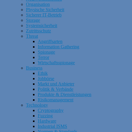
Organisation
Physische Sicherheit
Sicherer IT-Betrieb
Storage
Systemsicherheit
Zutrittsschutz
Threat
Angriffsarten
Information Gathering
Spionage
Terror
Wirtschaftsspionage
Business
Ethik
Jobbörse
Markt und Anbieter
Politik & Verbände
Produkte & Dienstleistungen
Risikomanagement
Technology
Cryptography
Fuzzing
Hardware
Industrial ISMS
Normen & Standards