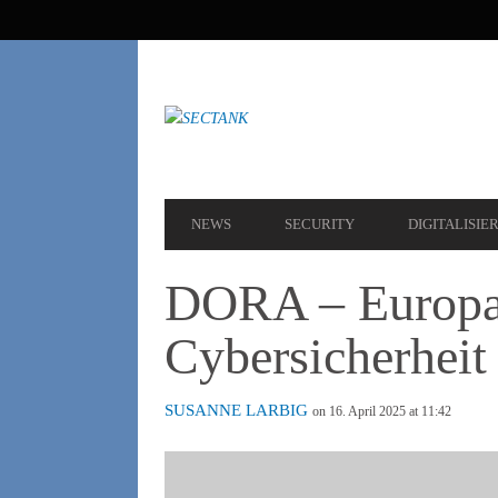
SEKUNDÄRE
NAVIGATION
HAUPT-
NEWS
SECURITY
DIGITALISIE
NAVIGATION
DORA – Europas
Cybersicherheit
SUSANNE LARBIG
on 16. April 2025 at 11:42