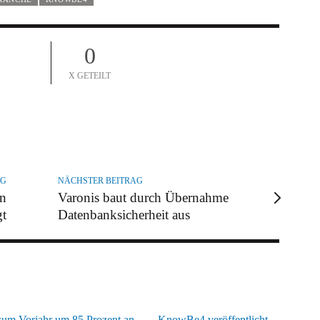
0
X GETEILT
AG
NÄCHSTER BEITRAG
nn
Varonis baut durch Übernahme
gt
Datenbanksicherheit aus
zum Vorjahr um 85 Prozent an
KnowBe4 veröffentlicht