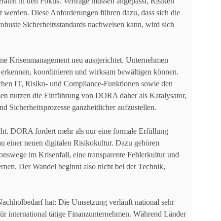
aten in den Fokus. Verträge müssen angepasst, Risiken
rt werden. Diese Anforderungen führen dazu, dass sich die
obuste Sicherheitsstandards nachweisen kann, wird sich
erne Krisenmanagement neu ausgerichtet. Unternehmen
ell erkennen, koordinieren und wirksam bewältigen können.
schen IT, Risiko- und Compliance-Funktionen sowie den
men nutzen die Einführung von DORA daher als Katalysator,
d Sicherheitsprozesse ganzheitlicher aufzustellen.
cht. DORA fordert mehr als nur eine formale Erfüllung
u einer neuen digitalen Risikokultur. Dazu gehören
swege im Krisenfall, eine transparente Fehlerkultur und
lernen. Der Wandel beginnt also nicht bei der Technik,
Nachholbedarf hat: Die Umsetzung verläuft national sehr
für international tätige Finanzunternehmen. Während Länder