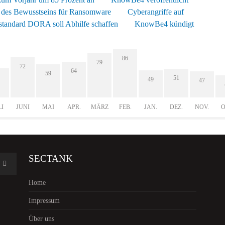
t des Bewusstseins für Ransomware
Cyberangriffe auf
sstandard DORA soll Abhilfe schaffen
KnowBe4 kündigt
86
79
72
64
59
51
49
47
LI
JUNI
MAI
APR.
MÄRZ
FEB.
JAN.
DEZ.
NOV.
O
SECTANK
Home
Impressum
Über uns