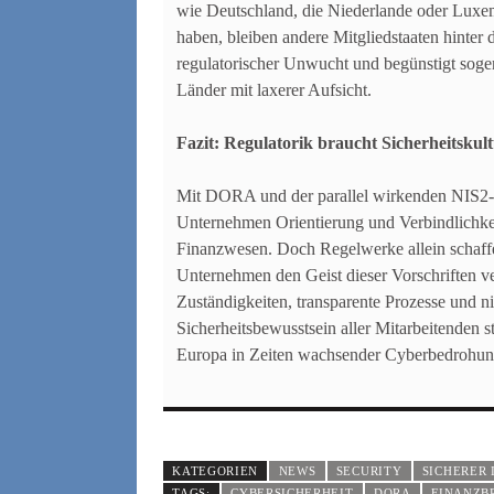
wie Deutschland, die Niederlande oder Luxem
haben, bleiben andere Mitgliedstaaten hinter
regulatorischer Unwucht und begünstigt sogen
Länder mit laxerer Aufsicht.
Fazit: Regulatorik braucht Sicherheitskul
Mit DORA und der parallel wirkenden NIS2-R
Unternehmen Orientierung und Verbindlichkei
Finanzwesen. Doch Regelwerke allein schaffen
Unternehmen den Geist dieser Vorschriften ver
Zuständigkeiten, transparente Prozesse und n
Sicherheitsbewusstsein aller Mitarbeitenden stä
Europa in Zeiten wachsender Cyberbedrohun
KATEGORIEN
NEWS
SECURITY
SICHERER 
TAGS:
CYBERSICHERHEIT
DORA
FINANZB