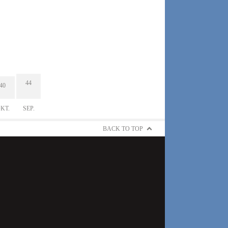
44
40
KT.
SEP.
BACK TO TOP