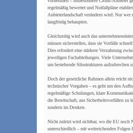
vornehmen – insbesondere Cloud-Anbieter ger
regelmäßig bewertet und Notfallpläne etablie
Anbieterlandschaft verändern wird: Nur wer r
langfristig behaupten.
Gleichzeitig wird auch das unternehmensint
müssen sicherstellen, dass sie Vorfälle schn
Dies erfordert eine stärkere Verzahnung zwi
jeweiligen Fachabteilungen. Viele Unterneh
um bestehende Silostrukturen aufzubrechen un
Doch der gesetzliche Rahmen allein reicht ni
technischer Vorgaben – es geht um den Aufba
regelmäßige Schulungen, klare Kommunikation
die Bereitschaft, aus Sicherheitsvorfällen zu 
sondern im Denken.
Nicht zuletzt wird sichtbar, wo die EU noch 
unterschiedlich – mit weitreichenden Folgen 