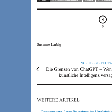
0
A
Susanne Larbig
U
T
O
VORHERIGER BEITR
R
Die Grenzen von ChatGPT – We
künstliche Intelligenz versa
WEITERE ARTIKEL
Ransomware-Angriffe steigen im Vergleich 