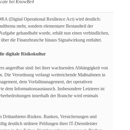
vocate bei KnowBe4
A (Digital Operational Resilience Act) wird deutlich:
Randthema mehr, sondern elementarer Bestandteil der
le Aufgabe gehandhabt wurde, erhält nun einen verbindlichen,
ber die Finanzbranche hinaus Signalwirkung entfaltet.
 digitale Risikokultur
rs angreifbar sind: bei ihrer wachsenden Abhängigkeit von
ern. Die Verordnung verlangt weitreichende Maßnahmen in
nagement, dem Vorfallmanagement, der operativen
wie dem Informationsaustausch. Insbesondere Letzteres ist
berbedrohungen innerhalb der Branche wird erstmals
n Drittanbieter-Risiken. Banken, Versicherungen und
ig deutlich striktere Prüfungen ihrer IT-Dienstleister