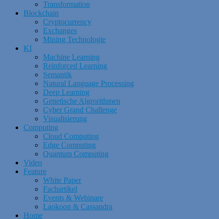
Transformation
Blockchain
Cryptocurrency
Exchanges
Mining Technologie
KI
Machine Learning
Reinforced Learning
Semantik
Natural Language Processing
Deep Learning
Genetische Algrorithmen
Cyber Grand Challenge
Visualisierung
Computing
Cloud Computing
Edge Computing
Quantum Computing
Video
Feature
White Paper
Fachartikel
Events & Webinare
Laokoon & Cassandra
Home