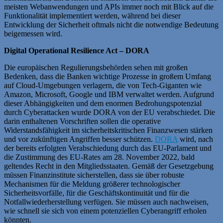
meisten Webanwendungen und APIs immer noch mit Blick auf die
Funktionalität implementiert werden, während bei dieser
Entwicklung der Sicherheit oftmals nicht die notwendige Bedeutung
beigemessen wird.
Digital Operational Resilience Act – DORA
Die europäischen Regulierungsbehörden sehen mit großen
Bedenken, dass die Banken wichtige Prozesse in großem Umfang
auf Cloud-Umgebungen verlagern, die von Tech-Giganten wie
Amazon, Microsoft, Google und IBM verwaltet werden. Aufgrund
dieser Abhängigkeiten und dem enormen Bedrohungspotenzial
durch Cyberattacken wurde DORA von der EU verabschiedet. Die
darin enthaltenen Vorschriften sollen die operative
Widerstandsfähigkeit im sicherheitskritischen Finanzwesen stärken
und vor zukünftigen Angriffen besser schützen.
DORA
wird, nach
der bereits erfolgten Verabschiedung durch das EU-Parlament und
die Zustimmung des EU-Rates am 28. November 2022, bald
geltendes Recht in den Mitgliedsstaaten. Gemäß der Gesetzgebung
müssen Finanzinstitute sicherstellen, dass sie über robuste
Mechanismen für die Meldung größerer technologischer
Sicherheitsvorfälle, für die Geschäftskontinuität und für die
Notfallwiederherstellung verfügen. Sie müssen auch nachweisen,
wie schnell sie sich von einem potenziellen Cyberangriff erholen
könnten.