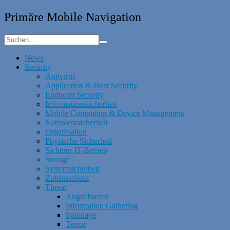
Primäre Mobile Navigation
News
Security
Antivirus
Application & Host Security
Endpoint Security
Informationssicherheit
Mobile Computing & Device Management
Netzwerksicherheit
Organisation
Physische Sicherheit
Sicherer IT-Betrieb
Storage
Systemsicherheit
Zutrittsschutz
Threat
Angriffsarten
Information Gathering
Spionage
Terror