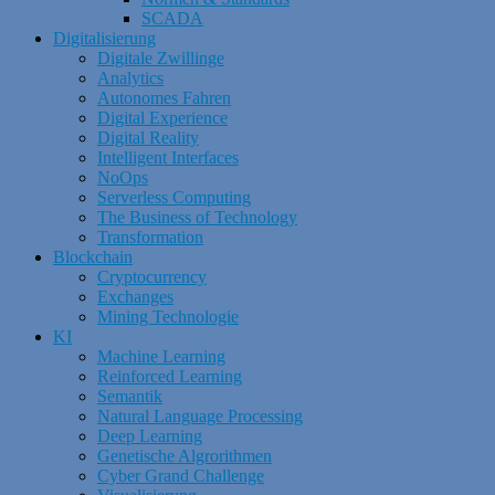
SCADA
Digitalisierung
Digitale Zwillinge
Analytics
Autonomes Fahren
Digital Experience
Digital Reality
Intelligent Interfaces
NoOps
Serverless Computing
The Business of Technology
Transformation
Blockchain
Cryptocurrency
Exchanges
Mining Technologie
KI
Machine Learning
Reinforced Learning
Semantik
Natural Language Processing
Deep Learning
Genetische Algrorithmen
Cyber Grand Challenge