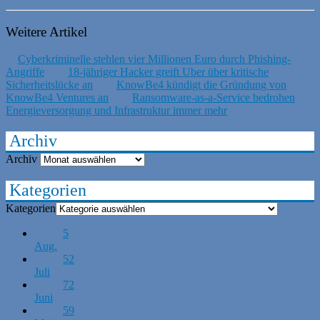
Weitere Artikel
Cyberkriminelle stehlen vier Millionen Euro durch Phishing-
Angriffe
18-jähriger Hacker greift Uber über kritische
Sicherheitslücke an
KnowBe4 kündigt die Gründung von
KnowBe4 Ventures an
Ransomware-as-a-Service bedrohen
Energieversorgung und Infrastruktur immer mehr
Archiv
Archiv
Kategorien
Kategorien
5
Aug.
52
Juli
72
Juni
59