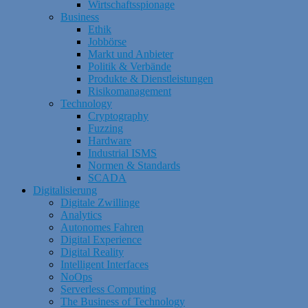
Wirtschaftsspionage
Business
Ethik
Jobbörse
Markt und Anbieter
Politik & Verbände
Produkte & Dienstleistungen
Risikomanagement
Technology
Cryptography
Fuzzing
Hardware
Industrial ISMS
Normen & Standards
SCADA
Digitalisierung
Digitale Zwillinge
Analytics
Autonomes Fahren
Digital Experience
Digital Reality
Intelligent Interfaces
NoOps
Serverless Computing
The Business of Technology