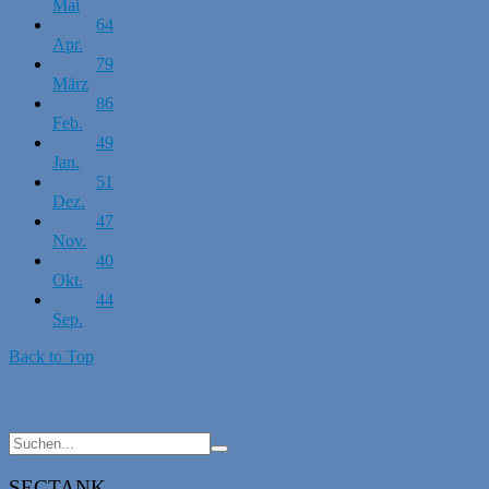
Mai
64
Apr.
79
März
86
Feb.
49
Jan.
51
Dez.
47
Nov.
40
Okt.
44
Sep.
Back to Top
SECTANK