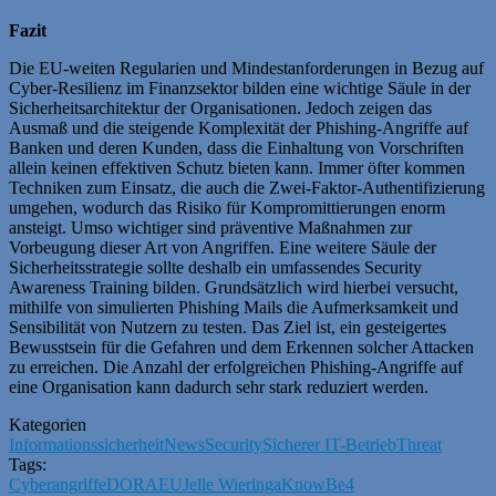
Fazit
Die EU-weiten Regularien und Mindestanforderungen in Bezug auf
Cyber-Resilienz im Finanzsektor bilden eine wichtige Säule in der
Sicherheitsarchitektur der Organisationen. Jedoch zeigen das
Ausmaß und die steigende Komplexität der Phishing-Angriffe auf
Banken und deren Kunden, dass die Einhaltung von Vorschriften
allein keinen effektiven Schutz bieten kann. Immer öfter kommen
Techniken zum Einsatz, die auch die Zwei-Faktor-Authentifizierung
umgehen, wodurch das Risiko für Kompromittierungen enorm
ansteigt. Umso wichtiger sind präventive Maßnahmen zur
Vorbeugung dieser Art von Angriffen. Eine weitere Säule der
Sicherheitsstrategie sollte deshalb ein umfassendes Security
Awareness Training bilden. Grundsätzlich wird hierbei versucht,
mithilfe von simulierten Phishing Mails die Aufmerksamkeit und
Sensibilität von Nutzern zu testen. Das Ziel ist, ein gesteigertes
Bewusstsein für die Gefahren und dem Erkennen solcher Attacken
zu erreichen. Die Anzahl der erfolgreichen Phishing-Angriffe auf
eine Organisation kann dadurch sehr stark reduziert werden.
Kategorien
Informationssicherheit
News
Security
Sicherer IT-Betrieb
Threat
Tags:
Cyberangriffe
DORA
EU
Jelle Wieringa
KnowBe4