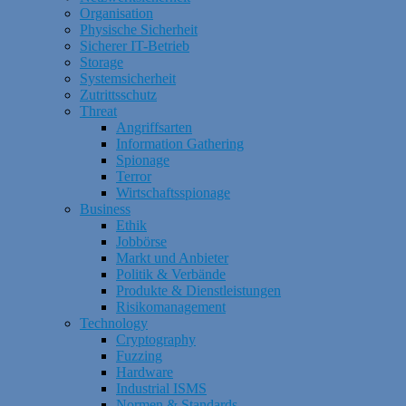
Organisation
Physische Sicherheit
Sicherer IT-Betrieb
Storage
Systemsicherheit
Zutrittsschutz
Threat
Angriffsarten
Information Gathering
Spionage
Terror
Wirtschaftsspionage
Business
Ethik
Jobbörse
Markt und Anbieter
Politik & Verbände
Produkte & Dienstleistungen
Risikomanagement
Technology
Cryptography
Fuzzing
Hardware
Industrial ISMS
Normen & Standards