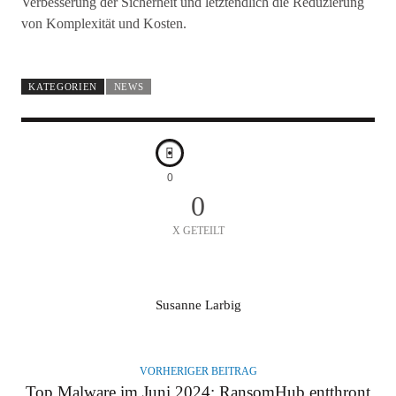
Verbesserung der Sicherheit und letztendlich die Reduzierung
von Komplexität und Kosten.
KATEGORIEN
NEWS
0
0
X GETEILT
A
Susanne Larbig
U
T
O
VORHERIGER BEITRAG
R
Top Malware im Juni 2024: RansomHub entthront