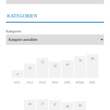
KATEGORIEN
Kategorien
86
79
72
64
59
52
9
AUG.
JULI
JUNI
MAI
APR.
MÄRZ
FEB.
51
49
47
44
40