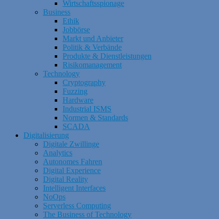
Wirtschaftsspionage
Business
Ethik
Jobbörse
Markt und Anbieter
Politik & Verbände
Produkte & Dienstleistungen
Risikomanagement
Technology
Cryptography
Fuzzing
Hardware
Industrial ISMS
Normen & Standards
SCADA
Digitalisierung
Digitale Zwillinge
Analytics
Autonomes Fahren
Digital Experience
Digital Reality
Intelligent Interfaces
NoOps
Serverless Computing
The Business of Technology