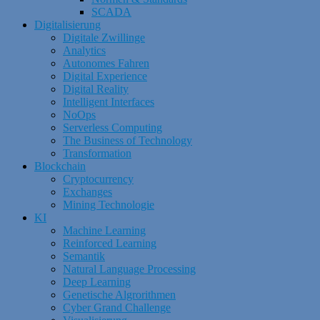
SCADA
Digitalisierung
Digitale Zwillinge
Analytics
Autonomes Fahren
Digital Experience
Digital Reality
Intelligent Interfaces
NoOps
Serverless Computing
The Business of Technology
Transformation
Blockchain
Cryptocurrency
Exchanges
Mining Technologie
KI
Machine Learning
Reinforced Learning
Semantik
Natural Language Processing
Deep Learning
Genetische Algrorithmen
Cyber Grand Challenge