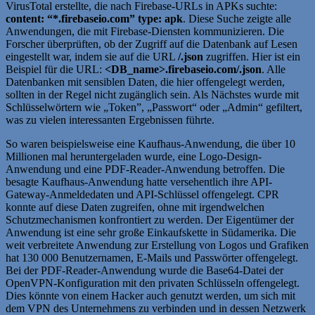
VirusTotal erstellte, die nach Firebase-URLs in APKs suchte:
content: “*.firebaseio.com” type: apk
. Diese Suche zeigte alle
Anwendungen, die mit Firebase-Diensten kommunizieren. Die
Forscher überprüften, ob der Zugriff auf die Datenbank auf Lesen
eingestellt war, indem sie auf die URL
/.json
zugriffen. Hier ist ein
Beispiel für die URL:
<DB_name>.firebaseio.com/.json
. Alle
Datenbanken mit sensiblen Daten, die hier offengelegt werden,
sollten in der Regel nicht zugänglich sein. Als Nächstes wurde mit
Schlüsselwörtern wie „Token”, „Passwort“ oder „Admin“ gefiltert,
was zu vielen interessanten Ergebnissen führte.
So waren beispielsweise eine Kaufhaus-Anwendung, die über 10
Millionen mal heruntergeladen wurde, eine Logo-Design-
Anwendung und eine PDF-Reader-Anwendung betroffen. Die
besagte Kaufhaus-Anwendung hatte versehentlich ihre API-
Gateway-Anmeldedaten und API-Schlüssel offengelegt. CPR
konnte auf diese Daten zugreifen, ohne mit irgendwelchen
Schutzmechanismen konfrontiert zu werden. Der Eigentümer der
Anwendung ist eine sehr große Einkaufskette in Südamerika. Die
weit verbreitete Anwendung zur Erstellung von Logos und Grafiken
hat 130 000 Benutzernamen, E-Mails und Passwörter offengelegt.
Bei der PDF-Reader-Anwendung wurde die Base64-Datei der
OpenVPN-Konfiguration mit den privaten Schlüsseln offengelegt.
Dies könnte von einem Hacker auch genutzt werden, um sich mit
dem VPN des Unternehmens zu verbinden und in dessen Netzwerk