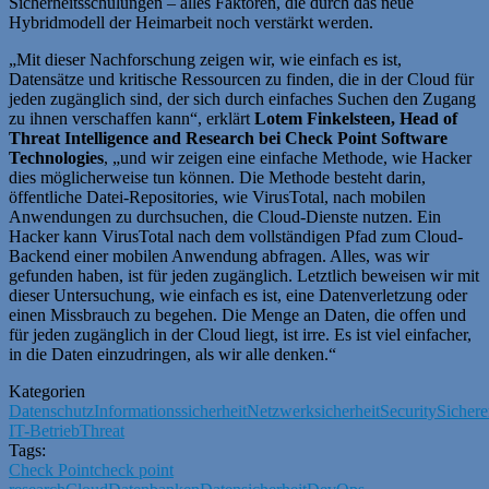
Sicherheitsschulungen – alles Faktoren, die durch das neue
Hybridmodell der Heimarbeit noch verstärkt werden.
„Mit dieser Nachforschung zeigen wir, wie einfach es ist,
Datensätze und kritische Ressourcen zu finden, die in der Cloud für
jeden zugänglich sind, der sich durch einfaches Suchen den Zugang
zu ihnen verschaffen kann“, erklärt
Lotem Finkelsteen, Head of
Threat Intelligence and Research bei Check Point Software
Technologies
, „und wir zeigen eine einfache Methode, wie Hacker
dies möglicherweise tun können. Die Methode besteht darin,
öffentliche Datei-Repositories, wie VirusTotal, nach mobilen
Anwendungen zu durchsuchen, die Cloud-Dienste nutzen. Ein
Hacker kann VirusTotal nach dem vollständigen Pfad zum Cloud-
Backend einer mobilen Anwendung abfragen. Alles, was wir
gefunden haben, ist für jeden zugänglich. Letztlich beweisen wir mit
dieser Untersuchung, wie einfach es ist, eine Datenverletzung oder
einen Missbrauch zu begehen. Die Menge an Daten, die offen und
für jeden zugänglich in der Cloud liegt, ist irre. Es ist viel einfacher,
in die Daten einzudringen, als wir alle denken.“
Kategorien
Datenschutz
Informationssicherheit
Netzwerksicherheit
Security
Sichere
IT-Betrieb
Threat
Tags:
Check Point
check point