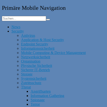
Primäre Mobile Navigation
News
Security
Antivirus
Application & Host Security
Endpoint Security
Informationssicherheit
Mobile Computing & Device Management
Netzwerksicherheit
Organisation
Physische Sicherheit
Sicherer IT-Betrieb
Storage
Systemsicherheit
Zutrittsschutz
Threat
Angriffsarten
Information Gathering
Spionage
Terror