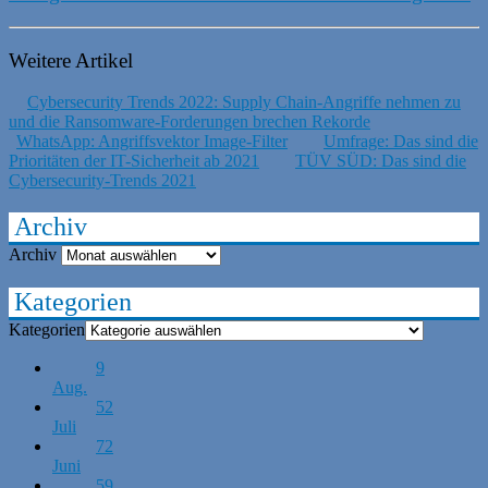
Weitere Artikel
Cybersecurity Trends 2022: Supply Chain-Angriffe nehmen zu
und die Ransomware-Forderungen brechen Rekorde
WhatsApp: Angriffsvektor Image-Filter
Umfrage: Das sind die
Prioritäten der IT-Sicherheit ab 2021
TÜV SÜD: Das sind die
Cybersecurity-Trends 2021
Archiv
Archiv
Kategorien
Kategorien
9
Aug.
52
Juli
72
Juni
59