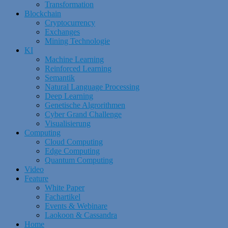
Transformation
Blockchain
Cryptocurrency
Exchanges
Mining Technologie
KI
Machine Learning
Reinforced Learning
Semantik
Natural Language Processing
Deep Learning
Genetische Algrorithmen
Cyber Grand Challenge
Visualisierung
Computing
Cloud Computing
Edge Computing
Quantum Computing
Video
Feature
White Paper
Fachartikel
Events & Webinare
Laokoon & Cassandra
Home