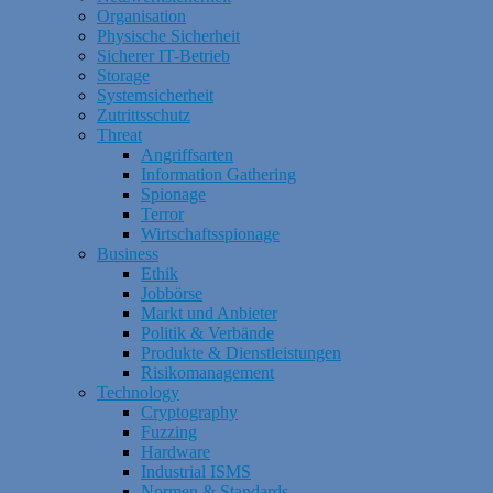
Organisation
Physische Sicherheit
Sicherer IT-Betrieb
Storage
Systemsicherheit
Zutrittsschutz
Threat
Angriffsarten
Information Gathering
Spionage
Terror
Wirtschaftsspionage
Business
Ethik
Jobbörse
Markt und Anbieter
Politik & Verbände
Produkte & Dienstleistungen
Risikomanagement
Technology
Cryptography
Fuzzing
Hardware
Industrial ISMS
Normen & Standards