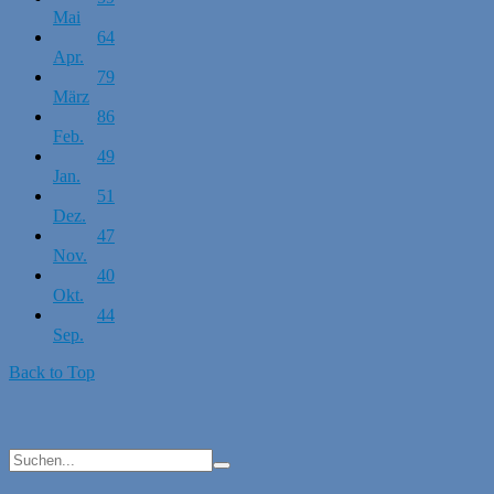
Mai
64
Apr.
79
März
86
Feb.
49
Jan.
51
Dez.
47
Nov.
40
Okt.
44
Sep.
Back to Top