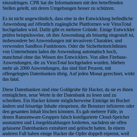
einzudringen. CPR hat die Informationen mit den betreffenden
Stellen geteilt, um deren Umgebungen besser zu schützen.
Es ist nicht ungewöhnlich, dass eine in der Entwicklung befindliche
Anwendung auf öffentlich zugängliche Plattformen wie VirusTotal
hochgeladen wird. Dafür gibt es mehrere Gründe. Einige Entwickler
prüfen beispielsweise, ob ihre Anwendung als bösartig eingestuft ist,
insbesondere bei Anwendungen mit invasivem Charakter, und
verwenden Sandbox-Funktionen. Oder die Sicherheitsrichtlinien
von Unternehmen laden die Anwendung automatisch hoch,
manchmal ohne das Wissen des Entwicklers. Von allen Firebase-
Anwendungen, die zu VirusTotal hochgeladen wurden, blieben
mehr als 2000 Anwendungen, das sind fünf Prozent, mit
offengelegten Datenbanken übrig. Auf jeden Monat gerechnet, wirkt
das fatal.
Diese Datenbanken sind eine Goldgrube für Hacker, da sie es ihnen
ermöglichen, neue Werte in der Datenbank zu lesen und zu
schreiben. Ein Hacker könnte möglicherweise Einträge im Bucket
ändern und bösartige Inhalte einspeisen, die Benutzer infizieren oder
den gesamten Inhalt löschen könnten. Es gab mehrere Fälle, in
denen Ransomware-Gruppen falsch konfigurierte Cloud-Speicher
ausnutzten und Lösegeldzahlungen forderten, nachdem sie offen
gelassene Datenbanken extrahiert und gelöscht hatten. In einem
anderen Fall haben einige Hacker die Opfer doppelt erpresst, weil