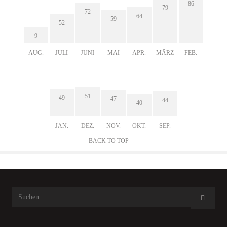
86
79
72
64
59
52
9
AUG.
JULI
JUNI
MAI
APR.
MÄRZ
FEB.
51
49
47
44
40
JAN.
DEZ.
NOV.
OKT.
SEP.
BACK TO TOP