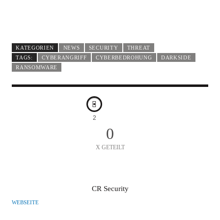
KATEGORIEN
NEWS
SECURITY
THREAT
TAGS:
CYBERANGRIFF
CYBERBEDROHUNG
DARKSIDE
RANSOMWARE
2
0
X GETEILT
A
CR Security
U
WEBSEITE
T