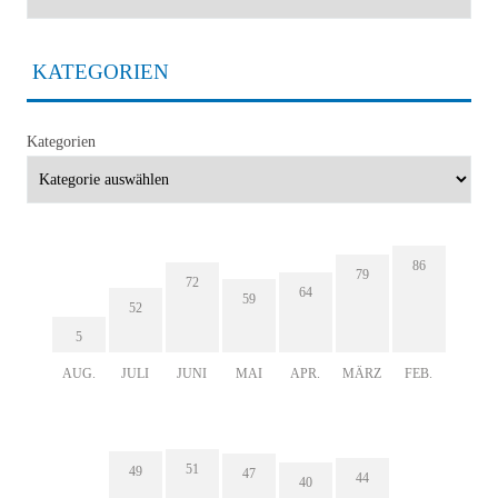
KATEGORIEN
Kategorien
86
79
72
64
59
52
5
AUG.
JULI
JUNI
MAI
APR.
MÄRZ
FEB.
51
49
47
44
40