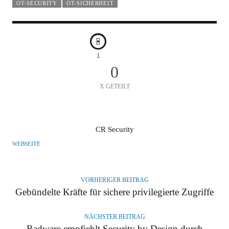
OT-SECURITY
OT-SICHERHEIT
1
0
X GETEILT
A
CR Security
U
WEBSEITE
T
O
R
VORHERIGER BEITRAG
Gebündelte Kräfte für sichere privilegierte Zugriffe
NÄCHSTER BEITRAG
Radware empfiehlt Security by Design durch