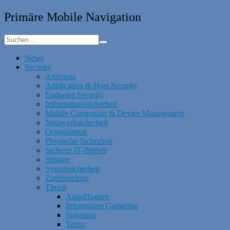
Primäre Mobile Navigation
News
Security
Antivirus
Application & Host Security
Endpoint Security
Informationssicherheit
Mobile Computing & Device Management
Netzwerksicherheit
Organisation
Physische Sicherheit
Sicherer IT-Betrieb
Storage
Systemsicherheit
Zutrittsschutz
Threat
Angriffsarten
Information Gathering
Spionage
Terror