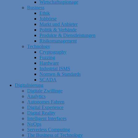
Wirtschaftsspionage
Business
Ethik
Jobbörse
Markt und Anbieter
Politik & Verbände
Produkte & Dienstleistungen
Risikomanagement
Technology
Cryptography
Fuzzing
Hardware
Industrial ISMS
Normen & Standards
SCADA
Digitalisierung
Digitale Zwillinge
Analytics
Autonomes Fahren
Digital Experience
Digital Reality
Intelligent Interfaces
NoOps
Serverless Computing
The Business of Technology