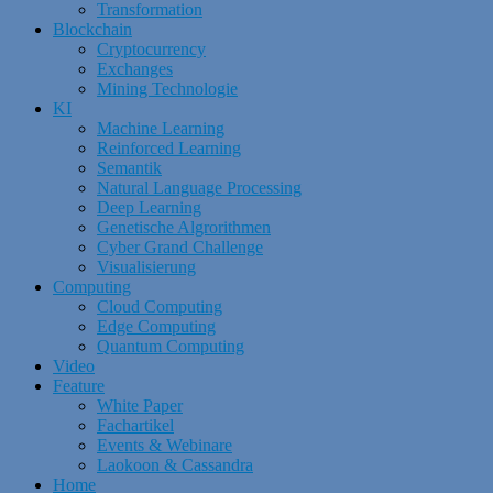
Transformation
Blockchain
Cryptocurrency
Exchanges
Mining Technologie
KI
Machine Learning
Reinforced Learning
Semantik
Natural Language Processing
Deep Learning
Genetische Algrorithmen
Cyber Grand Challenge
Visualisierung
Computing
Cloud Computing
Edge Computing
Quantum Computing
Video
Feature
White Paper
Fachartikel
Events & Webinare
Laokoon & Cassandra
Home