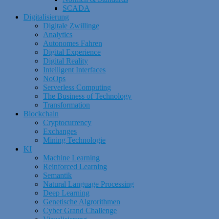
SCADA
Digitalisierung
Digitale Zwillinge
Analytics
Autonomes Fahren
Digital Experience
Digital Reality
Intelligent Interfaces
NoOps
Serverless Computing
The Business of Technology
Transformation
Blockchain
Cryptocurrency
Exchanges
Mining Technologie
KI
Machine Learning
Reinforced Learning
Semantik
Natural Language Processing
Deep Learning
Genetische Algrorithmen
Cyber Grand Challenge