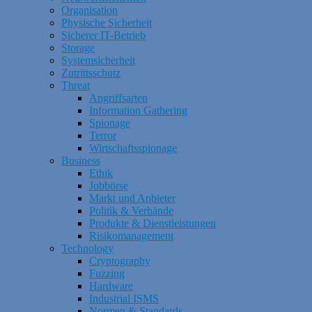
Organisation
Physische Sicherheit
Sicherer IT-Betrieb
Storage
Systemsicherheit
Zutrittsschutz
Threat
Angriffsarten
Information Gathering
Spionage
Terror
Wirtschaftsspionage
Business
Ethik
Jobbörse
Markt und Anbieter
Politik & Verbände
Produkte & Dienstleistungen
Risikomanagement
Technology
Cryptography
Fuzzing
Hardware
Industrial ISMS
Normen & Standards