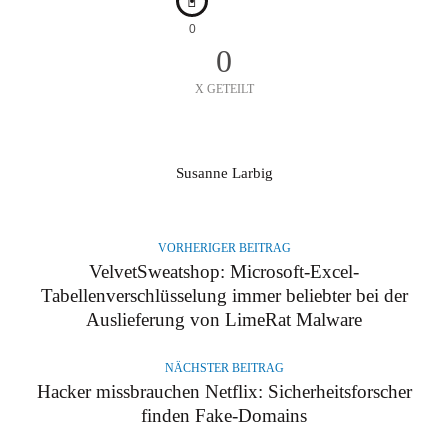
0
0
X GETEILT
A
Susanne Larbig
U
T
O
VORHERIGER BEITRAG
R
VelvetSweatshop: Microsoft-Excel-
Tabellenverschlüsselung immer beliebter bei der
Auslieferung von LimeRat Malware
NÄCHSTER BEITRAG
Hacker missbrauchen Netflix: Sicherheitsforscher
finden Fake-Domains