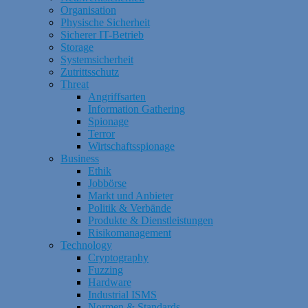
Organisation
Physische Sicherheit
Sicherer IT-Betrieb
Storage
Systemsicherheit
Zutrittsschutz
Threat
Angriffsarten
Information Gathering
Spionage
Terror
Wirtschaftsspionage
Business
Ethik
Jobbörse
Markt und Anbieter
Politik & Verbände
Produkte & Dienstleistungen
Risikomanagement
Technology
Cryptography
Fuzzing
Hardware
Industrial ISMS
Normen & Standards