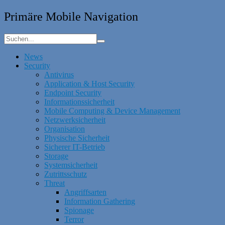
Primäre Mobile Navigation
News
Security
Antivirus
Application & Host Security
Endpoint Security
Informationssicherheit
Mobile Computing & Device Management
Netzwerksicherheit
Organisation
Physische Sicherheit
Sicherer IT-Betrieb
Storage
Systemsicherheit
Zutrittsschutz
Threat
Angriffsarten
Information Gathering
Spionage
Terror