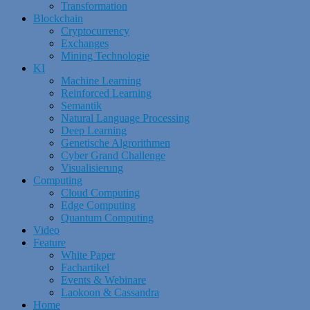
Transformation
Blockchain
Cryptocurrency
Exchanges
Mining Technologie
KI
Machine Learning
Reinforced Learning
Semantik
Natural Language Processing
Deep Learning
Genetische Algrorithmen
Cyber Grand Challenge
Visualisierung
Computing
Cloud Computing
Edge Computing
Quantum Computing
Video
Feature
White Paper
Fachartikel
Events & Webinare
Laokoon & Cassandra
Home