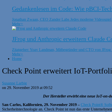
Gedankenlesen im Code: Wie pBCI-Techn
Jonathan Zwaan, CEO Zander Labs Jedes moderne Videospiel is
Mehr
+
JFrog und Anthropic erweitern Claude C
Zitatgeber: Yoav Landman, Mitbegründer und CTO von JFrog Di
Mehr
+
Home
Check Point erweitert IoT-Portfol
Susanne Larbig
on 29. November 2019 at 09:52
Der Hersteller erwirbt eine neue IoT-on-d
San Carlos, Kalifornien, 29. November 2019 –
Check Point® Softw
Sicherheitstechnologie an. Check Point ist nun das erste Unternehm