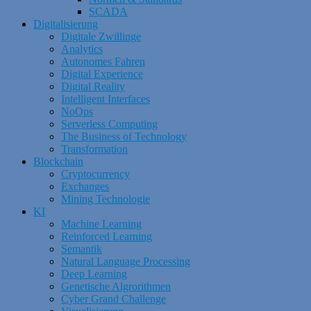
SCADA
Digitalisierung
Digitale Zwillinge
Analytics
Autonomes Fahren
Digital Experience
Digital Reality
Intelligent Interfaces
NoOps
Serverless Computing
The Business of Technology
Transformation
Blockchain
Cryptocurrency
Exchanges
Mining Technologie
KI
Machine Learning
Reinforced Learning
Semantik
Natural Language Processing
Deep Learning
Genetische Algrorithmen
Cyber Grand Challenge