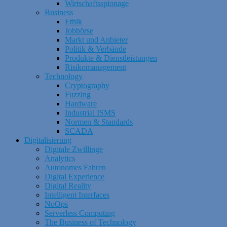
Wirtschaftsspionage
Business
Ethik
Jobbörse
Markt und Anbieter
Politik & Verbände
Produkte & Dienstleistungen
Risikomanagement
Technology
Cryptography
Fuzzing
Hardware
Industrial ISMS
Normen & Standards
SCADA
Digitalisierung
Digitale Zwillinge
Analytics
Autonomes Fahren
Digital Experience
Digital Reality
Intelligent Interfaces
NoOps
Serverless Computing
The Business of Technology