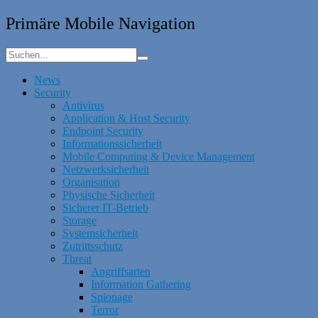
Primäre Mobile Navigation
News
Security
Antivirus
Application & Host Security
Endpoint Security
Informationssicherheit
Mobile Computing & Device Management
Netzwerksicherheit
Organisation
Physische Sicherheit
Sicherer IT-Betrieb
Storage
Systemsicherheit
Zutrittsschutz
Threat
Angriffsarten
Information Gathering
Spionage
Terror