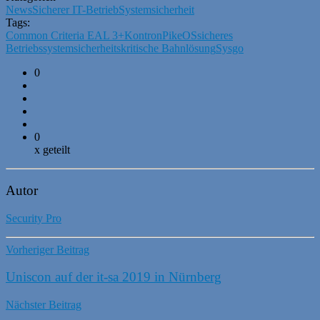
News
Sicherer IT-Betrieb
Systemsicherheit
Tags:
Common Criteria EAL 3+
Kontron
PikeOS
sicheres
Betriebssystem
sicherheitskritische Bahnlösung
Sysgo
0
0
x geteilt
Autor
Security Pro
Vorheriger Beitrag
Uniscon auf der it-sa 2019 in Nürnberg
Nächster Beitrag