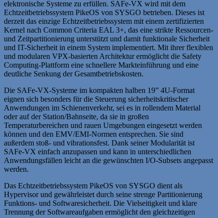
elektronische Systeme zu erfüllen. SAFe-VX wird mit dem
Echtzeitbetriebssystem PikeOS von SYSGO betrieben. Dieses ist
derzeit das einzige Echtzeitbetriebssystem mit einem zertifizierten
Kernel nach Common Criteria EAL 3+, das eine strikte Ressourcen-
und Zeitpartitionierung unterstützt und damit funktionale Sicherheit
und IT-Sicherheit in einem System implementiert. Mit ihrer flexiblen
und modularen VPX-basierten Architektur ermöglicht die Safety
Computing-Plattform eine schnellere Markteinführung und eine
deutliche Senkung der Gesamtbetriebskosten.
Die SAFe-VX-Systeme im kompakten halben 19” 4U-Format
eignen sich besonders für die Steuerung sicherheitskritischer
Anwendungen im Schienenverkehr, sei es in rollendem Material
oder auf der Station/Bahnseite, da sie in großen
Temperaturbereichen und rauen Umgebungen eingesetzt werden
können und den EMV/EMI-Normen entsprechen. Sie sind
außerdem stoß- und vibrationsfest. Dank seiner Modularität ist
SAFe-VX einfach anzupassen und kann in unterschiedlichen
Anwendungsfällen leicht an die gewünschten I/O-Subsets angepasst
werden.
Das Echtzeitbetriebssystem PikeOS von SYSGO dient als
Hypervisor und gewährleistet durch seine strenge Partitionierung
Funktions- und Softwaresicherheit. Die Vielseitigkeit und klare
Trennung der Softwareaufgaben ermöglicht den gleichzeitigen