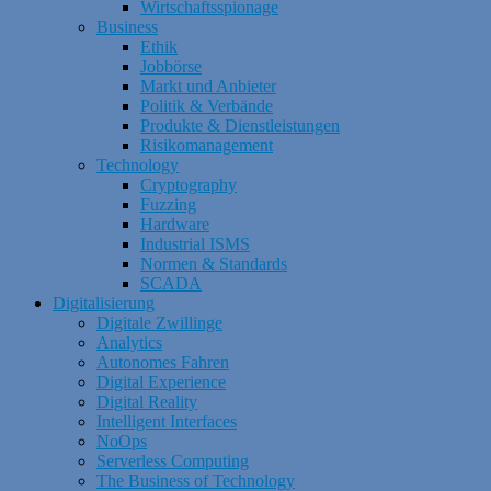
Wirtschaftsspionage
Business
Ethik
Jobbörse
Markt und Anbieter
Politik & Verbände
Produkte & Dienstleistungen
Risikomanagement
Technology
Cryptography
Fuzzing
Hardware
Industrial ISMS
Normen & Standards
SCADA
Digitalisierung
Digitale Zwillinge
Analytics
Autonomes Fahren
Digital Experience
Digital Reality
Intelligent Interfaces
NoOps
Serverless Computing
The Business of Technology