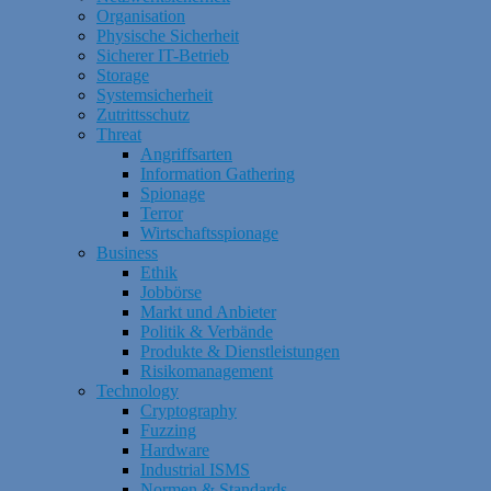
Organisation
Physische Sicherheit
Sicherer IT-Betrieb
Storage
Systemsicherheit
Zutrittsschutz
Threat
Angriffsarten
Information Gathering
Spionage
Terror
Wirtschaftsspionage
Business
Ethik
Jobbörse
Markt und Anbieter
Politik & Verbände
Produkte & Dienstleistungen
Risikomanagement
Technology
Cryptography
Fuzzing
Hardware
Industrial ISMS
Normen & Standards