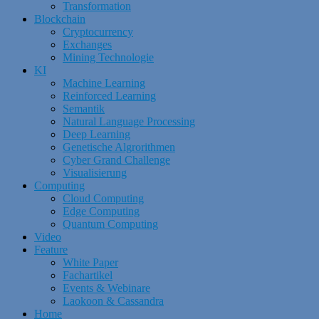
Transformation
Blockchain
Cryptocurrency
Exchanges
Mining Technologie
KI
Machine Learning
Reinforced Learning
Semantik
Natural Language Processing
Deep Learning
Genetische Algrorithmen
Cyber Grand Challenge
Visualisierung
Computing
Cloud Computing
Edge Computing
Quantum Computing
Video
Feature
White Paper
Fachartikel
Events & Webinare
Laokoon & Cassandra
Home