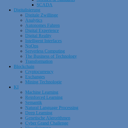
SCADA
Digitalisierung
Digitale Zwillinge
Analytics
Autonomes Fahren
Digital Experience
Digital Reality
Intelligent Interfaces
NoOps
Serverless Computing
The Business of Technology
Transformation
Blockchain
Cryptocurrency
Exchanges
Mining Technologie
KI
Machine Learning
Reinforced Learning
Semantik
Natural Language Processing
Deep Learning
Genetische Algrorithmen
Cyber Grand Challenge