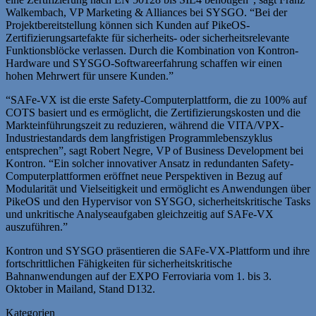
Walkembach, VP Marketing & Alliances bei SYSGO. “Bei der
Projektbereitstellung können sich Kunden auf PikeOS-
Zertifizierungsartefakte für sicherheits- oder sicherheitsrelevante
Funktionsblöcke verlassen. Durch die Kombination von Kontron-
Hardware und SYSGO-Softwareerfahrung schaffen wir einen
hohen Mehrwert für unsere Kunden.”
“SAFe-VX ist die erste Safety-Computerplattform, die zu 100% auf
COTS basiert und es ermöglicht, die Zertifizierungskosten und die
Markteinführungszeit zu reduzieren, während die VITA/VPX-
Industriestandards dem langfristigen Programmlebenszyklus
entsprechen”, sagt Robert Negre, VP of Business Development bei
Kontron. “Ein solcher innovativer Ansatz in redundanten Safety-
Computerplattformen eröffnet neue Perspektiven in Bezug auf
Modularität und Vielseitigkeit und ermöglicht es Anwendungen über
PikeOS und den Hypervisor von SYSGO, sicherheitskritische Tasks
und unkritische Analyseaufgaben gleichzeitig auf SAFe-VX
auszuführen.”
Kontron und SYSGO präsentieren die SAFe-VX-Plattform und ihre
fortschrittlichen Fähigkeiten für sicherheitskritische
Bahnanwendungen auf der EXPO Ferroviaria vom 1. bis 3.
Oktober in Mailand, Stand D132.
Kategorien