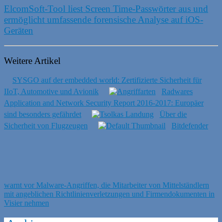
ElcomSoft-Tool liest Screen Time-Passwörter aus und
ermöglicht umfassende forensische Analyse auf iOS-
Geräten
Weitere Artikel
SYSGO auf der embedded world: Zertifizierte Sicherheit für
IIoT, Automotive und Avionik
Radwares
Application and Network Security Report 2016-2017: Europäer
sind besonders gefährdet
Über die
Sicherheit von Flugzeugen
Bitdefender
warnt vor Malware-Angriffen, die Mitarbeiter von Mittelständlern
mit angeblichen Richtlinienverletzungen und Firmendokumenten in
Visier nehmen