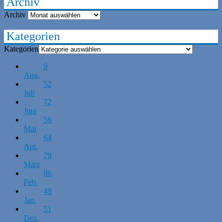
Archiv
Archiv
Kategorien
Kategorien
9
Aug.
52
Juli
72
Juni
59
Mai
64
Apr.
79
März
86
Feb.
49
Jan.
51
Dez.