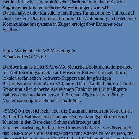
Betrieb kritischer und unkritischer Partitionen in einem System.
Zugbetreiber können mehrere Anwendungen, wie z.B.
Datenanalyse oder künstliche Intelligenz für autonomes Fahren, auf
einer einzigen Plattform durchführen. Die Anbindung an bestehende
Kommunikationssysteme in Zügen erfolgt über Ethernet oder
Feldbus.
Franz Walkembach, VP Marketing &
Alliances bei SYSGO
Darüber hinaus bietet SAFe-VX Sicherheitsdokumentationspakete
für Zertifizierungsprojekte auf Basis der Entwicklungsplattform,
lokalen technischen Software-Support und langfristigen
Produktsupport von bis zu 30 Jahren. Damit ist die Plattform für die
Steuerung aller sicherheitsrelevanten Funktionen für intelligente
Bahnsysteme geeignet, sowohl für neue Züge als auch für die
Modernisierung bestehender Zugflotten.
“SYSGO freut sich sehr über die Zusammenarbeit mit Kontron als
Partner für Bahnsysteme. Die neue Entwicklungsplattform wird
Kunden in den Bereichen Schienenfahrzeuge und
Streckenausrüstung helfen, ihre Time-to-Market zu verkürzen und
das Risiko sowie die Betriebskosten für Systeme zu reduzieren, die
eine Zertifizierung nach EN 50128 bis SIL4 benötigen”, sagt Franz