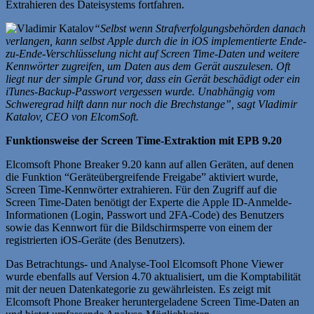
Extrahieren des Dateisystems fortfahren.
“Selbst wenn Strafverfolgungsbehörden danach
verlangen, kann selbst Apple durch die in iOS implementierte Ende-
zu-Ende-Verschlüsselung nicht auf Screen Time-Daten und weitere
Kennwörter zugreifen, um Daten aus dem Gerät auszulesen. Oft
liegt nur der simple Grund vor, dass ein Gerät beschädigt oder ein
iTunes-Backup-Passwort vergessen wurde. Unabhängig vom
Schweregrad hilft dann nur noch die Brechstange”, sagt Vladimir
Katalov, CEO von ElcomSoft.
Funktionsweise der Screen Time-Extraktion mit EPB 9.20
Elcomsoft Phone Breaker 9.20 kann auf allen Geräten, auf denen
die Funktion “Geräteübergreifende Freigabe” aktiviert wurde,
Screen Time-Kennwörter extrahieren. Für den Zugriff auf die
Screen Time-Daten benötigt der Experte die Apple ID-Anmelde-
Informationen (Login, Passwort und 2FA-Code) des Benutzers
sowie das Kennwort für die Bildschirmsperre von einem der
registrierten iOS-Geräte (des Benutzers).
Das Betrachtungs- und Analyse-Tool Elcomsoft Phone Viewer
wurde ebenfalls auf Version 4.70 aktualisiert, um die Komptabilität
mit der neuen Datenkategorie zu gewährleisten. Es zeigt mit
Elcomsoft Phone Breaker heruntergeladene Screen Time-Daten an