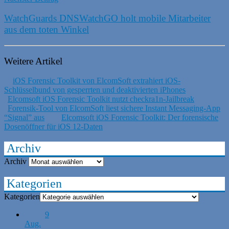
WatchGuards DNSWatchGO holt mobile Mitarbeiter
aus dem toten Winkel
Weitere Artikel
iOS Forensic Toolkit von ElcomSoft extrahiert iOS-
Schlüsselbund von gesperrten und deaktivierten iPhones
Elcomsoft iOS Forensic Toolkit nutzt checkra1n-Jailbreak
Forensik-Tool von ElcomSoft liest sichere Instant Messaging-App
“Signal” aus
Elcomsoft iOS Forensic Toolkit: Der forensische
Dosenöffner für iOS 12-Daten
Archiv
Archiv
Kategorien
Kategorien
9
Aug.