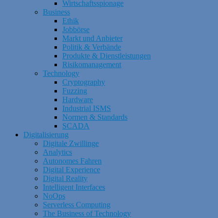
Wirtschaftsspionage
Business
Ethik
Jobbörse
Markt und Anbieter
Politik & Verbände
Produkte & Dienstleistungen
Risikomanagement
Technology
Cryptography
Fuzzing
Hardware
Industrial ISMS
Normen & Standards
SCADA
Digitalisierung
Digitale Zwillinge
Analytics
Autonomes Fahren
Digital Experience
Digital Reality
Intelligent Interfaces
NoOps
Serverless Computing
The Business of Technology