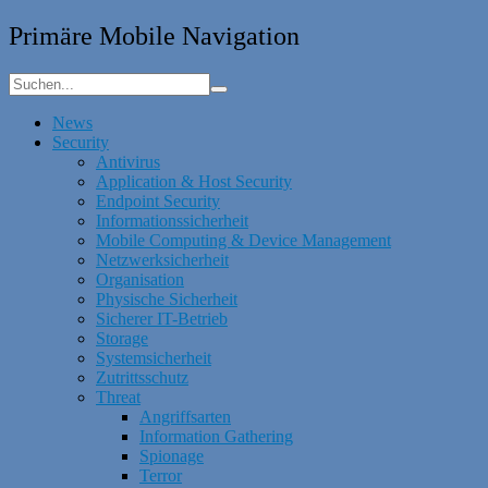
Primäre Mobile Navigation
News
Security
Antivirus
Application & Host Security
Endpoint Security
Informationssicherheit
Mobile Computing & Device Management
Netzwerksicherheit
Organisation
Physische Sicherheit
Sicherer IT-Betrieb
Storage
Systemsicherheit
Zutrittsschutz
Threat
Angriffsarten
Information Gathering
Spionage
Terror