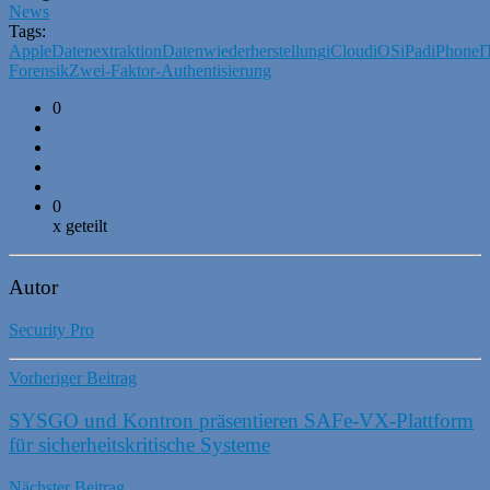
News
Tags:
Apple
Datenextraktion
Datenwiederherstellung
iCloud
iOS
iPad
iPhone
I
Forensik
Zwei-Faktor-Authentisierung
0
0
x geteilt
Autor
Security Pro
Vorheriger Beitrag
SYSGO und Kontron präsentieren SAFe-VX-Plattform
für sicherheitskritische Systeme
Nächster Beitrag