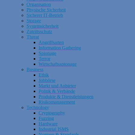
Organisation
Physische Sicherheit
Sicherer IT-Betrieb
Storage
Systemsicherheit
Zutrittsschutz
Threat
Angriffsarten
Information Gathering
Spionage
Terror
Wirtschaftsspionage
Business
Ethik
Jobbörse
Markt und Anbieter
Politik & Verbände
Produkte & Dienstleistungen
Risikomanagement
Technology
Cryptography
Fuzzing
Hardware
Industrial ISMS
Normen & Standards