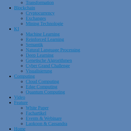
Transformation
Blockchain
Cryptocurrency
Exchanges
Mining Technologie
KI
Machine Learning
Reinforced Learning
Semantik
Natural Language Processing
Deep Learning
Genetische Algrorithmen
Cyber Grand Challenge
Visualisierung
Computing
Cloud Computing
Edge Computing
Quantum Computing
Video
Feature
White Paper
Fachartikel
Events & Webinare
Laokoon & Cassandra
Home