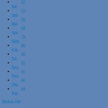
52
Juli
72
Juni
59
Mai
64
Apr.
79
März
86
Feb.
49
Jan.
51
Dez.
47
Nov.
40
Okt.
44
Sep.
Back to Top