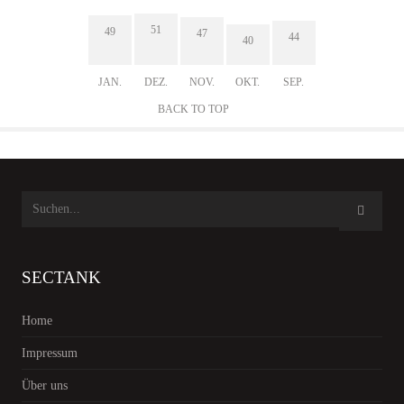
51
49
47
44
40
JAN.
DEZ.
NOV.
OKT.
SEP.
BACK TO TOP
SECTANK
Home
Impressum
Über uns