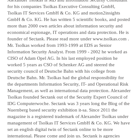
T
for his companies Tsolkas Executive Consulting GmbH,
Tsolkas IT Services GmbH & Co. KG and motion2insights
O
GmbH & Co. KG. He has written 5 scientific books, and posted
R
more than 2000 own articles about information security and
economical espionage, IT operations and data protection. He is
founder of Sectank. Please read more under www.tsolkas.com .
Mr. Tsolkas worked from 1993-1999 at EDS as Senior
Information Security Analyst. From 1999 - 2002 he worked as
CISO of Adam Opel AG. In his last employed position he
worked 5 years as CSO of Schenker AG and steered the
security council of Deutsche Bahn with his college from
Deutsche Bahn. Mr. Tsolkas had the global responsibility for
the departments Information Security, IT- and Operational Risk
Management, as well as international data protection. Alexander
Tsolkas founded Sectank out of the Security Expert Council of
IDG Computerwoche. Sectank was 3 years long the Blog of the
Nuernberg based security exhibition it-sa. Since 2011 the
magazine is a registered trademark of Alexander Tsolkas under
management of Tsolkas IT Services GmbH & Co. KG. We have
set an english digital twin of Sectank online to be more
international. Please come and join us. Sectank is agencies