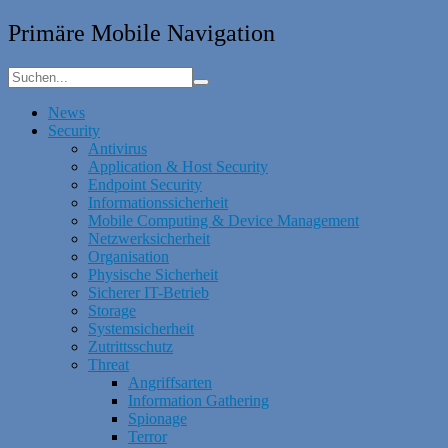
Primäre Mobile Navigation
News
Security
Antivirus
Application & Host Security
Endpoint Security
Informationssicherheit
Mobile Computing & Device Management
Netzwerksicherheit
Organisation
Physische Sicherheit
Sicherer IT-Betrieb
Storage
Systemsicherheit
Zutrittsschutz
Threat
Angriffsarten
Information Gathering
Spionage
Terror