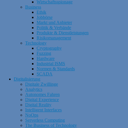
Wirtschaftsspionage
Business
Ethik
Jobbörse
Markt und Anbieter
Politik & Verbände
Produkte & Dienstleistungen
Risikomanagement
Technology
Cryptography
Fuzzing
Hardware
Industrial ISMS
Normen & Standards
SCADA
Digitalisierung
Digitale Zwillinge
Analytics
Autonomes Fahren
Digital Experience
Digital Reality
Intelligent Interfaces
NoOps
Serverless Computing
The Business of Technology