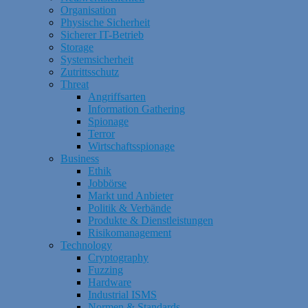
Organisation
Physische Sicherheit
Sicherer IT-Betrieb
Storage
Systemsicherheit
Zutrittsschutz
Threat
Angriffsarten
Information Gathering
Spionage
Terror
Wirtschaftsspionage
Business
Ethik
Jobbörse
Markt und Anbieter
Politik & Verbände
Produkte & Dienstleistungen
Risikomanagement
Technology
Cryptography
Fuzzing
Hardware
Industrial ISMS
Normen & Standards