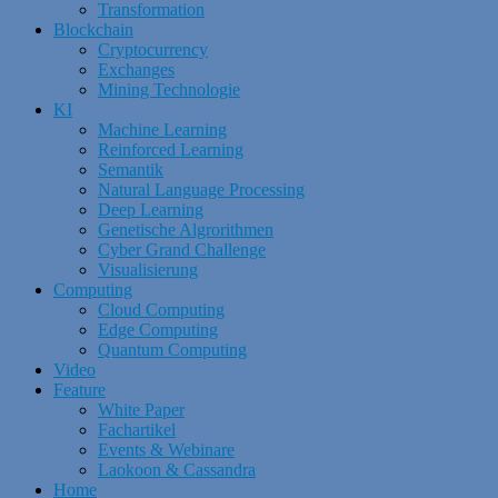
Transformation
Blockchain
Cryptocurrency
Exchanges
Mining Technologie
KI
Machine Learning
Reinforced Learning
Semantik
Natural Language Processing
Deep Learning
Genetische Algrorithmen
Cyber Grand Challenge
Visualisierung
Computing
Cloud Computing
Edge Computing
Quantum Computing
Video
Feature
White Paper
Fachartikel
Events & Webinare
Laokoon & Cassandra
Home