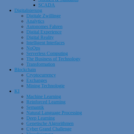
SCADA
Digitalisierung
Digitale Zwillinge
Analytics
Autonomes Fahren
Digital Experience
Digital Reality
Intelligent Interfaces
NoOps
Serverless Computing
The Business of Technology
Transformation
Blockchain
Cryptocurrency
Exchanges
Mining Technologie
KI
Machine Learning
Reinforced Learning
Semantik
Natural Language Processing
Deep Learning
Genetische Algrorithmen
Cyber Grand Challenge