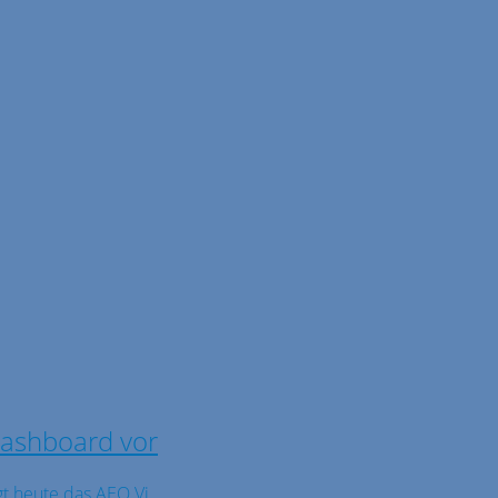
 Dashboard vor
t heute das AEO Vi ...