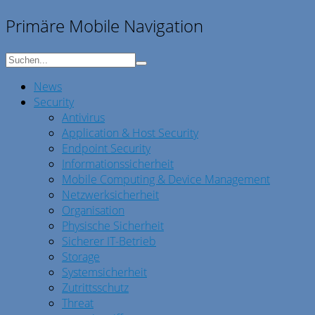
Primäre Mobile Navigation
News
Security
Antivirus
Application & Host Security
Endpoint Security
Informationssicherheit
Mobile Computing & Device Management
Netzwerksicherheit
Organisation
Physische Sicherheit
Sicherer IT-Betrieb
Storage
Systemsicherheit
Zutrittsschutz
Threat