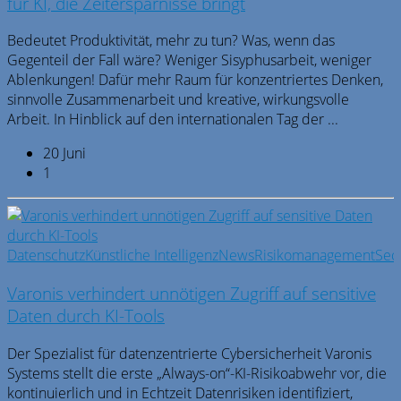
für KI, die Zeitersparnisse bringt
Bedeutet Produktivität, mehr zu tun? Was, wenn das
Gegenteil der Fall wäre? Weniger Sisyphusarbeit, weniger
Ablenkungen! Dafür mehr Raum für konzentriertes Denken,
sinnvolle Zusammenarbeit und kreative, wirkungsvolle
Arbeit. In Hinblick auf den internationalen Tag der ...
20 Juni
1
Datenschutz
Künstliche Intelligenz
News
Risikomanagement
Secu
Varonis verhindert unnötigen Zugriff auf sensitive
Daten durch KI-Tools
Der Spezialist für datenzentrierte Cybersicherheit Varonis
Systems stellt die erste „Always-on“-KI-Risikoabwehr vor, die
kontinuierlich und in Echtzeit Datenrisiken identifiziert,