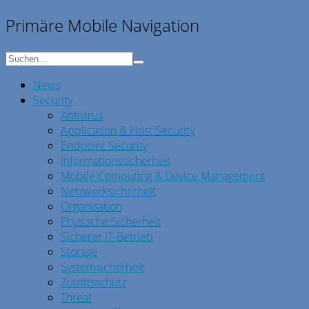
Primäre Mobile Navigation
News
Security
Antivirus
Application & Host Security
Endpoint Security
Informationssicherheit
Mobile Computing & Device Management
Netzwerksicherheit
Organisation
Physische Sicherheit
Sicherer IT-Betrieb
Storage
Systemsicherheit
Zutrittsschutz
Threat