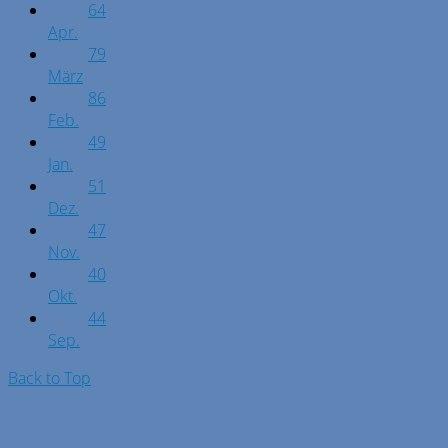
64
Apr.
79
März
86
Feb.
49
Jan.
51
Dez.
47
Nov.
40
Okt.
44
Sep.
Back to Top