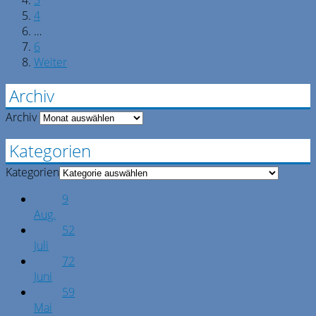
4
…
6
Weiter
Archiv
Archiv
Kategorien
Kategorien
9
Aug.
52
Juli
72
Juni
59
Mai