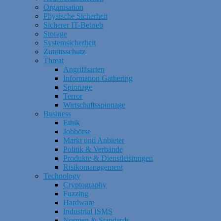
Organisation
Physische Sicherheit
Sicherer IT-Betrieb
Storage
Systemsicherheit
Zutrittsschutz
Threat
Angriffsarten
Information Gathering
Spionage
Terror
Wirtschaftsspionage
Business
Ethik
Jobbörse
Markt und Anbieter
Politik & Verbände
Produkte & Dienstleistungen
Risikomanagement
Technology
Cryptography
Fuzzing
Hardware
Industrial ISMS
Normen & Standards