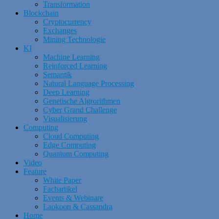
Transformation
Blockchain
Cryptocurrency
Exchanges
Mining Technologie
KI
Machine Learning
Reinforced Learning
Semantik
Natural Language Processing
Deep Learning
Genetische Algrorithmen
Cyber Grand Challenge
Visualisierung
Computing
Cloud Computing
Edge Computing
Quantum Computing
Video
Feature
White Paper
Fachartikel
Events & Webinare
Laokoon & Cassandra
Home