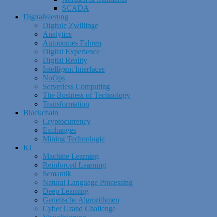
SCADA
Digitalisierung
Digitale Zwillinge
Analytics
Autonomes Fahren
Digital Experience
Digital Reality
Intelligent Interfaces
NoOps
Serverless Computing
The Business of Technology
Transformation
Blockchain
Cryptocurrency
Exchanges
Mining Technologie
KI
Machine Learning
Reinforced Learning
Semantik
Natural Language Processing
Deep Learning
Genetische Algrorithmen
Cyber Grand Challenge