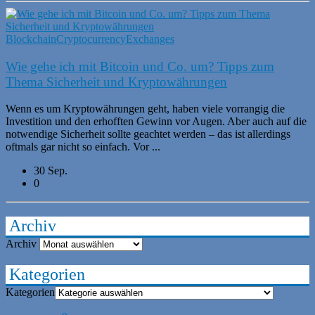
Blockchain
Cryptocurrency
Exchanges
Wie gehe ich mit Bitcoin und Co. um? Tipps zum
Thema Sicherheit und Kryptowährungen
Wenn es um Kryptowährungen geht, haben viele vorrangig die
Investition und den erhofften Gewinn vor Augen. Aber auch auf die
notwendige Sicherheit sollte geachtet werden – das ist allerdings
oftmals gar nicht so einfach. Vor ...
30 Sep.
0
Archiv
Archiv
Kategorien
Kategorien