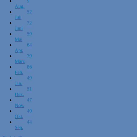
9
Aug.
52
Juli
72
Juni
59
Mai
64
Apr.
79
März
86
Feb.
49
Jan.
51
Dez.
47
Nov.
40
Okt.
44
Sep.