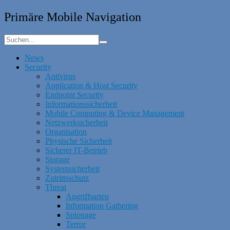
Primäre Mobile Navigation
News
Security
Antivirus
Application & Host Security
Endpoint Security
Informationssicherheit
Mobile Computing & Device Management
Netzwerksicherheit
Organisation
Physische Sicherheit
Sicherer IT-Betrieb
Storage
Systemsicherheit
Zutrittsschutz
Threat
Angriffsarten
Information Gathering
Spionage
Terror