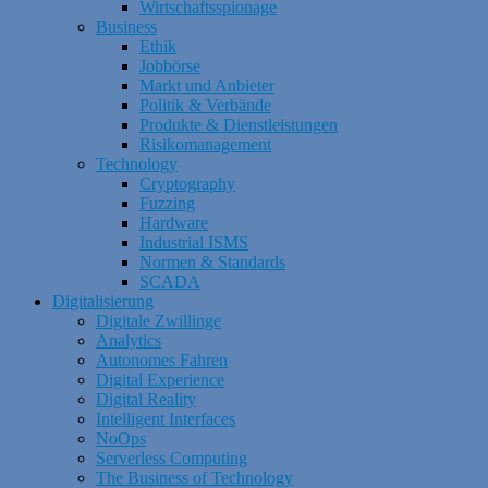
Wirtschaftsspionage
Business
Ethik
Jobbörse
Markt und Anbieter
Politik & Verbände
Produkte & Dienstleistungen
Risikomanagement
Technology
Cryptography
Fuzzing
Hardware
Industrial ISMS
Normen & Standards
SCADA
Digitalisierung
Digitale Zwillinge
Analytics
Autonomes Fahren
Digital Experience
Digital Reality
Intelligent Interfaces
NoOps
Serverless Computing
The Business of Technology