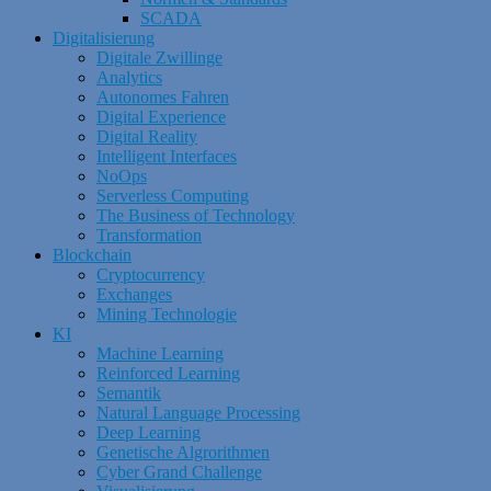
SCADA
Digitalisierung
Digitale Zwillinge
Analytics
Autonomes Fahren
Digital Experience
Digital Reality
Intelligent Interfaces
NoOps
Serverless Computing
The Business of Technology
Transformation
Blockchain
Cryptocurrency
Exchanges
Mining Technologie
KI
Machine Learning
Reinforced Learning
Semantik
Natural Language Processing
Deep Learning
Genetische Algrorithmen
Cyber Grand Challenge