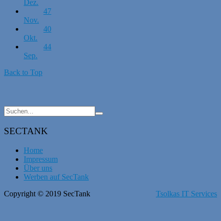
Dez.
47
Nov.
40
Okt.
44
Sep.
Back to Top
SECTANK
Home
Impressum
Über uns
Werben auf SecTank
Copyright © 2019 SecTank
Tsolkas IT Services