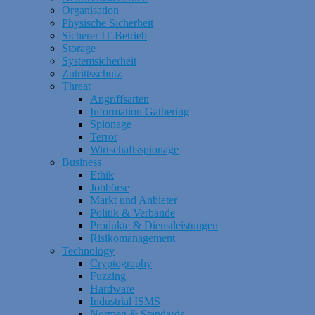
Organisation
Physische Sicherheit
Sicherer IT-Betrieb
Storage
Systemsicherheit
Zutrittsschutz
Threat
Angriffsarten
Information Gathering
Spionage
Terror
Wirtschaftsspionage
Business
Ethik
Jobbörse
Markt und Anbieter
Politik & Verbände
Produkte & Dienstleistungen
Risikomanagement
Technology
Cryptography
Fuzzing
Hardware
Industrial ISMS
Normen & Standards