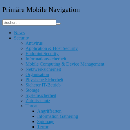
Primäre Mobile Navigation
News
Security
Antivirus
Application & Host Security
Endpoint Security
Informationssicherheit
Mobile Computing & Device Management
Netzwerksicherheit
Organisation
Physische Sicherheit
Sicherer IT-Betrieb
Storage
Systemsicherheit
Zutrittsschutz
Threat
Angriffsarten
Information Gathering
Spionage
Terror