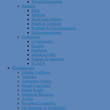
Wirtschaftsspionage
Business
Ethik
Jobbörse
Markt und Anbieter
Politik & Verbände
Produkte & Dienstleistungen
Risikomanagement
Technology
Cryptography
Fuzzing
Hardware
Industrial ISMS
Normen & Standards
SCADA
Digitalisierung
Digitale Zwillinge
Analytics
Autonomes Fahren
Digital Experience
Digital Reality
Intelligent Interfaces
NoOps
Serverless Computing
The Business of Technology