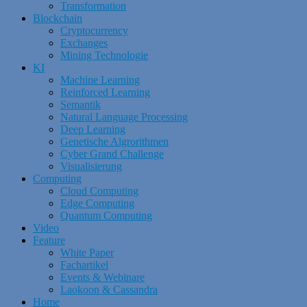
Transformation
Blockchain
Cryptocurrency
Exchanges
Mining Technologie
KI
Machine Learning
Reinforced Learning
Semantik
Natural Language Processing
Deep Learning
Genetische Algrorithmen
Cyber Grand Challenge
Visualisierung
Computing
Cloud Computing
Edge Computing
Quantum Computing
Video
Feature
White Paper
Fachartikel
Events & Webinare
Laokoon & Cassandra
Home