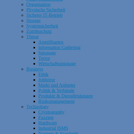
Organisation
Physische Sicherheit
Sicherer IT-Betrieb
Storage
Systemsicherheit
Zutrittsschutz
Threat
Angriffsarten
Information Gathering
Spionage
Terror
Wirtschaftsspionage
Business
Ethik
Jobbörse
Markt und Anbieter
Politik & Verbände
Produkte & Dienstleistungen
Risikomanagement
Technology
Cryptography
Fuzzing
Hardware
Industrial ISMS
Normen & Standards