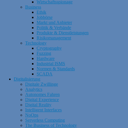
Wirtschaftsspionage
Business
Ethik
Jobbörse
Markt und Anbieter
Politik & Verbände
Produkte & Dienstleistungen
Risikomanagement
Technology
Cryptography
Fuzzing
Hardware
Industrial ISMS
Normen & Standards
SCADA
Digitalisierung
Digitale Zwillinge
Analytics
Autonomes Fahren
Digital Experience
Digital Reality
Intelligent Interfaces
NoOps
Serverless Computing
The Business of Technology