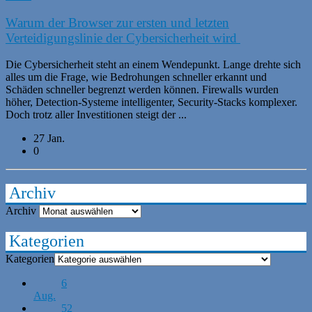
Warum der Browser zur ersten und letzten
Verteidigungslinie der Cybersicherheit wird
Die Cybersicherheit steht an einem Wendepunkt. Lange drehte sich
alles um die Frage, wie Bedrohungen schneller erkannt und
Schäden schneller begrenzt werden können. Firewalls wurden
höher, Detection-Systeme intelligenter, Security-Stacks komplexer.
Doch trotz aller Investitionen steigt der ...
27 Jan.
0
Archiv
Archiv
Kategorien
Kategorien
6
Aug.
52