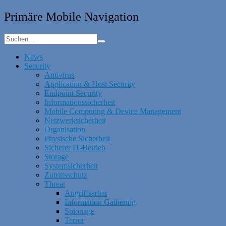
Primäre Mobile Navigation
News
Security
Antivirus
Application & Host Security
Endpoint Security
Informationssicherheit
Mobile Computing & Device Management
Netzwerksicherheit
Organisation
Physische Sicherheit
Sicherer IT-Betrieb
Storage
Systemsicherheit
Zutrittsschutz
Threat
Angriffsarten
Information Gathering
Spionage
Terror