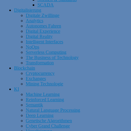
SCADA
Digitalisierung
Digitale Zwillinge
Analytics
Autonomes Fahren
Digital Experience
Digital Reality
Intelligent Interfaces
NoOps
Serverless Computing
The Business of Technology
Transformation
Blockchain
Cryptocurrency
Exchanges
Mining Technologie
KI
Machine Learning
Reinforced Learning
Semantik
Natural Language Processing
Deep Learning
Genetische Algrorithmen
Cyber Grand Challenge