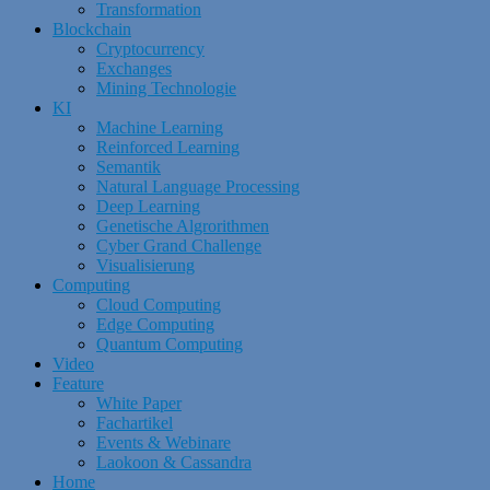
Transformation
Blockchain
Cryptocurrency
Exchanges
Mining Technologie
KI
Machine Learning
Reinforced Learning
Semantik
Natural Language Processing
Deep Learning
Genetische Algrorithmen
Cyber Grand Challenge
Visualisierung
Computing
Cloud Computing
Edge Computing
Quantum Computing
Video
Feature
White Paper
Fachartikel
Events & Webinare
Laokoon & Cassandra
Home