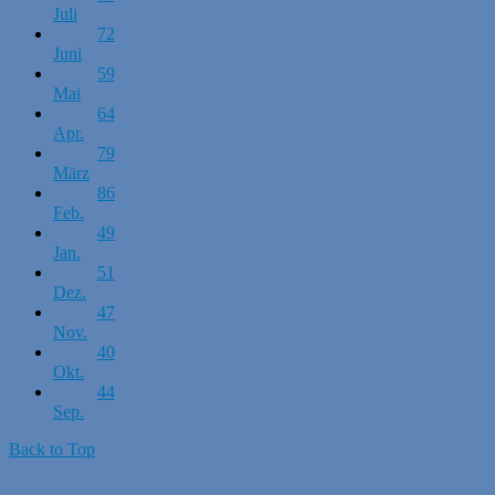
Juli
72
Juni
59
Mai
64
Apr.
79
März
86
Feb.
49
Jan.
51
Dez.
47
Nov.
40
Okt.
44
Sep.
Back to Top