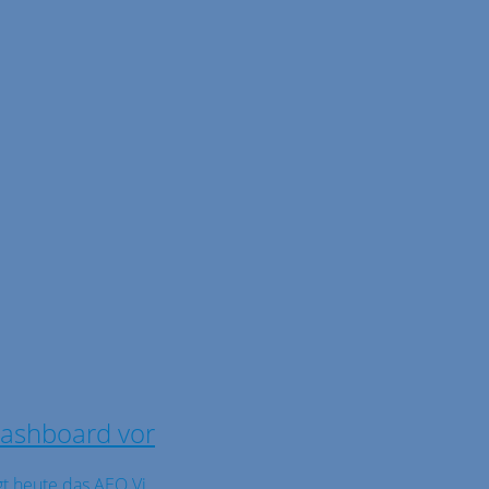
 Dashboard vor
t heute das AEO Vi ...