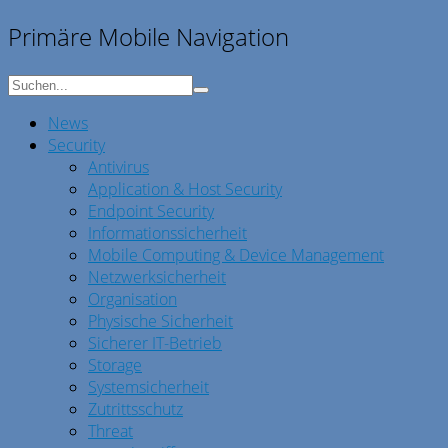
Primäre Mobile Navigation
News
Security
Antivirus
Application & Host Security
Endpoint Security
Informationssicherheit
Mobile Computing & Device Management
Netzwerksicherheit
Organisation
Physische Sicherheit
Sicherer IT-Betrieb
Storage
Systemsicherheit
Zutrittsschutz
Threat