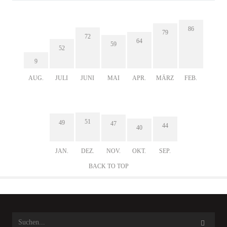
86
79
72
64
59
52
9
AUG.
JULI
JUNI
MAI
APR.
MÄRZ
FEB.
51
49
47
44
40
JAN.
DEZ.
NOV.
OKT.
SEP.
BACK TO TOP