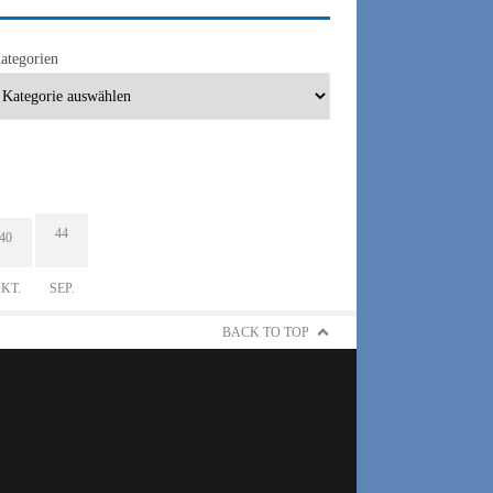
ategorien
44
40
KT.
SEP.
BACK TO TOP