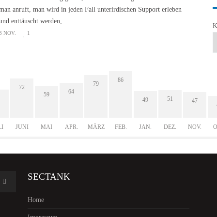
man anruft, man wird in jeden Fall unterirdischen Support erleben
und enttäuscht werden, ...
K
3 NOV.
1
86
79
72
64
59
51
49
47
LI
JUNI
MAI
APR.
MÄRZ
FEB.
JAN.
DEZ.
NOV.
O
SECTANK
Home