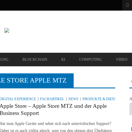
RUNG
BLOCKCHAIN
KI
COMPUTING
VIDEO
LE STORE APPLE MTZ
A
DIGITAL EXPERIENCE
FACHARTIKEL
NEWS
PRODUKTE & DIENSTLEIST
Apple Store – Apple Store MTZ und der Apple
Business Support
Hat man Apple Geräte und sehnt sich nach unterirdischen Support?
Dabei ist es auch völlig gleich, wen von den obigen drei Übeltätern