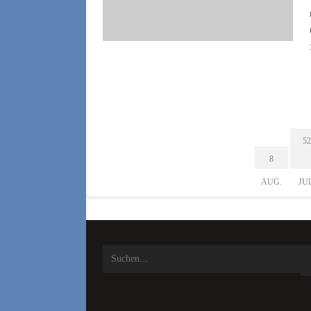
52
8
AUG.
JU