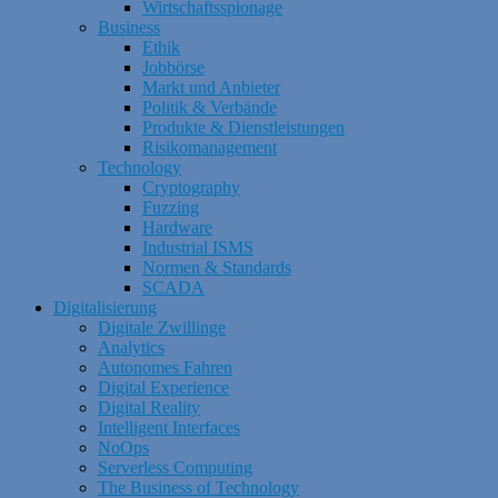
Wirtschaftsspionage
Business
Ethik
Jobbörse
Markt und Anbieter
Politik & Verbände
Produkte & Dienstleistungen
Risikomanagement
Technology
Cryptography
Fuzzing
Hardware
Industrial ISMS
Normen & Standards
SCADA
Digitalisierung
Digitale Zwillinge
Analytics
Autonomes Fahren
Digital Experience
Digital Reality
Intelligent Interfaces
NoOps
Serverless Computing
The Business of Technology