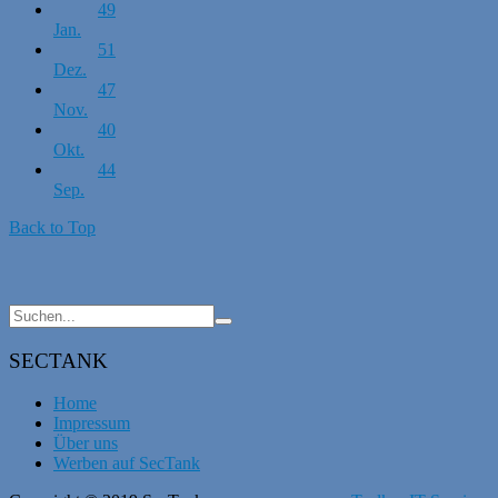
49
Jan.
51
Dez.
47
Nov.
40
Okt.
44
Sep.
Back to Top
SECTANK
Home
Impressum
Über uns
Werben auf SecTank