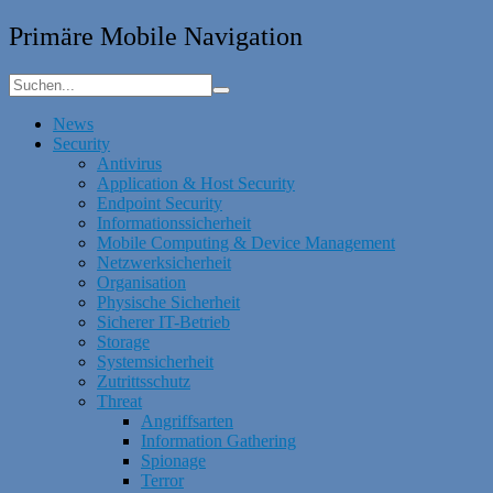
Primäre Mobile Navigation
News
Security
Antivirus
Application & Host Security
Endpoint Security
Informationssicherheit
Mobile Computing & Device Management
Netzwerksicherheit
Organisation
Physische Sicherheit
Sicherer IT-Betrieb
Storage
Systemsicherheit
Zutrittsschutz
Threat
Angriffsarten
Information Gathering
Spionage
Terror