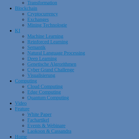
Transformation
Blockchain
Cryptocurrency
Exchanges
Mining Technologie
KI
Machine Learning
Reinforced Learning
Semantik
Natural Language Processing
Deep Learning
Genetische Algrorithmen
Cyber Grand Challenge
Visualisierung
Computing
Cloud Computing
Edge Computing
Quantum Computing
Video
Feature
White Paper
Fachartikel
Events & Webinare
Laokoon & Cassandra
Home