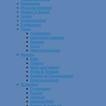
Organisation
Physische Sicherheit
Sicherer IT-Betrieb
Storage
Systemsicherheit
Zutrittsschutz
Threat
Angriffsarten
Information Gathering
Spionage
Terror
Wirtschaftsspionage
Business
Ethik
Jobbörse
Markt und Anbieter
Politik & Verbände
Produkte & Dienstleistungen
Risikomanagement
Technology
Cryptography
Fuzzing
Hardware
Industrial ISMS
Normen & Standards