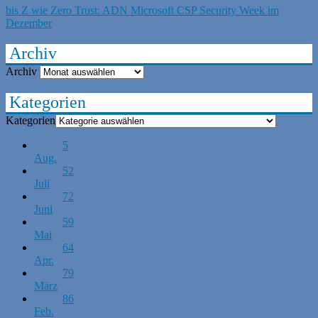
bis Z wie Zero Trust: ADN Microsoft CSP Security Week im
Dezember
Archiv
Archiv
Kategorien
Kategorien
5
Aug.
52
Juli
72
Juni
59
Mai
64
Apr.
79
März
86
Feb.