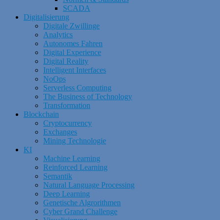
SCADA
Digitalisierung
Digitale Zwillinge
Analytics
Autonomes Fahren
Digital Experience
Digital Reality
Intelligent Interfaces
NoOps
Serverless Computing
The Business of Technology
Transformation
Blockchain
Cryptocurrency
Exchanges
Mining Technologie
KI
Machine Learning
Reinforced Learning
Semantik
Natural Language Processing
Deep Learning
Genetische Algrorithmen
Cyber Grand Challenge