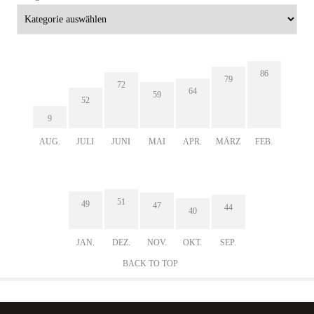
86
79
72
64
59
52
9
AUG.
JULI
JUNI
MAI
APR.
MÄRZ
FEB.
51
49
47
44
40
JAN.
DEZ.
NOV.
OKT.
SEP.
BACK TO TOP