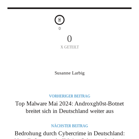
0
0
X GETEILT
A
Susanne Larbig
U
T
O
VORHERIGER BEITRAG
R
Top Malware Mai 2024: Androxgh0st-Botnet
breitet sich in Deutschland weiter aus
NÄCHSTER BEITRAG
Bedrohung durch Cybercrime in Deutschland: