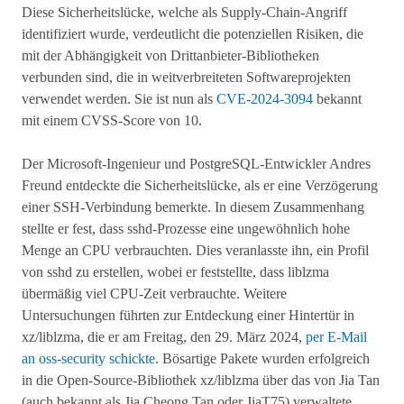
Diese Sicherheitslücke, welche als Supply-Chain-Angriff
identifiziert wurde, verdeutlicht die potenziellen Risiken, die
mit der Abhängigkeit von Drittanbieter-Bibliotheken
verbunden sind, die in weitverbreiteten Softwareprojekten
verwendet werden. Sie ist nun als
CVE-2024-3094
bekannt
mit einem CVSS-Score von 10.
Der Microsoft-Ingenieur und PostgreSQL-Entwickler Andres
Freund entdeckte die Sicherheitslücke, als er eine Verzögerung
einer SSH-Verbindung bemerkte. In diesem Zusammenhang
stellte er fest, dass sshd-Prozesse eine ungewöhnlich hohe
Menge an CPU verbrauchten. Dies veranlasste ihn, ein Profil
von sshd zu erstellen, wobei er feststellte, dass liblzma
übermäßig viel CPU-Zeit verbrauchte. Weitere
Untersuchungen führten zur Entdeckung einer Hintertür in
xz/liblzma, die er am Freitag, den 29. März 2024,
per E-Mail
an oss-security schickte
.
Bösartige Pakete wurden erfolgreich
in die Open-Source-Bibliothek xz/liblzma über das von Jia Tan
(auch bekannt als Jia Cheong Tan oder JiaT75) verwaltete