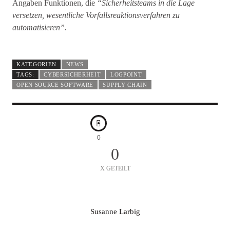
Angaben Funktionen, die
“Sicherheitsteams in die Lage
versetzen, wesentliche Vorfallsreaktionsverfahren zu
automatisieren”.
KATEGORIEN
NEWS
TAGS:
CYBERSICHERHEIT
LOGPOINT
OPEN SOURCE SOFTWARE
SUPPLY CHAIN
0
0
X GETEILT
A
Susanne Larbig
U