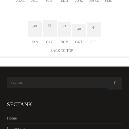
AUG.
JULI
JUNI
MAI
APR.
MÄRZ
FEB.
51
49
47
44
40
JAN.
DEZ.
NOV.
OKT.
SEP.
BACK TO TOP
SECTANK
Home
Impressum