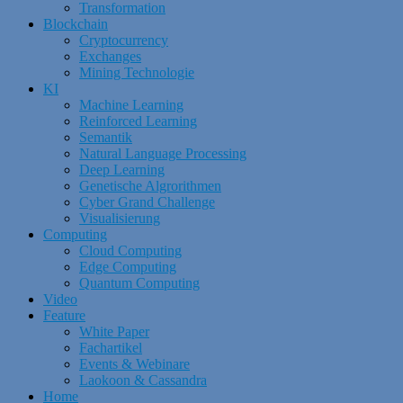
Transformation
Blockchain
Cryptocurrency
Exchanges
Mining Technologie
KI
Machine Learning
Reinforced Learning
Semantik
Natural Language Processing
Deep Learning
Genetische Algrorithmen
Cyber Grand Challenge
Visualisierung
Computing
Cloud Computing
Edge Computing
Quantum Computing
Video
Feature
White Paper
Fachartikel
Events & Webinare
Laokoon & Cassandra
Home