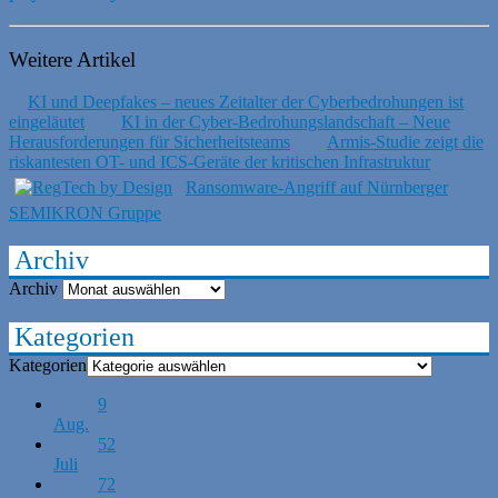
Weitere Artikel
KI und Deepfakes – neues Zeitalter der Cyberbedrohungen ist
eingeläutet
KI in der Cyber-Bedrohungslandschaft – Neue
Herausforderungen für Sicherheitsteams
Armis-Studie zeigt die
riskantesten OT- und ICS-Geräte der kritischen Infrastruktur
Ransomware-Angriff auf Nürnberger
SEMIKRON Gruppe
Archiv
Archiv
Kategorien
Kategorien
9
Aug.
52
Juli
72