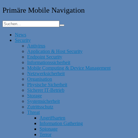
Primäre Mobile Navigation
News
Security
Antivirus
Application & Host Security
Endpoint Security
Informationssicherheit
Mobile Computing & Device Management
Netzwerksicherheit
Organisation
Physische Sicherheit
Sicherer IT-Betrieb
Storage
Systemsicherheit
Zutrittsschutz
Threat
Angriffsarten
Information Gathering
Spionage
Terror