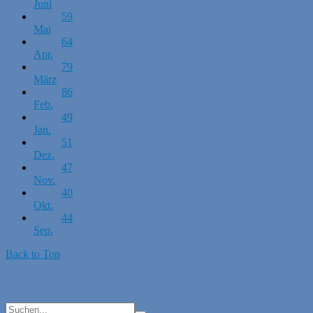
Juni
59
Mai
64
Apr.
79
März
86
Feb.
49
Jan.
51
Dez.
47
Nov.
40
Okt.
44
Sep.
Back to Top