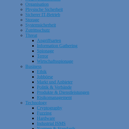
Organisation
Physische Sicherheit
Sicherer IT-Betrieb
Storage
Systemsicherheit
Zutrittsschutz
Threat
Angriffsarten
Information Gathering
Spionage
Terror
Wirtschaftsspionage
Business
Ethik
Jobbörse
Markt und Anbieter
Politik & Verbände
Produkte & Dienstleistungen
Risikomanagement
Technology
Cryptography
Fuzzing
Hardware
Industrial ISMS
Normen & Standards