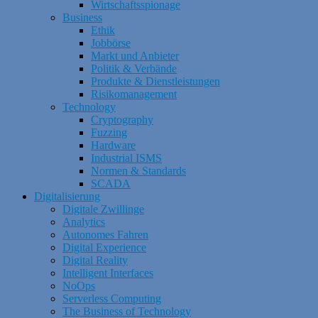
Wirtschaftsspionage
Business
Ethik
Jobbörse
Markt und Anbieter
Politik & Verbände
Produkte & Dienstleistungen
Risikomanagement
Technology
Cryptography
Fuzzing
Hardware
Industrial ISMS
Normen & Standards
SCADA
Digitalisierung
Digitale Zwillinge
Analytics
Autonomes Fahren
Digital Experience
Digital Reality
Intelligent Interfaces
NoOps
Serverless Computing
The Business of Technology