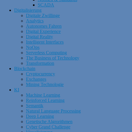
SCADA
Digitalisierung
Digitale Zwillinge
Analytics
Autonomes Fahren
Digital Experience
Digital Reality
Intelligent Interfaces
NoOps
Serverless Computing
The Business of Technology
Transformation
Blockchain
Cryptocurrency
Exchanges
Mining Technologie
KI
Machine Learning
Reinforced Learning
Semantik
Natural Language Processing
Deep Learning
Genetische Algrorithmen
Cyber Grand Challenge