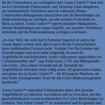
für Ihr Unternehmen am wichtigsten sind. Armis Centrix™ lässt sich
auch in bestehende Enforcement- und Ticketing-Tools integrieren,
um kontinuierliche Workflows und ein wirksames Risiko-
Lebenszyklus-Management einzurichten und die Bemühungen zur
Risikominderung zu verfolgen, um alle erzielten Fortschritte im
Blick zu haben. Armis Centrix™ ergreift proaktive Maßnahmen,
erkennt Bedrohungen und stoppt Angriffe, um operative Workflows
einrichten und die Risikominderung verfolgen zu können.
„In einer Welt, die nicht durch Perimeter begrenzt ist und in der
Assets digital vernetzt sind, gibt es auch für die Cybersicherheit
keine traditionellen Grenzen mehr. Veraltete Vor-Ort-Systeme und
Einzellösungen sind nicht mehr zeitgemäß, da sonst die
Angriffsfläche und kritischsten Assets vollkommen ungeschützt vor
Cyberkriminellen sind”, sagt Nadir Izrael, CTO und Mitbegründer
von Armis. „Das schiere Ausmaß und die Dynamik der
Angriffsfläche erfordern einen völlig neuen, KI-gesteuerten Ansatz,
und genau das ist Armis Centrix™ – die KI-basierte Plattform, die
eine Reihe leistungsstarker Tools für das Cyber-Risikomanagement
bereitstellt.”
Armis Centrix™ unterstützt Unternehmen dabei, ihre gesamte
Angriffsfläche zu erkennen, zu schützen und zu verwalten, um ihre
geschäftskritischen Assets kontinuierlich vor Cyber-Bedrohungen zu
schützen. Nur Armis Centrix™ ist cloudbasiert und KI-gestützt und