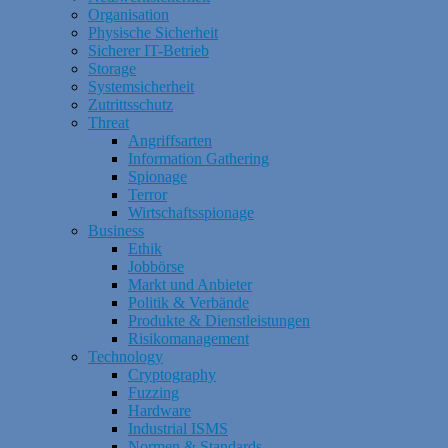
Organisation
Physische Sicherheit
Sicherer IT-Betrieb
Storage
Systemsicherheit
Zutrittsschutz
Threat
Angriffsarten
Information Gathering
Spionage
Terror
Wirtschaftsspionage
Business
Ethik
Jobbörse
Markt und Anbieter
Politik & Verbände
Produkte & Dienstleistungen
Risikomanagement
Technology
Cryptography
Fuzzing
Hardware
Industrial ISMS
Normen & Standards