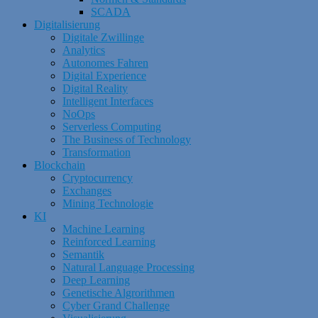
SCADA
Digitalisierung
Digitale Zwillinge
Analytics
Autonomes Fahren
Digital Experience
Digital Reality
Intelligent Interfaces
NoOps
Serverless Computing
The Business of Technology
Transformation
Blockchain
Cryptocurrency
Exchanges
Mining Technologie
KI
Machine Learning
Reinforced Learning
Semantik
Natural Language Processing
Deep Learning
Genetische Algrorithmen
Cyber Grand Challenge