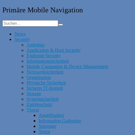
Primäre Mobile Navigation
News
Security
Antivirus
Application & Host Security
Endpoint Security
Informationssicherheit
Mobile Computing & Device Management
Netzwerksicherheit
Organisation
Physische Sicherheit
Sicherer IT-Betrieb
Storage
Systemsicherheit
Zutrittsschutz
Threat
Angriffsarten
Information Gathering
Spionage
Terror