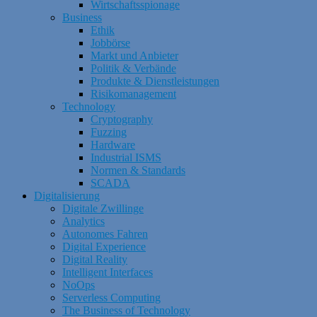
Wirtschaftsspionage
Business
Ethik
Jobbörse
Markt und Anbieter
Politik & Verbände
Produkte & Dienstleistungen
Risikomanagement
Technology
Cryptography
Fuzzing
Hardware
Industrial ISMS
Normen & Standards
SCADA
Digitalisierung
Digitale Zwillinge
Analytics
Autonomes Fahren
Digital Experience
Digital Reality
Intelligent Interfaces
NoOps
Serverless Computing
The Business of Technology