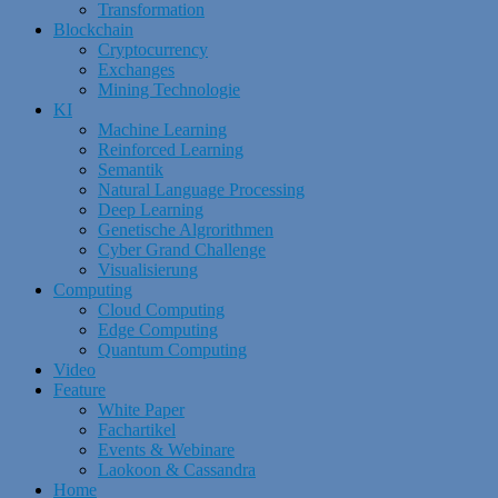
Transformation
Blockchain
Cryptocurrency
Exchanges
Mining Technologie
KI
Machine Learning
Reinforced Learning
Semantik
Natural Language Processing
Deep Learning
Genetische Algrorithmen
Cyber Grand Challenge
Visualisierung
Computing
Cloud Computing
Edge Computing
Quantum Computing
Video
Feature
White Paper
Fachartikel
Events & Webinare
Laokoon & Cassandra
Home