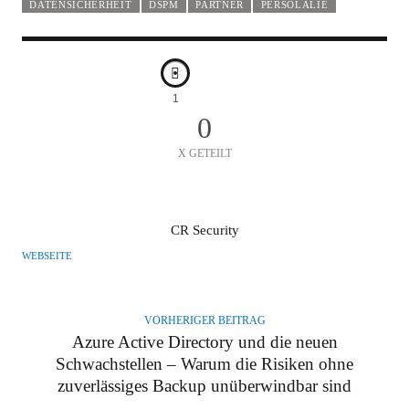
DATENSICHERHEIT
DSPM
PARTNER
PERSOLALIE
1
0
X GETEILT
A
CR Security
U
WEBSEITE
T
O
R
VORHERIGER BEITRAG
Azure Active Directory und die neuen
Schwachstellen – Warum die Risiken ohne
zuverlässiges Backup unüberwindbar sind