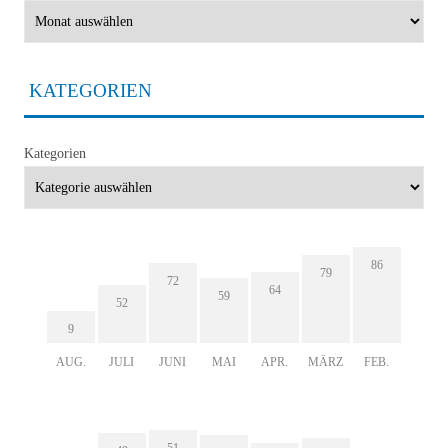
KATEGORIEN
Kategorien
86
79
72
64
59
52
9
AUG.
JULI
JUNI
MAI
APR.
MÄRZ
FEB.