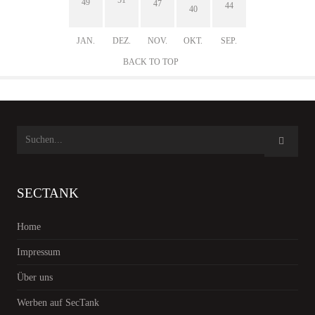
51
49
47
44
40
JAN.
DEZ.
NOV.
OKT.
SEP.
BACK TO TOP
SECTANK
Home
Impressum
Über uns
Werben auf SecTank