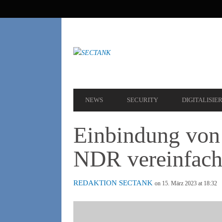
SEKUNDÄRE
NAVIGATION
HAUPT-
NEWS
SECURITY
DIGITALISIE
NAVIGATION
Einbindung von 
NDR vereinfach
REDAKTION SECTANK
on 15. März 2023 at 18:32