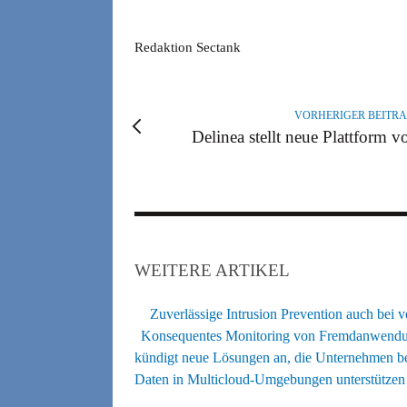
A
Redaktion Sectank
U
T
O
VORHERIGER BEITR
R
Delinea stellt neue Plattform v
WEITERE ARTIKEL
Zuverlässige Intrusion Prevention auch bei
Konsequentes Monitoring von Fremdanwend
kündigt neue Lösungen an, die Unternehmen be
Daten in Multicloud-Umgebungen unterstützen