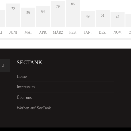
86
79
72
64
59
51
49
47
LI
JUNI
MAI
APR.
MÄRZ
FEB.
JAN.
DEZ.
NOV.
O
SECTANK
Home
Impressum
Über uns
Werben auf SecTank