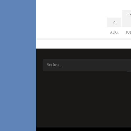
52
9
AUG.
JU