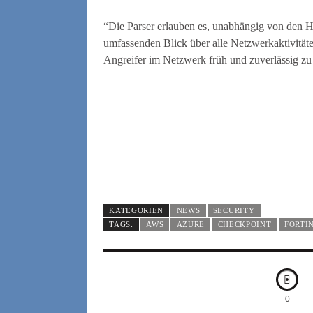
“Die Parser erlauben es, unabhängig von den 
umfassenden Blick über alle Netzwerkaktivitäten
Angreifer im Netzwerk früh und zuverlässig z
KATEGORIEN
NEWS
SECURITY
TAGS:
AWS
AZURE
CHECKPOINT
FORTI
0