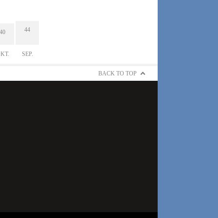
44
40
KT.
SEP.
BACK TO TOP