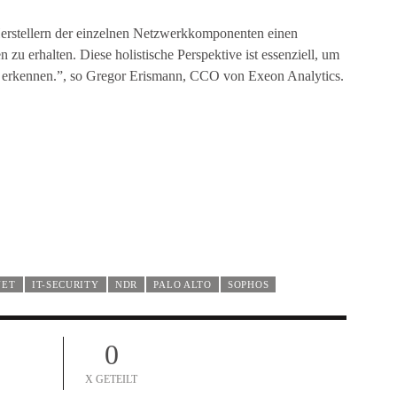
Herstellern der einzelnen Netzwerkkomponenten einen
 zu erhalten. Diese holistische Perspektive ist essenziell, um
u erkennen.”, so Gregor Erismann, CCO von Exeon Analytics.
NET
IT-SECURITY
NDR
PALO ALTO
SOPHOS
0
X GETEILT