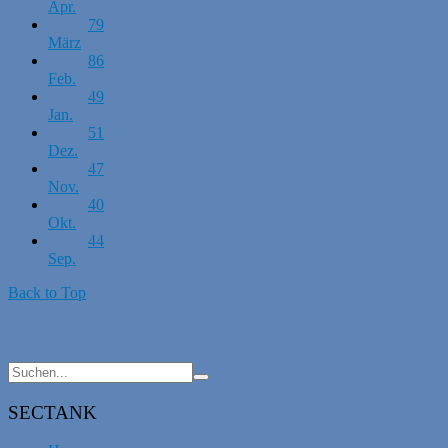
Apr.
79
März
86
Feb.
49
Jan.
51
Dez.
47
Nov.
40
Okt.
44
Sep.
Back to Top
SECTANK