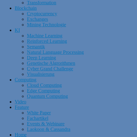
Transformation
Blockchain
Cryptocurrency
Exchanges
Mining Technologie
KI
Machine Learning
Reinforced Learning
Semantik
Natural Language Processing
Deep Learning
Genetische Algrorithmen
Cyber Grand Challenge
Visualisierung
Computing
Cloud Computing
Edge Computing
Quantum Computing
Video
Feature
White Paper
Fachartikel
Events & Webinare
Laokoon & Cassandra
Home