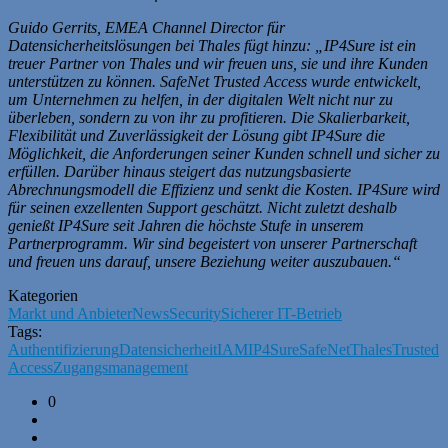
Guido Gerrits, EMEA Channel Director für
Datensicherheitslösungen bei Thales fügt hinzu: „IP4Sure ist ein
treuer Partner von Thales und wir freuen uns, sie und ihre Kunden
unterstützen zu können. SafeNet Trusted Access wurde entwickelt,
um Unternehmen zu helfen, in der digitalen Welt nicht nur zu
überleben, sondern zu von ihr zu profitieren. Die Skalierbarkeit,
Flexibilität und Zuverlässigkeit der Lösung gibt IP4Sure die
Möglichkeit, die Anforderungen seiner Kunden schnell und sicher zu
erfüllen. Darüber hinaus steigert das nutzungsbasierte
Abrechnungsmodell die Effizienz und senkt die Kosten. IP4Sure wird
für seinen exzellenten Support geschätzt. Nicht zuletzt deshalb
genießt IP4Sure seit Jahren die höchste Stufe in unserem
Partnerprogramm. Wir sind begeistert von unserer Partnerschaft
und freuen uns darauf, unsere Beziehung weiter auszubauen.“
Kategorien
Markt und Anbieter
News
Security
Sicherer IT-Betrieb
Tags:
Authentifizierung
Datensicherheit
IAM
IP4Sure
SafeNet
Thales
Trusted
Access
Zugangsmanagement
0