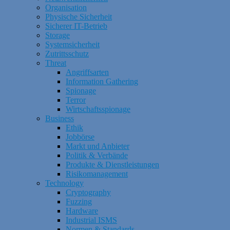
Organisation
Physische Sicherheit
Sicherer IT-Betrieb
Storage
Systemsicherheit
Zutrittsschutz
Threat
Angriffsarten
Information Gathering
Spionage
Terror
Wirtschaftsspionage
Business
Ethik
Jobbörse
Markt und Anbieter
Politik & Verbände
Produkte & Dienstleistungen
Risikomanagement
Technology
Cryptography
Fuzzing
Hardware
Industrial ISMS
Normen & Standards