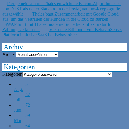
Der gemeinsam mit Thales entwickelte Falcon-Algorithmus ist
vom NIST als neuer Standard in der Post-Quantum-Kryptografie
ausgewählt
Thales baut Zusammenarbeit mit Google Cloud
aus, um das Vertrauen der Kunden in die Cloud zu stärken
SWAP führt mit Thales moderne Sicherheitsinfrastruktur für
Zahlungsverkehr ein
Vier neue Editionen von BehavioSense-
Plattform inklusive SaaS bei BehavioSec
Archiv
Archiv
Kategorien
Kategorien
5
Aug.
52
Juli
72
Juni
59
Mai
64