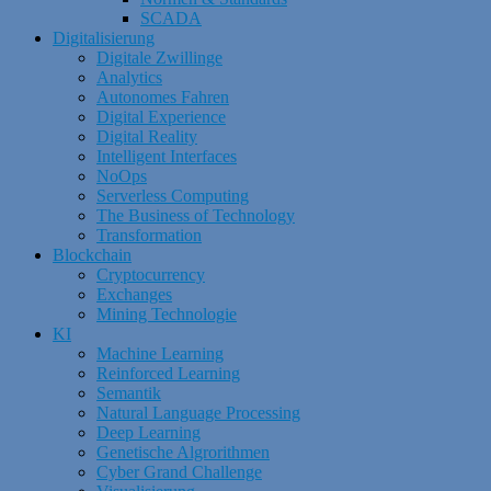
SCADA
Digitalisierung
Digitale Zwillinge
Analytics
Autonomes Fahren
Digital Experience
Digital Reality
Intelligent Interfaces
NoOps
Serverless Computing
The Business of Technology
Transformation
Blockchain
Cryptocurrency
Exchanges
Mining Technologie
KI
Machine Learning
Reinforced Learning
Semantik
Natural Language Processing
Deep Learning
Genetische Algrorithmen
Cyber Grand Challenge