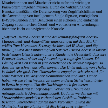
Mitarbeiterinnen und Mitarbeiter nicht mehr mit wichtigen
Passwörtern umgehen müssen. Durch die Validierung von
Benutzeridentitäten, die Durchsetzung von Zugriffsrichtlinien und
die Anwendung von intelligentem Single Sign-on, ermöglichen
IP4Sure-Kunden ihren Benutzern einen sicheren und einfachen
Zugang zu zahlreichen Cloud- und webbasierten Anwendungen
über eine leicht zu navigierende Konsole.
„SafeNet Trusted Access ist eine der leistungsfähigsten Access-
Management- und Authentifizierungslösungen auf dem Markt“,
erklärt Tom Heesmans, Security Architect bei IP4Sure, und fügt
hinzu: „Durch die Einbindung von SafeNet Trusted Access in unsere
bestehenden Dienste haben unsere Kunden die Gewissheit, dass ihre
Benutzer überall sicher auf Anwendungen zugreifen können. Die
Lösung lässt sich leicht in jede bestehende IT-Struktur einfügen, so
dass wir sie schnell ausrollen können. Die Unterstützung von Thales
ist dabei sehr groß. Das Unternehmen engagiert sich sehr stark für
seine Partner. Die Wege der Kommunikation sind kurz. Daher
haben wir nie einen Wechsel zu einem anderen Sicherheitsanbieter
in Betracht gezogen. Um die Nachfrage nach flexibleren
Zahlungsmodellen zu befriedigen, verwendet IP4Sure das
nutzungsbasierte Abrechnungsmodell. Dadurch werden die mit
Vorauszahlungsmodellen verbundenen Cashflow-Probleme
beseitigt. Unternehmen zahlen nach Verbrauch. Durch die
Skalierbarkeit der Plattform ist dies leicht zu erreichen.“