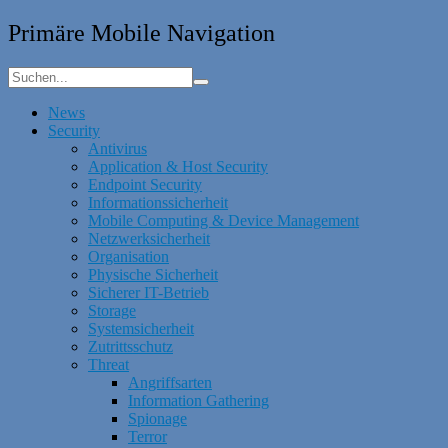
Primäre Mobile Navigation
News
Security
Antivirus
Application & Host Security
Endpoint Security
Informationssicherheit
Mobile Computing & Device Management
Netzwerksicherheit
Organisation
Physische Sicherheit
Sicherer IT-Betrieb
Storage
Systemsicherheit
Zutrittsschutz
Threat
Angriffsarten
Information Gathering
Spionage
Terror