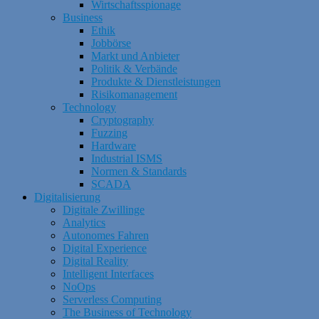
Wirtschaftsspionage
Business
Ethik
Jobbörse
Markt und Anbieter
Politik & Verbände
Produkte & Dienstleistungen
Risikomanagement
Technology
Cryptography
Fuzzing
Hardware
Industrial ISMS
Normen & Standards
SCADA
Digitalisierung
Digitale Zwillinge
Analytics
Autonomes Fahren
Digital Experience
Digital Reality
Intelligent Interfaces
NoOps
Serverless Computing
The Business of Technology