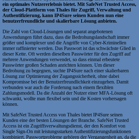
ein optimales Nutzererlebnis bietet. Mit SafeNet Trusted Access,
der Cloud-Plattform von Thales für Zugriff, Verwaltung und
Authentifizierung, kann IP4Sure seinen Kunden nun eine
benutzerfreundliche und skalierbare Lösung anbieten.
Die Zahl von Cloud-Lösungen und separat angebotenen
Anwendungen führt dazu, dass die Bedrohungslandschaft immer
größer und komplexer und die Angriffe von Cyber-Kriminellen
immer raffinierter werden. Das Passwort ist das schwächste Glied in
dieser Kette. Oft werden dieselben Passwörter für den Zugriff auf
mehrere Anwendungen verwendet, so dass einmal erbeutete
Passwörter großen Schaden anrichten können. Um dieser
Bedrohung zu begegnen, suchte IP4Sure nach einer skalierbaren
Lösung zur Optimierung der Zugangssicherheit, ohne dabei
Kompromisse bei der Benutzerfreundlichkeit einzugehen. Damit
verbunden war auch die Forderung nach einem flexiblen
Zahlungsmodell. Da die Anzahl der Nutzer einer MFA-Lösung oft
schwankt, wollte man flexibel sein und die Kosten vorhersagen
können.
Mit SafeNet Trusted Access von Thales bietet IP4Sure seinen
Kunden eine der besten Lösungen der Branche. SafeNet Trusted
Access ist ein Zugriffsverwaltungsdienst, der den Komfort von
Single Sign-On mit leistungsstarken Authentifizierungsfunktionen
kombiniert. Passwortprobleme gehören der Vergangenheit an, da die