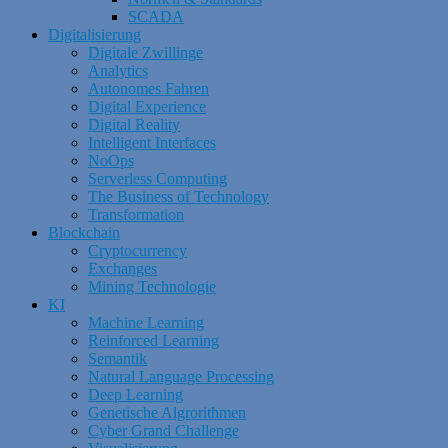
SCADA
Digitalisierung
Digitale Zwillinge
Analytics
Autonomes Fahren
Digital Experience
Digital Reality
Intelligent Interfaces
NoOps
Serverless Computing
The Business of Technology
Transformation
Blockchain
Cryptocurrency
Exchanges
Mining Technologie
KI
Machine Learning
Reinforced Learning
Semantik
Natural Language Processing
Deep Learning
Genetische Algrorithmen
Cyber Grand Challenge