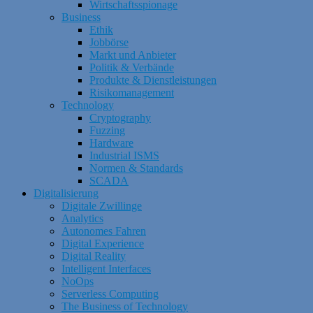
Wirtschaftsspionage
Business
Ethik
Jobbörse
Markt und Anbieter
Politik & Verbände
Produkte & Dienstleistungen
Risikomanagement
Technology
Cryptography
Fuzzing
Hardware
Industrial ISMS
Normen & Standards
SCADA
Digitalisierung
Digitale Zwillinge
Analytics
Autonomes Fahren
Digital Experience
Digital Reality
Intelligent Interfaces
NoOps
Serverless Computing
The Business of Technology