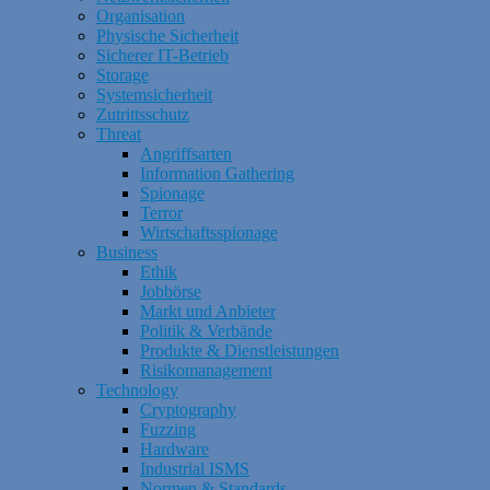
Organisation
Physische Sicherheit
Sicherer IT-Betrieb
Storage
Systemsicherheit
Zutrittsschutz
Threat
Angriffsarten
Information Gathering
Spionage
Terror
Wirtschaftsspionage
Business
Ethik
Jobbörse
Markt und Anbieter
Politik & Verbände
Produkte & Dienstleistungen
Risikomanagement
Technology
Cryptography
Fuzzing
Hardware
Industrial ISMS
Normen & Standards