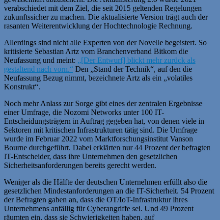
verabschiedet mit dem Ziel, die seit 2015 geltenden Regelungen
zukunftssicher zu machen. Die aktualisierte Version trägt auch der
rasanten Weiterentwicklung der Hochtechnologie Rechnung.
Allerdings sind nicht alle Experten von der Novelle begeistert. So
kritisierte Sebastian Artz vom Branchenverband Bitkom die
Neufassung und meint:
„[Der Entwurf] blickt mehr zurück als
gestaltend nach vorn.“
Den „Stand der Technik“, auf den die
Neufassung Bezug nimmt, bezeichnete Artz als ein „volatiles
Konstrukt“.
Noch mehr Anlass zur Sorge gibt eines der zentralen Ergebnisse
einer Umfrage, die
Nozomi
Networks unter 100 IT-
Entscheidungsträgern in Auftrag gegeben hat, von denen viele in
Sektoren mit kritischen Infrastrukturen tätig sind. Die Umfrage
wurde im Februar 2022 vom Marktforschungsinstitut Vanson
Bourne durchgeführt. Dabei erklärten nur 44 Prozent der befragten
IT-Entscheider, dass ihre Unternehmen den gesetzlichen
Sicherheitsanforderungen bereits gerecht werden.
Weniger als die Hälfte der deutschen Unternehmen erfüllt also die
gesetzlichen Mindestanforderungen an die IT-Sicherheit. 54 Prozent
der Befragten gaben an, dass die OT/IoT-Infrastruktur ihres
Unternehmens anfällig für Cyberangriffe sei. Und 49 Prozent
räumten ein, dass sie Schwierigkeiten haben, auf