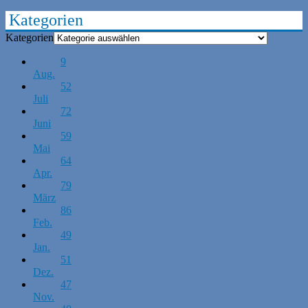
Kategorien
Kategorien
9
Aug.
52
Juli
72
Juni
59
Mai
64
Apr.
79
März
86
Feb.
49
Jan.
51
Dez.
47
Nov.