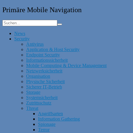
Primäre Mobile Navigation
News
Security
Antivirus
Application & Host Security
Endpoint Security
Informationssicherheit
Mobile Computing & Device Management
Netzwerksicherheit
Organisation
Physische Sicherheit
Sicherer IT-Betrieb
Storage
Systemsicherheit
Zutrittsschutz
Threat
Angriffsarten
Information Gathering
Spionage
Terror