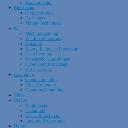
Transformation
Blockchain
Cryptocurrency
Exchanges
Mining Technologie
KI
Machine Learning
Reinforced Learning
Semantik
Natural Language Processing
Deep Learning
Genetische Algrorithmen
Cyber Grand Challenge
Visualisierung
Computing
Cloud Computing
Edge Computing
Quantum Computing
Video
Feature
White Paper
Fachartikel
Events & Webinare
Laokoon & Cassandra
Home