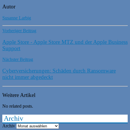
Autor
Susanne Larbig
Vorheriger Beitrag
Apple Store - Apple Store MTZ und der Apple Business
Support
Nächster Beitrag
Cyberversicherungen: Schäden durch Ransomware
nicht immer abgedeckt
Weitere Artikel
No related posts.
Archiv
Archiv