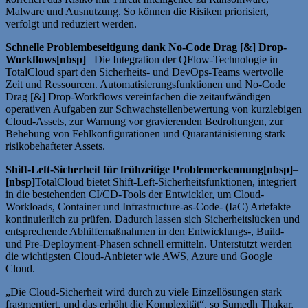
Malware und Ausnutzung. So können die Risiken priorisiert,
verfolgt und reduziert werden.
Schnelle Problembeseitigung dank No-Code Drag [&] Drop-
Workflows[nbsp]
– Die Integration der QFlow-Technologie in
TotalCloud spart den Sicherheits- und DevOps-Teams wertvolle
Zeit und Ressourcen. Automatisierungsfunktionen und No-Code
Drag [&] Drop-Workflows vereinfachen die zeitaufwändigen
operativen Aufgaben zur Schwachstellenbewertung von kurzlebigen
Cloud-Assets, zur Warnung vor gravierenden Bedrohungen, zur
Behebung von Fehlkonfigurationen und Quarantänisierung stark
risikobehafteter Assets.
Shift-Left-Sicherheit für frühzeitige Problemerkennung[nbsp]
–
[nbsp]
TotalCloud bietet Shift-Left-Sicherheitsfunktionen, integriert
in die bestehenden CI/CD-Tools der Entwickler, um Cloud-
Workloads, Container und Infrastructure-as-Code- (IaC) Artefakte
kontinuierlich zu prüfen. Dadurch lassen sich Sicherheitslücken und
entsprechende Abhilfemaßnahmen in den Entwicklungs-, Build-
und Pre-Deployment-Phasen schnell ermitteln. Unterstützt werden
die wichtigsten Cloud-Anbieter wie AWS, Azure und Google
Cloud.
„Die Cloud-Sicherheit wird durch zu viele Einzellösungen stark
fragmentiert, und das erhöht die Komplexität“, so Sumedh Thakar,