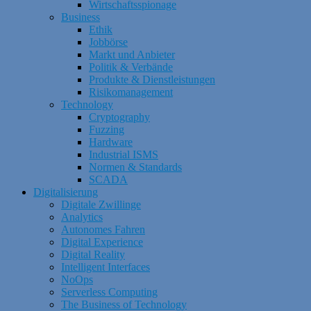
Wirtschaftsspionage
Business
Ethik
Jobbörse
Markt und Anbieter
Politik & Verbände
Produkte & Dienstleistungen
Risikomanagement
Technology
Cryptography
Fuzzing
Hardware
Industrial ISMS
Normen & Standards
SCADA
Digitalisierung
Digitale Zwillinge
Analytics
Autonomes Fahren
Digital Experience
Digital Reality
Intelligent Interfaces
NoOps
Serverless Computing
The Business of Technology