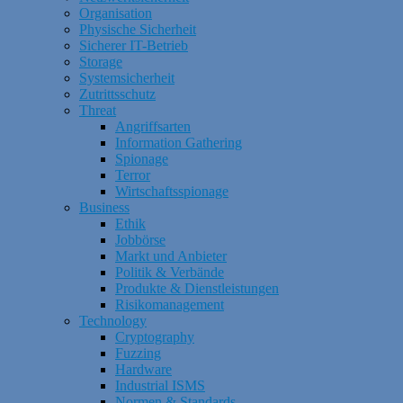
Organisation
Physische Sicherheit
Sicherer IT-Betrieb
Storage
Systemsicherheit
Zutrittsschutz
Threat
Angriffsarten
Information Gathering
Spionage
Terror
Wirtschaftsspionage
Business
Ethik
Jobbörse
Markt und Anbieter
Politik & Verbände
Produkte & Dienstleistungen
Risikomanagement
Technology
Cryptography
Fuzzing
Hardware
Industrial ISMS
Normen & Standards