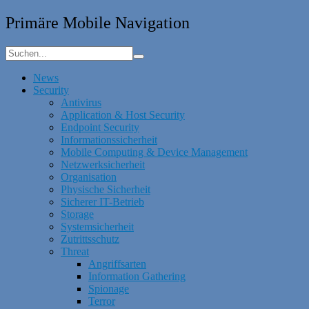
Primäre Mobile Navigation
News
Security
Antivirus
Application & Host Security
Endpoint Security
Informationssicherheit
Mobile Computing & Device Management
Netzwerksicherheit
Organisation
Physische Sicherheit
Sicherer IT-Betrieb
Storage
Systemsicherheit
Zutrittsschutz
Threat
Angriffsarten
Information Gathering
Spionage
Terror