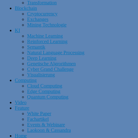
Transformation
Blockchain
Cryptocurrency
Exchanges
Mining Technologie
KI
Machine Learning
Reinforced Learning
Semantik
Natural Language Processing
Deep Learning
Genetische Algrorithmen
Cyber Grand Challenge
Visualisierung
Computing
Cloud Computing
Edge Computing
Quantum Computing
Video
Feature
White Paper
Fachartikel
Events & Webinare
Laokoon & Cassandra
Home