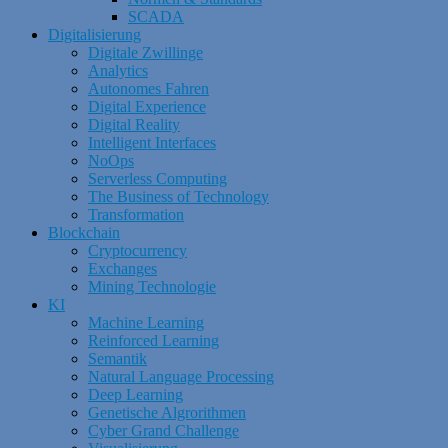
SCADA
Digitalisierung
Digitale Zwillinge
Analytics
Autonomes Fahren
Digital Experience
Digital Reality
Intelligent Interfaces
NoOps
Serverless Computing
The Business of Technology
Transformation
Blockchain
Cryptocurrency
Exchanges
Mining Technologie
KI
Machine Learning
Reinforced Learning
Semantik
Natural Language Processing
Deep Learning
Genetische Algrorithmen
Cyber Grand Challenge