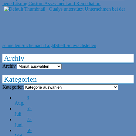
neue Lösung Custom Assessment and Remediation
Qualys unterstützt Unternehmen bei der
schnellen Suche nach Log4Shell-Schwachstellen
Archiv
Archiv
Kategorien
Kategorien
9
Aug.
52
Juli
72
Juni
59
Mai