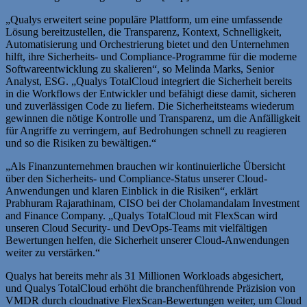
„Qualys erweitert seine populäre Plattform, um eine umfassende
Lösung bereitzustellen, die Transparenz, Kontext, Schnelligkeit,
Automatisierung und Orchestrierung bietet und den Unternehmen
hilft, ihre Sicherheits- und Compliance-Programme für die moderne
Softwareentwicklung zu skalieren“, so Melinda Marks, Senior
Analyst, ESG. „Qualys TotalCloud integriert die Sicherheit bereits
in die Workflows der Entwickler und befähigt diese damit, sicheren
und zuverlässigen Code zu liefern. Die Sicherheitsteams wiederum
gewinnen die nötige Kontrolle und Transparenz, um die Anfälligkeit
für Angriffe zu verringern, auf Bedrohungen schnell zu reagieren
und so die Risiken zu bewältigen.“
„Als Finanzunternehmen brauchen wir kontinuierliche Übersicht
über den Sicherheits- und Compliance-Status unserer Cloud-
Anwendungen und klaren Einblick in die Risiken“, erklärt
Prabhuram Rajarathinam, CISO bei der Cholamandalam Investment
and Finance Company. „Qualys TotalCloud mit FlexScan wird
unseren Cloud Security- und DevOps-Teams mit vielfältigen
Bewertungen helfen, die Sicherheit unserer Cloud-Anwendungen
weiter zu verstärken.“
Qualys hat bereits mehr als 31 Millionen Workloads abgesichert,
und Qualys TotalCloud erhöht die branchenführende Präzision von
VMDR durch cloudnative FlexScan-Bewertungen weiter, um Cloud