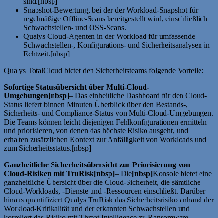
sind.[nbsp]
Snapshot-Bewertung, bei der der Workload-Snapshot für
regelmäßige Offline-Scans bereitgestellt wird, einschließlich
Schwachstellen- und OSS-Scans.
Qualys Cloud-Agenten in der Workload für umfassende
Schwachstellen-, Konfigurations- und Sicherheitsanalysen in
Echtzeit.[nbsp]
Qualys TotalCloud bietet den Sicherheitsteams folgende Vorteile:
Sofortige Statusübersicht über Multi-Cloud-
Umgebungen[nbsp]
– Das einheitliche Dashboard für den Cloud-
Status liefert binnen Minuten Überblick über den Bestands-,
Sicherheits- und Compliance-Status von Multi-Cloud-Umgebungen.
Die Teams können leicht diejenigen Fehlkonfigurationen ermitteln
und priorisieren, von denen das höchste Risiko ausgeht, und
erhalten zusätzlichen Kontext zur Anfälligkeit von Workloads und
zum Sicherheitsstatus.[nbsp]
Ganzheitliche Sicherheitsübersicht zur Priorisierung von
Cloud-Risiken mit TruRisk[nbsp]
– Die
[nbsp]
Konsole bietet eine
ganzheitliche Übersicht über die Cloud-Sicherheit, die sämtliche
Cloud-Workloads, -Dienste und -Ressourcen einschließt. Darüber
hinaus quantifiziert Qualys TruRisk das Sicherheitsrisiko anhand der
Workload-Kritikalität und der erkannten Schwachstellen und
korreliert das Risiko mit Threat Intelligence zu Ransomware,