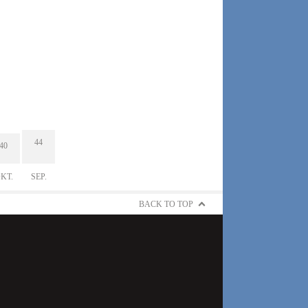
44
40
KT.
SEP.
BACK TO TOP