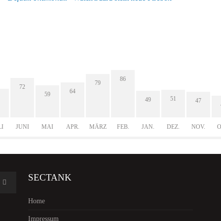
86
79
72
64
59
51
49
47
LI
JUNI
MAI
APR.
MÄRZ
FEB.
JAN.
DEZ.
NOV.
O
SECTANK
Home
Impressum