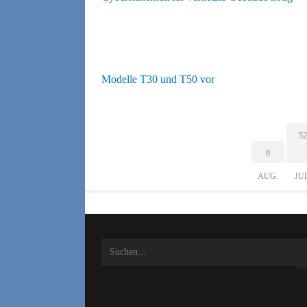
Modelle T30 und T50 vor
52
9
AUG.
JU