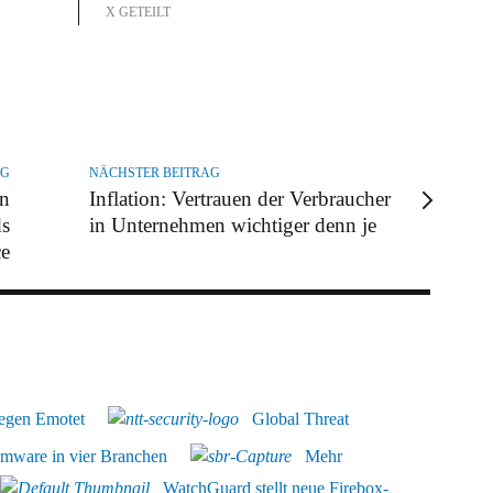
X GETEILT
AG
NÄCHSTER BEITRAG
en
Inflation: Vertrauen der Verbraucher
ds
in Unternehmen wichtiger denn je
ce
egen Emotet
Global Threat
omware in vier Branchen
Mehr
WatchGuard stellt neue Firebox-