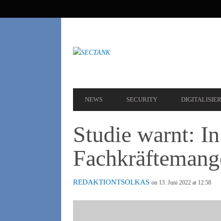
SEKUNDÄRE
NAVIGATION
HAUPT-
NEWS
SECURITY
DIGITALISIE
NAVIGATION
Studie warnt: I
Fachkräftemange
REDAKTIONTSOLKAS
on 13. Juni 2022 at 12:58