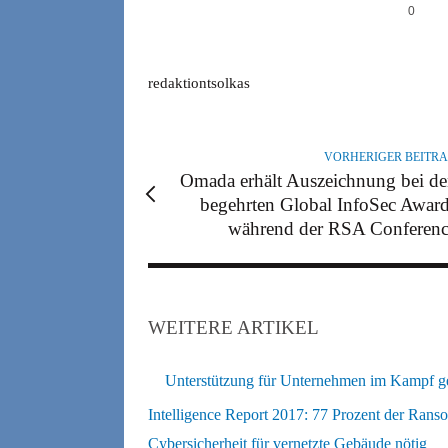
0
A
redaktiontsolkas
U
T
O
VORHERIGER BEITR
R
Omada erhält Auszeichnung bei d
begehrten Global InfoSec Awar
während der RSA Conferen
WEITERE ARTIKEL
Unterstützung für Unternehmen im Kampf g
Intelligence Report 2017: 77 Prozent der Rans
Cybersicherheit für vernetzte Gebäude nötig