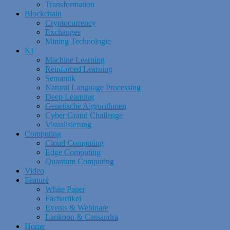
Transformation
Blockchain
Cryptocurrency
Exchanges
Mining Technologie
KI
Machine Learning
Reinforced Learning
Semantik
Natural Language Processing
Deep Learning
Genetische Algrorithmen
Cyber Grand Challenge
Visualisierung
Computing
Cloud Computing
Edge Computing
Quantum Computing
Video
Feature
White Paper
Fachartikel
Events & Webinare
Laokoon & Cassandra
Home