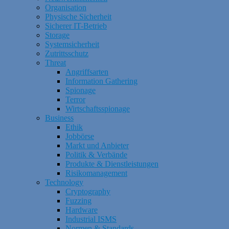
Organisation
Physische Sicherheit
Sicherer IT-Betrieb
Storage
Systemsicherheit
Zutrittsschutz
Threat
Angriffsarten
Information Gathering
Spionage
Terror
Wirtschaftsspionage
Business
Ethik
Jobbörse
Markt und Anbieter
Politik & Verbände
Produkte & Dienstleistungen
Risikomanagement
Technology
Cryptography
Fuzzing
Hardware
Industrial ISMS
Normen & Standards