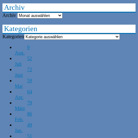
Archiv
Archiv
Kategorien
Kategorien
9
Aug.
52
Juli
72
Juni
59
Mai
64
Apr.
79
März
86
Feb.
49
Jan.
51