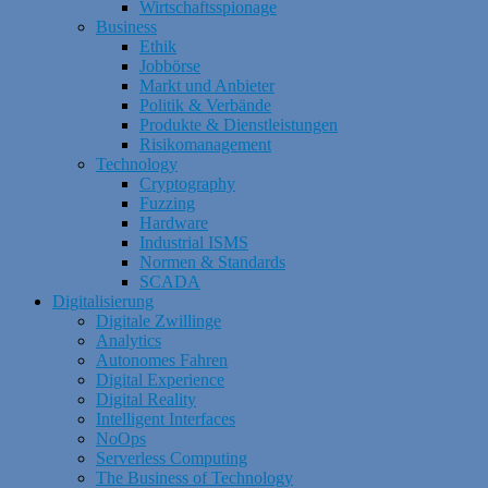
Wirtschaftsspionage
Business
Ethik
Jobbörse
Markt und Anbieter
Politik & Verbände
Produkte & Dienstleistungen
Risikomanagement
Technology
Cryptography
Fuzzing
Hardware
Industrial ISMS
Normen & Standards
SCADA
Digitalisierung
Digitale Zwillinge
Analytics
Autonomes Fahren
Digital Experience
Digital Reality
Intelligent Interfaces
NoOps
Serverless Computing
The Business of Technology