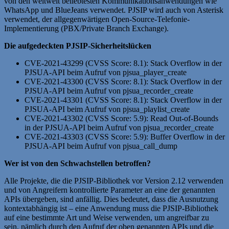
von den weltweit beliebtesten Kommunikationsanwendungen wie
WhatsApp und BlueJeans verwendet. PJSIP wird auch von Asterisk
verwendet, der allgegenwärtigen Open-Source-Telefonie-
Implementierung (PBX/Private Branch Exchange).
Die aufgedeckten PJSIP-Sicherheitslücken
CVE-2021-43299 (CVSS Score: 8.1): Stack Overflow in der
PJSUA-API beim Aufruf von pjsua_player_create
CVE-2021-43300 (CVSS Score: 8.1): Stack Overflow in der
PJSUA-API beim Aufruf von pjsua_recorder_create
CVE-2021-43301 (CVSS Score: 8.1): Stack Overflow in der
PJSUA-API beim Aufruf von pjsua_playlist_create
CVE-2021-43302 (CVSS Score: 5.9): Read Out-of-Bounds
in der PJSUA-API beim Aufruf von pjsua_recorder_create
CVE-2021-43303 (CVSS Score: 5.9): Buffer Overflow in der
PJSUA-API beim Aufruf von pjsua_call_dump
Wer ist von den Schwachstellen betroffen?
Alle Projekte, die die PJSIP-Bibliothek vor Version 2.12 verwenden
und von Angreifern kontrollierte Parameter an eine der genannten
APIs übergeben, sind anfällig. Dies bedeutet, dass die Ausnutzung
kontextabhängig ist – eine Anwendung muss die PJSIP-Bibliothek
auf eine bestimmte Art und Weise verwenden, um angreifbar zu
sein, nämlich durch den Aufruf der oben genannten APIs und die