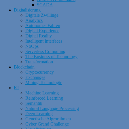
SCADA
Digitalisierung
Digitale Zwillinge
Analytics
Autonomes Fahren
Digital Experience
Digital Reality
Intelligent Interfaces
NoOps
Serverless Computing
The Business of Technology
Transformation
Blockchain
Cryptocurrency
Exchanges
Mining Technologie
KI
Machine Learning
Reinforced Learning
Semantik
Natural Language Processing
Deep Learning
Genetische Algrorithmen
Cyber Grand Challenge