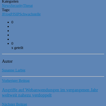
Kategorien
News
Security
Threat
Tags:
JFrog
PJSIP
Schwachstelle
0
0
x geteilt
Autor
Susanne Larbig
Vorheriger Beitrag
Angriffe auf Webanwendungen im vergangenen Jahr
weltweit nahezu verdoppelt
Nächster Beitrag