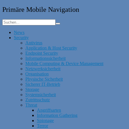
Primäre Mobile Navigation
News
Security
Antivirus
Application & Host Security
Endpoint Security
Informationssicherheit
Mobile Computing & Device Management
Netzwerksicherheit
Organisation
Physische Sicherheit
Sicherer IT-Betrieb
Storage
Systemsicherheit
Zutrittsschutz
Threat
Angriffsarten
Information Gathering
Spionage
Terror