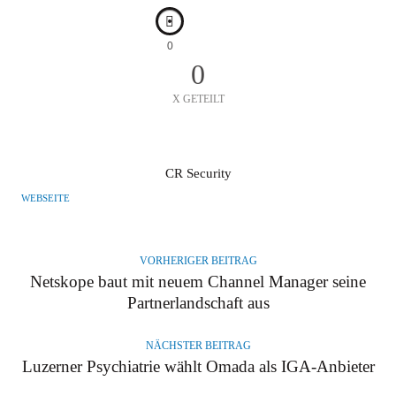
0
0
X GETEILT
A
CR Security
U
WEBSEITE
T
O
R
VORHERIGER BEITRAG
Netskope baut mit neuem Channel Manager seine
Partnerlandschaft aus
NÄCHSTER BEITRAG
Luzerner Psychiatrie wählt Omada als IGA-Anbieter