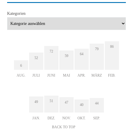
Kategorien
86
79
72
64
59
52
6
AUG.
JULI
JUNI
MAI
APR.
MÄRZ
FEB.
51
49
47
44
40
JAN.
DEZ.
NOV.
OKT.
SEP.
BACK TO TOP