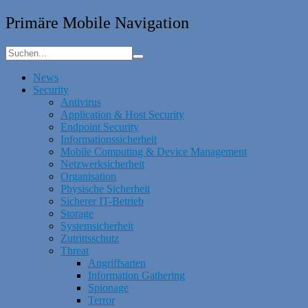
Primäre Mobile Navigation
News
Security
Antivirus
Application & Host Security
Endpoint Security
Informationssicherheit
Mobile Computing & Device Management
Netzwerksicherheit
Organisation
Physische Sicherheit
Sicherer IT-Betrieb
Storage
Systemsicherheit
Zutrittsschutz
Threat
Angriffsarten
Information Gathering
Spionage
Terror