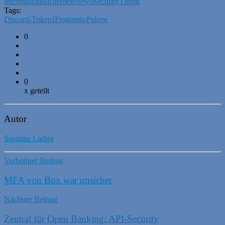
Informationssicherheit
News
Security
Threat
Tags:
Discord-Token
JFrog
npm-Pakete
0
0
x geteilt
Autor
Susanne Larbig
Vorheriger Beitrag
MFA von Box war unsicher
Nächster Beitrag
Zentral für Open Banking: API-Security