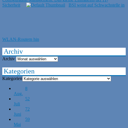
Sicherheit
BSI weist auf Schwachstelle in
WLAN-Routern hin
Archiv
Archiv
Kategorien
Kategorien
8
Aug.
52
Juli
72
Juni
59
Mai