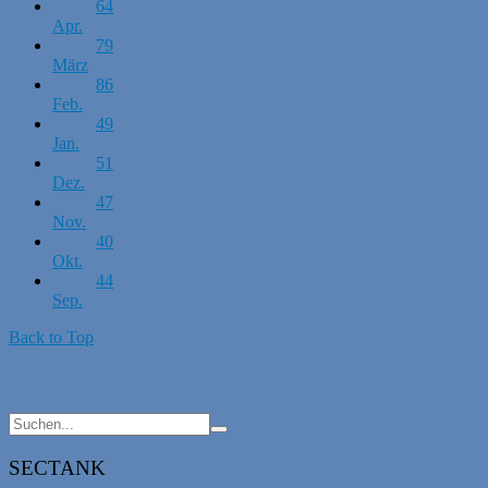
64
Apr.
79
März
86
Feb.
49
Jan.
51
Dez.
47
Nov.
40
Okt.
44
Sep.
Back to Top
SECTANK