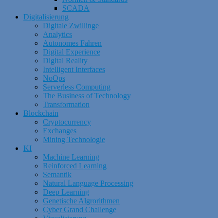
SCADA
Digitalisierung
Digitale Zwillinge
Analytics
Autonomes Fahren
Digital Experience
Digital Reality
Intelligent Interfaces
NoOps
Serverless Computing
The Business of Technology
Transformation
Blockchain
Cryptocurrency
Exchanges
Mining Technologie
KI
Machine Learning
Reinforced Learning
Semantik
Natural Language Processing
Deep Learning
Genetische Algrorithmen
Cyber Grand Challenge