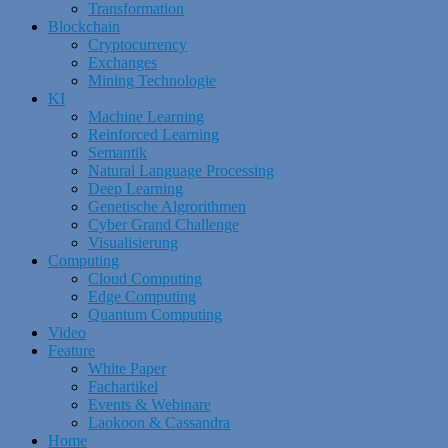
Transformation
Blockchain
Cryptocurrency
Exchanges
Mining Technologie
KI
Machine Learning
Reinforced Learning
Semantik
Natural Language Processing
Deep Learning
Genetische Algrorithmen
Cyber Grand Challenge
Visualisierung
Computing
Cloud Computing
Edge Computing
Quantum Computing
Video
Feature
White Paper
Fachartikel
Events & Webinare
Laokoon & Cassandra
Home