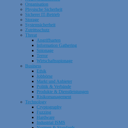
Organisation
Physische Sicherheit
Sicherer IT-Betrieb
Storage
Systemsicherheit
Zutrittsschutz
Threat
Angriffsarten
Information Gathering
Spionage
Terror
Wirtschaftsspionage
Business
Ethik
Jobbörse
Markt und Anbieter
Politik & Verbände
Produkte & Dienstleistungen
Risikomanagement
Technology
Cryptography
Fuzzing
Hardware
Industrial ISMS
Normen & Standards