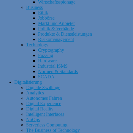
Wirtschaftsspionage
Business
Ethik
Jobbörse
Markt und Anbieter
Politik & Verbände
Produkte & Dienstleistungen
Risikomanagement
Technology
Cryptography
Fuzzing
Hardware
Industrial ISMS
Normen & Standards
SCADA
Digitalisierung
Digitale Zwillinge
Analytics
Autonomes Fahren
Digital Experience
Digital Reality
Intelligent Interfaces
NoOps
Serverless Computing
The Business of Technology