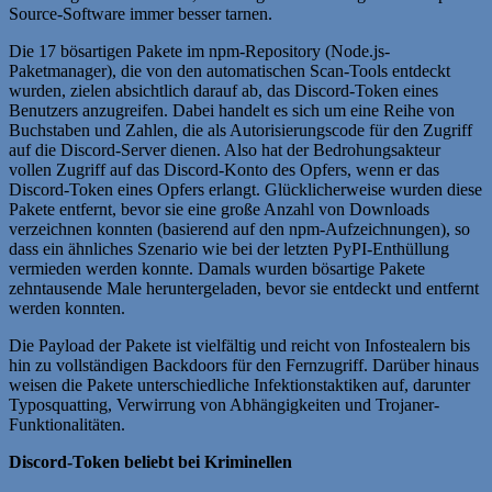
Source-Software immer besser tarnen.
Die 17 bösartigen Pakete im npm-Repository (Node.js-
Paketmanager), die von den automatischen Scan-Tools entdeckt
wurden, zielen absichtlich darauf ab, das Discord-Token eines
Benutzers anzugreifen. Dabei handelt es sich um eine Reihe von
Buchstaben und Zahlen, die als Autorisierungscode für den Zugriff
auf die Discord-Server dienen. Also hat der Bedrohungsakteur
vollen Zugriff auf das Discord-Konto des Opfers, wenn er das
Discord-Token eines Opfers erlangt. Glücklicherweise wurden diese
Pakete entfernt, bevor sie eine große Anzahl von Downloads
verzeichnen konnten (basierend auf den npm-Aufzeichnungen), so
dass ein ähnliches Szenario wie bei der letzten PyPI-Enthüllung
vermieden werden konnte. Damals wurden bösartige Pakete
zehntausende Male heruntergeladen, bevor sie entdeckt und entfernt
werden konnten.
Die Payload der Pakete ist vielfältig und reicht von Infostealern bis
hin zu vollständigen Backdoors für den Fernzugriff. Darüber hinaus
weisen die Pakete unterschiedliche Infektionstaktiken auf, darunter
Typosquatting, Verwirrung von Abhängigkeiten und Trojaner-
Funktionalitäten.
Discord-Token beliebt bei Kriminellen