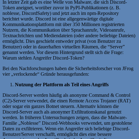
In letzter Zeit gab es eine Welle von Malware, die sich Discord-
Token aneignet, worüber zuvor in PyPI-Publikationen (z. B.
noblesse, DiscordSafety) und jetzt auch im npm-Repository
berichtet wurde. Discord ist eine allgegenwärtige digitale
Kommunikationsplattform mit über 350 Millionen registrierten
Nutzern, die Kommunikation über Sprachanrufe, Videoanrufe,
Textnachrichten und Mediendateien (oder andere beliebige Dateien)
ermöglicht. Dies geschieht entweder privat (von Benutzer zu
Benutzer) oder in dauerhaften virtuellen Räumen, die “Server”
genannt werden. Vor diesem Hintergrund stellt sich die Frage:
Warum stehlen Angreifer Discord-Token?
Bei den Nachforschungen haben die Sicherheitsforscher von JFrog
vier „verlockende“ Gründe herausgefunden:
Nutzung der Plattform als Teil eines Angriffs
Discord-Server werden häufig als anonyme Command & Control
(C2)-Server verwendet, die einen Remote Access Trojaner (RAT)
oder sogar ein ganzes Botnet steuern. Alternativ können die
Discord-Server auch als anonymer Exfiltrationskanal genutzt
werden. In früheren Untersuchungen zeigen, dass die Malware-
Familie „Noblesse” Discord-Webhooks verwendet, um gestohlene
Daten zu exfiltrieren. Wenn ein Angreifer sich beliebige Discord-
Benutzer/Server verschafft, ermöglicht dies eine bessere