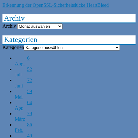
Erkennung der OpenSSL-Sicherheitslücke HeartBleed
Archiv
Archiv
Kategorien
Kategorien
6
Aug.
52
Juli
72
Juni
59
Mai
64
Apr.
79
März
86
Feb.
49