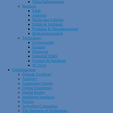
Wirtschaftsspionage
Business
Ethik
Jobbörse
Markt und Anbieter
Politik & Verbände
Produkte & Dienstleistungen
Risikomanagement
Technology
Cryptography
Fuzzing
Hardware
Industrial ISMS
Normen & Standards
SCADA
Digitalisierung
Digitale Zwillinge
Analytics
Autonomes Fahren
Digital Experience
Digital Reality
Intelligent Interfaces
NoOps
Serverless Computing
The Business of Technology