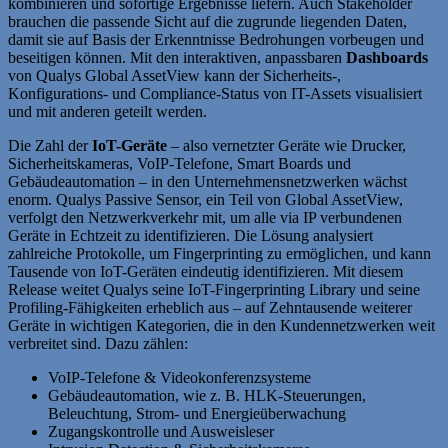
kombinieren und sofortige Ergebnisse liefern. Auch Stakeholder
brauchen die passende Sicht auf die zugrunde liegenden Daten,
damit sie auf Basis der Erkenntnisse Bedrohungen vorbeugen und
beseitigen können. Mit den interaktiven, anpassbaren
Dashboards
von Qualys Global AssetView kann der Sicherheits-,
Konfigurations- und Compliance-Status von IT-Assets visualisiert
und mit anderen geteilt werden.
Die Zahl der
IoT-Geräte
– also vernetzter Geräte wie Drucker,
Sicherheitskameras, VoIP-Telefone, Smart Boards und
Gebäudeautomation – in den Unternehmensnetzwerken wächst
enorm. Qualys Passive Sensor, ein Teil von Global AssetView,
verfolgt den Netzwerkverkehr mit, um alle via IP verbundenen
Geräte in Echtzeit zu identifizieren. Die Lösung analysiert
zahlreiche Protokolle, um Fingerprinting zu ermöglichen, und kann
Tausende von IoT-Geräten eindeutig identifizieren. Mit diesem
Release weitet Qualys seine IoT-Fingerprinting Library und seine
Profiling-Fähigkeiten erheblich aus – auf Zehntausende weiterer
Geräte in wichtigen Kategorien, die in den Kundennetzwerken weit
verbreitet sind. Dazu zählen:
VoIP-Telefone & Videokonferenzsysteme
Gebäudeautomation, wie z. B. HLK-Steuerungen,
Beleuchtung, Strom- und Energieüberwachung
Zugangskontrolle und Ausweisleser