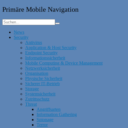
Primäre Mobile Navigation
News
Security
Antivirus
Application & Host Security
Endpoint Security
Informationssicherheit
Mobile Computing & Device Management
Netzwerksicherheit
Organisation
Physische Sicherheit
Sicherer IT-Betrieb
Storage
Systemsicherheit
Zutrittsschutz
Threat
Angriffsarten
Information Gathering
Spionage
Terror