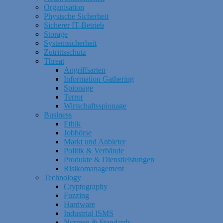
Organisation
Physische Sicherheit
Sicherer IT-Betrieb
Storage
Systemsicherheit
Zutrittsschutz
Threat
Angriffsarten
Information Gathering
Spionage
Terror
Wirtschaftsspionage
Business
Ethik
Jobbörse
Markt und Anbieter
Politik & Verbände
Produkte & Dienstleistungen
Risikomanagement
Technology
Cryptography
Fuzzing
Hardware
Industrial ISMS
Normen & Standards