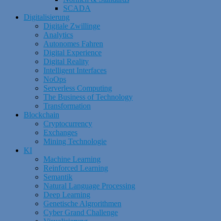
SCADA
Digitalisierung
Digitale Zwillinge
Analytics
Autonomes Fahren
Digital Experience
Digital Reality
Intelligent Interfaces
NoOps
Serverless Computing
The Business of Technology
Transformation
Blockchain
Cryptocurrency
Exchanges
Mining Technologie
KI
Machine Learning
Reinforced Learning
Semantik
Natural Language Processing
Deep Learning
Genetische Algrorithmen
Cyber Grand Challenge