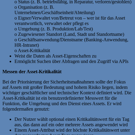
o Status (z. B. betriebsfähig, in Reparatur, verloren/gestohlen)
o Organisation (z. B.
Unternehmen/Geschäftseinheit/Abteilung)
o Eigner/Verwaltet von/Betreut von – wer ist für das Asset
verantwortlich, verwaltet oder pflegt es
o Umgebung (z. B. Produktion/Lab/Test)
o Zugewiesener Standort (Land, Stadt und Standortname)
o Geschäftsanwendung/Dienstname (Banking-Anwendung,
HR-Intranet)
o Asset-Kritikalität
Weist die Daten als Asset-Eigenschaften zu
Ermöglicht Suchen über Abfragen und den Zugriff via APIs
Messen der Asset-Kritikalität
Bei der Priorisierung der Sicherheitsmaßnahmen sollte der Fokus
auf Assets mit großer Bedeutung und hohem Risiko liegen, indem
wichtiger geschäftlicher und technischer Kontext definiert wird. Die
Asset-Kritikalität ist ein benutzerdefinierter Messwert für die
Funktion, die Umgebung und den Dienst eines Assets. Er wird
folgendermaßen genutzt:
Der Nutzer wählt optional einen Kritikalitätswert für ein Tag
aus, das dann auf ein oder mehrere Assets angewendet wird
Einem Asset-Attribut wird der höchste Kritikalitätswert unter