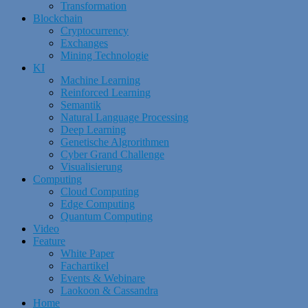
Transformation
Blockchain
Cryptocurrency
Exchanges
Mining Technologie
KI
Machine Learning
Reinforced Learning
Semantik
Natural Language Processing
Deep Learning
Genetische Algrorithmen
Cyber Grand Challenge
Visualisierung
Computing
Cloud Computing
Edge Computing
Quantum Computing
Video
Feature
White Paper
Fachartikel
Events & Webinare
Laokoon & Cassandra
Home