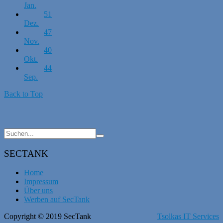
Jan.
51
Dez.
47
Nov.
40
Okt.
44
Sep.
Back to Top
SECTANK
Home
Impressum
Über uns
Werben auf SecTank
Copyright © 2019 SecTank
Tsolkas IT Services