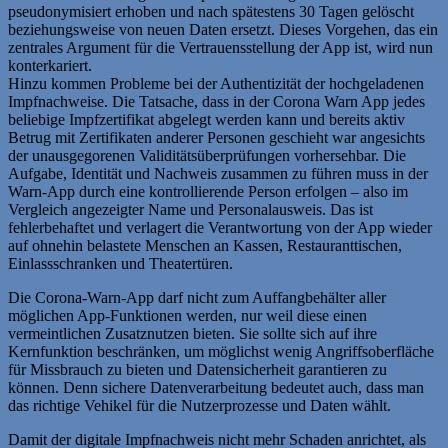
pseudonymisiert erhoben und nach spätestens 30 Tagen gelöscht
beziehungsweise von neuen Daten ersetzt. Dieses Vorgehen, das ein
zentrales Argument für die Vertrauensstellung der App ist, wird nun
konterkariert.
Hinzu kommen Probleme bei der Authentizität der hochgeladenen
Impfnachweise. Die Tatsache, dass in der Corona Warn App jedes
beliebige Impfzertifikat abgelegt werden kann und bereits aktiv
Betrug mit Zertifikaten anderer Personen geschieht war angesichts
der unausgegorenen Validitätsüberprüfungen vorhersehbar. Die
Aufgabe, Identität und Nachweis zusammen zu führen muss in der
Warn-App durch eine kontrollierende Person erfolgen – also im
Vergleich angezeigter Name und Personalausweis. Das ist
fehlerbehaftet und verlagert die Verantwortung von der App wieder
auf ohnehin belastete Menschen an Kassen, Restauranttischen,
Einlassschranken und Theatertüren.
Die Corona-Warn-App darf nicht zum Auffangbehälter aller
möglichen App-Funktionen werden, nur weil diese einen
vermeintlichen Zusatznutzen bieten. Sie sollte sich auf ihre
Kernfunktion beschränken, um möglichst wenig Angriffsoberfläche
für Missbrauch zu bieten und Datensicherheit garantieren zu
können. Denn sichere Datenverarbeitung bedeutet auch, dass man
das richtige Vehikel für die Nutzerprozesse und Daten wählt.
Damit der digitale Impfnachweis nicht mehr Schaden anrichtet, als