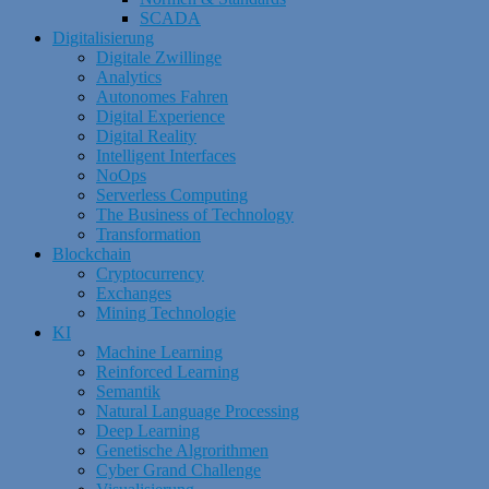
SCADA
Digitalisierung
Digitale Zwillinge
Analytics
Autonomes Fahren
Digital Experience
Digital Reality
Intelligent Interfaces
NoOps
Serverless Computing
The Business of Technology
Transformation
Blockchain
Cryptocurrency
Exchanges
Mining Technologie
KI
Machine Learning
Reinforced Learning
Semantik
Natural Language Processing
Deep Learning
Genetische Algrorithmen
Cyber Grand Challenge