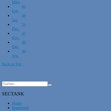
März
86
Feb.
49
Jan.
51
Dez.
47
Nov.
40
Okt.
44
Sep.
Back to Top
SECTANK
Home
Impressum