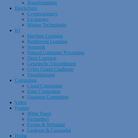
Transformation
Blockchain
Cryptocurrency
Exchanges
Mining Technologie
KI
Machine Learning
Reinforced Learning
Semantik
Natural Language Processing
Deep Learning
Genetische Algrorithmen
Cyber Grand Challenge
Visualisierung
Computing
Cloud Computing
Edge Computing
Quantum Computing
Video
Feature
White Paper
Fachartikel
Events & Webinare
Laokoon & Cassandra
Home