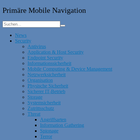
Primäre Mobile Navigation
News
Security
Antivirus
Application & Host Security
Endpoint Security
Informationssicherheit
Mobile Computing & Device Management
Netzwerksicherheit
Organisation
Physische Sicherheit
Sicherer IT-Betrieb
Storage
Systemsicherheit
Zutrittsschutz
Threat
Angriffsarten
Information Gathering
Spionage
Terror