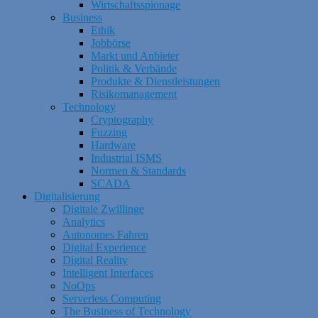
Wirtschaftsspionage
Business
Ethik
Jobbörse
Markt und Anbieter
Politik & Verbände
Produkte & Dienstleistungen
Risikomanagement
Technology
Cryptography
Fuzzing
Hardware
Industrial ISMS
Normen & Standards
SCADA
Digitalisierung
Digitale Zwillinge
Analytics
Autonomes Fahren
Digital Experience
Digital Reality
Intelligent Interfaces
NoOps
Serverless Computing
The Business of Technology