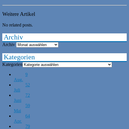
Weitere Artikel
No related posts.
Archiv
Archiv
Kategorien
Kategorien
9
Aug.
52
Juli
72
Juni
59
Mai
64
Apr.
79