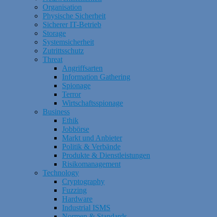
Organisation
Physische Sicherheit
Sicherer IT-Betrieb
Storage
Systemsicherheit
Zutrittsschutz
Threat
Angriffsarten
Information Gathering
Spionage
Terror
Wirtschaftsspionage
Business
Ethik
Jobbörse
Markt und Anbieter
Politik & Verbände
Produkte & Dienstleistungen
Risikomanagement
Technology
Cryptography
Fuzzing
Hardware
Industrial ISMS
Normen & Standards