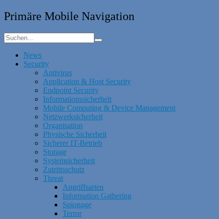
Primäre Mobile Navigation
News
Security
Antivirus
Application & Host Security
Endpoint Security
Informationssicherheit
Mobile Computing & Device Management
Netzwerksicherheit
Organisation
Physische Sicherheit
Sicherer IT-Betrieb
Storage
Systemsicherheit
Zutrittsschutz
Threat
Angriffsarten
Information Gathering
Spionage
Terror