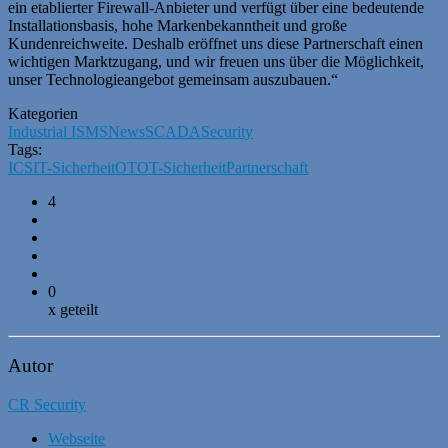
ein etablierter Firewall-Anbieter und verfügt über eine bedeutende
Installationsbasis, hohe Markenbekanntheit und große
Kundenreichweite. Deshalb eröffnet uns diese Partnerschaft einen
wichtigen Marktzugang, und wir freuen uns über die Möglichkeit,
unser Technologieangebot gemeinsam auszubauen.“
Kategorien
Industrial ISMS
News
SCADA
Security
Tags:
ICS
IT-Sicherheit
OT
OT-Sicherheit
Partnerschaft
4
0
x geteilt
Autor
CR Security
Webseite