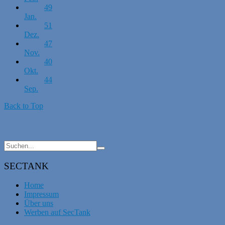
49
Jan.
51
Dez.
47
Nov.
40
Okt.
44
Sep.
Back to Top
SECTANK
Home
Impressum
Über uns
Werben auf SecTank