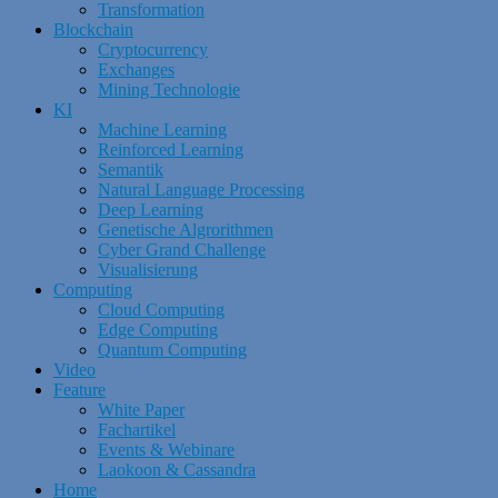
Transformation
Blockchain
Cryptocurrency
Exchanges
Mining Technologie
KI
Machine Learning
Reinforced Learning
Semantik
Natural Language Processing
Deep Learning
Genetische Algrorithmen
Cyber Grand Challenge
Visualisierung
Computing
Cloud Computing
Edge Computing
Quantum Computing
Video
Feature
White Paper
Fachartikel
Events & Webinare
Laokoon & Cassandra
Home