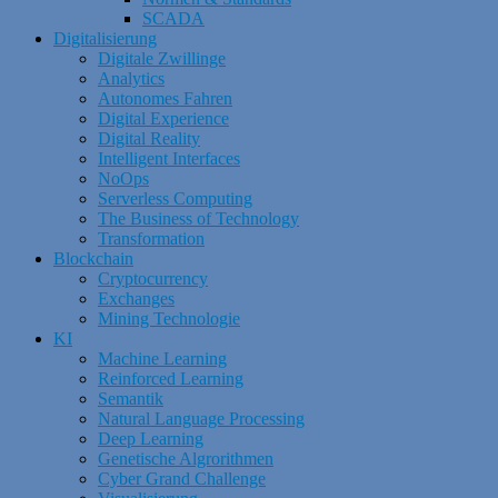
SCADA
Digitalisierung
Digitale Zwillinge
Analytics
Autonomes Fahren
Digital Experience
Digital Reality
Intelligent Interfaces
NoOps
Serverless Computing
The Business of Technology
Transformation
Blockchain
Cryptocurrency
Exchanges
Mining Technologie
KI
Machine Learning
Reinforced Learning
Semantik
Natural Language Processing
Deep Learning
Genetische Algrorithmen
Cyber Grand Challenge