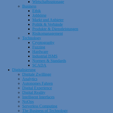
Wirtschaftsspionage
Business
Ethik
Jobbörse
Markt und Anbieter
Politik & Verbände
Produkte & Dienstleistungen
Risikomanagement
Technology
Cryptography
Fuzzing
Hardware
Industrial ISMS
Normen & Standards
SCADA
Digitalisierung
Digitale Zwillinge
Analytics
Autonomes Fahren
Digital Experience
Digital Reality
Intelligent Interfaces
NoOps
Serverless Computing
The Business of Technology