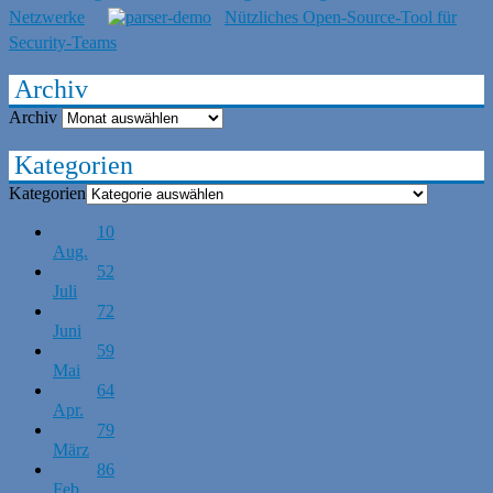
Netzwerke
Nützliches Open-Source-Tool für
Security-Teams
Archiv
Archiv
Kategorien
Kategorien
10
Aug.
52
Juli
72
Juni
59
Mai
64
Apr.
79
März
86
Feb.