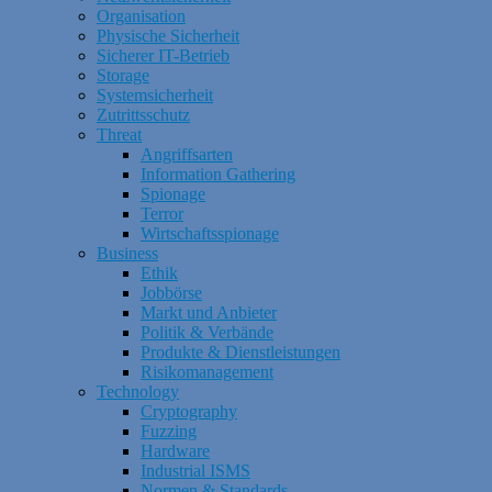
Organisation
Physische Sicherheit
Sicherer IT-Betrieb
Storage
Systemsicherheit
Zutrittsschutz
Threat
Angriffsarten
Information Gathering
Spionage
Terror
Wirtschaftsspionage
Business
Ethik
Jobbörse
Markt und Anbieter
Politik & Verbände
Produkte & Dienstleistungen
Risikomanagement
Technology
Cryptography
Fuzzing
Hardware
Industrial ISMS
Normen & Standards